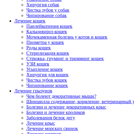
Хирургия собак
Чистка зубов у собак
Чипирование собак
Лечение кошек
Панлейкопения кошек
Кальцивироз кошек
Мочекаменная болезнь у котов и кошек
Пиометра у кошек
Роды кошек
Стерилизация кошек
Стрижка, груминг и тримминг кошек
УЗИ кошек
Усыпление кошек
Хирургия для кошек
Чистка зубов кошек
Чипирование кошек
Лечение грызунов
Чем болеют декоративные мыши?
Шиншилла содержание, кормление, ветеринарный 
Болезни и лечение декоративных крыс
Болезни и лечение кроликов
Заболевания белок дегу
Лечение крыс
Лечение морских свинок
Лечение хомяков