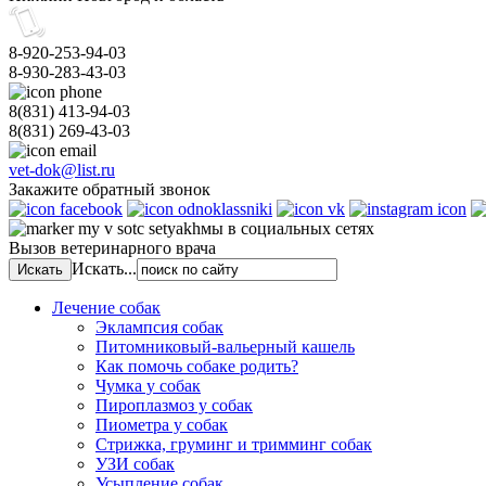
8-920-253-94-03
8-930-283-43-03
8(831)
413-94-03
8(831)
269-43-03
vet-dok@list.ru
Закажите обратный звонок
мы в социальных сетях
Вызов ветеринарного врача
Искать...
Лечение собак
Эклампсия собак
Питомниковый-вальерный кашель
Как помочь собаке родить?
Чумка у собак
Пироплазмоз у собак
Пиометра у собак
Стрижка, груминг и тримминг собак
УЗИ собак
Усыпление собак