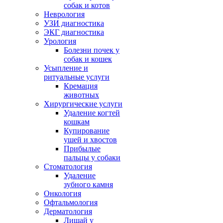
собак и котов
Неврология
УЗИ диагностика
ЭКГ диагностика
Урология
Болезни почек у
собак и кошек
Усыпление и
ритуальные услуги
Кремация
животных
Хирургические услуги
Удаление когтей
кошкам
Купирование
ушей и хвостов
Прибылые
пальцы у собаки
Стоматология
Удаление
зубного камня
Онкология
Офтальмология
Дерматология
Лишай у