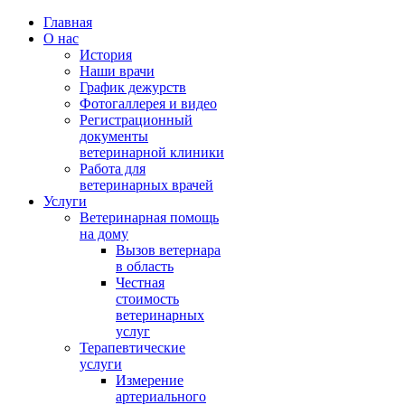
Главная
О нас
История
Наши врачи
График дежурств
Фотогаллерея и видео
Регистрационный
документы
ветеринарной клиники
Работа для
ветеринарных врачей
Услуги
Ветеринарная помощь
на дому
Вызов ветернара
в область
Честная
стоимость
ветеринарных
услуг
Терапевтические
услуги
Измерение
артериального