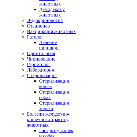
животных
Демодекоз у
животных
Эндокринология
Стационар
Вакцинация животных
Ратолог
Лечение
шиншилл
Орнитология
Чипирование
Герпетолог
Лаборатория
Стерилизация
Стерилизация
кошек
Стерилизация
собак
Стерилизация
хорька
Болезни желудочно-
кишечного тракта у
животных
Гастрит у кошек
и собак