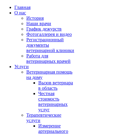
Главная
О нас
История
Наши врачи
График дежурств
Фотогаллерея и видео
Регистрационный
документы
ветеринарной клиники
Работа для
ветеринарных врачей
Услуги
Ветеринарная помощь
на дому
Вызов ветернара
в область
Честная
стоимость
ветеринарных
услуг
Терапевтические
услуги
Измерение
артериального