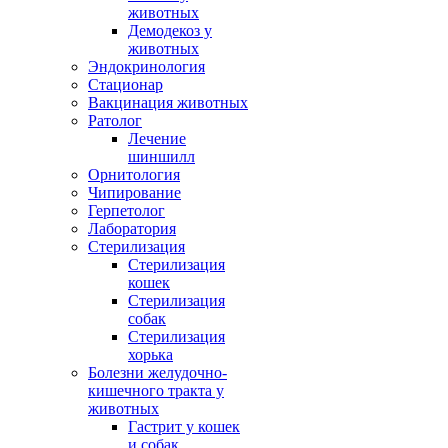
животных
Демодекоз у
животных
Эндокринология
Стационар
Вакцинация животных
Ратолог
Лечение
шиншилл
Орнитология
Чипирование
Герпетолог
Лаборатория
Стерилизация
Стерилизация
кошек
Стерилизация
собак
Стерилизация
хорька
Болезни желудочно-
кишечного тракта у
животных
Гастрит у кошек
и собак