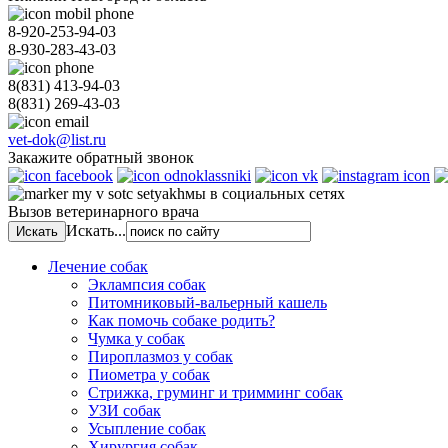
8-920-253-94-03
8-930-283-43-03
8(831)
413-94-03
8(831)
269-43-03
vet-dok@list.ru
Закажите обратный звонок
мы в социальных сетях
Вызов ветеринарного врача
Искать...
Лечение собак
Эклампсия собак
Питомниковый-вальерный кашель
Как помочь собаке родить?
Чумка у собак
Пироплазмоз у собак
Пиометра у собак
Стрижка, груминг и тримминг собак
УЗИ собак
Усыпление собак
Хирургия собак