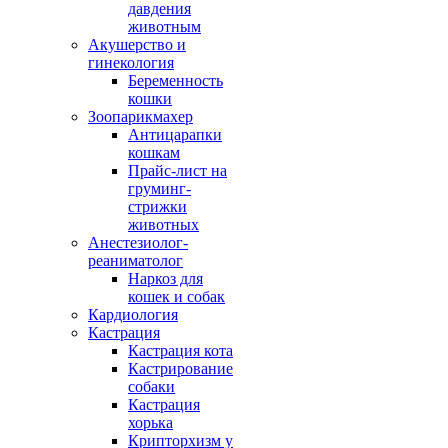
давдения
животным
Акушерство и
гинекология
Беременность
кошки
Зоопарикмахер
Антицарапки
кошкам
Прайс-лист на
груминг-
стрижки
животных
Анестезиолог-
реаниматолог
Наркоз для
кошек и собак
Кардиология
Кастрация
Кастрация кота
Кастрирование
собаки
Кастрация
хорька
Крипторхизм у