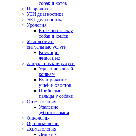
собак и котов
Неврология
УЗИ диагностика
ЭКГ диагностика
Урология
Болезни почек у
собак и кошек
Усыпление и
ритуальные услуги
Кремация
животных
Хирургические услуги
Удаление когтей
кошкам
Купирование
ушей и хвостов
Прибылые
пальцы у собаки
Стоматология
Удаление
зубного камня
Онкология
Офтальмология
Дерматология
Лишай у