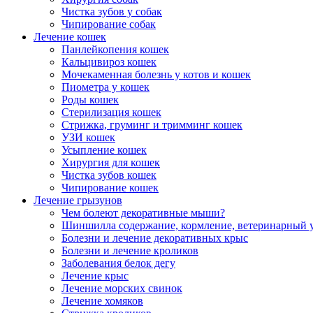
Чистка зубов у собак
Чипирование собак
Лечение кошек
Панлейкопения кошек
Кальцивироз кошек
Мочекаменная болезнь у котов и кошек
Пиометра у кошек
Роды кошек
Стерилизация кошек
Стрижка, груминг и тримминг кошек
УЗИ кошек
Усыпление кошек
Хирургия для кошек
Чистка зубов кошек
Чипирование кошек
Лечение грызунов
Чем болеют декоративные мыши?
Шиншилла содержание, кормление, ветеринарный 
Болезни и лечение декоративных крыс
Болезни и лечение кроликов
Заболевания белок дегу
Лечение крыс
Лечение морских свинок
Лечение хомяков