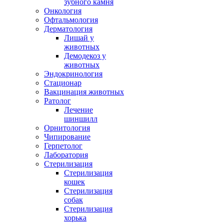
зубного камня
Онкология
Офтальмология
Дерматология
Лишай у
животных
Демодекоз у
животных
Эндокринология
Стационар
Вакцинация животных
Ратолог
Лечение
шиншилл
Орнитология
Чипирование
Герпетолог
Лаборатория
Стерилизация
Стерилизация
кошек
Стерилизация
собак
Стерилизация
хорька