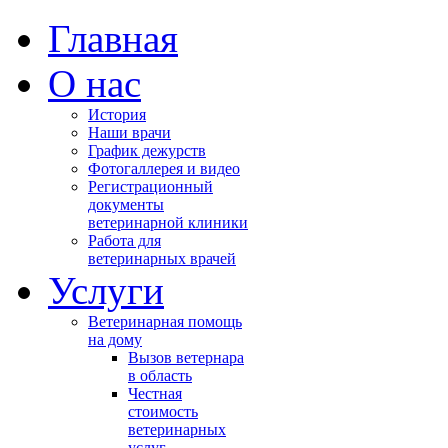
Главная
О нас
История
Наши врачи
График дежурств
Фотогаллерея и видео
Регистрационный
документы
ветеринарной клиники
Работа для
ветеринарных врачей
Услуги
Ветеринарная помощь
на дому
Вызов ветернара
в область
Честная
стоимость
ветеринарных
услуг