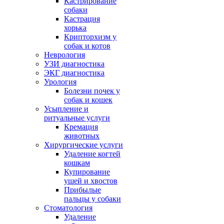
Кастрирование
собаки
Кастрация
хорька
Крипторхизм у
собак и котов
Неврология
УЗИ диагностика
ЭКГ диагностика
Урология
Болезни почек у
собак и кошек
Усыпление и
ритуальные услуги
Кремация
животных
Хирургические услуги
Удаление когтей
кошкам
Купирование
ушей и хвостов
Прибылые
пальцы у собаки
Стоматология
Удаление