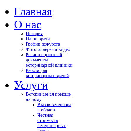
Главная
О нас
История
Наши врачи
График дежурств
Фотогаллерея и видео
Регистрационный
документы
ветеринарной клиники
Работа для
ветеринарных врачей
Услуги
Ветеринарная помощь
на дому
Вызов ветернара
в область
Честная
стоимость
ветеринарных
услуг