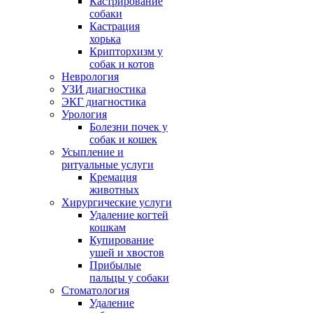
Кастрирование
собаки
Кастрация
хорька
Крипторхизм у
собак и котов
Неврология
УЗИ диагностика
ЭКГ диагностика
Урология
Болезни почек у
собак и кошек
Усыпление и
ритуальные услуги
Кремация
животных
Хирургические услуги
Удаление когтей
кошкам
Купирование
ушей и хвостов
Прибылые
пальцы у собаки
Стоматология
Удаление