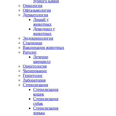
зубного камня
Онкология
Офтальмология
Дерматология
Лишай у
животных
Демодекоз у
животных
Эндокринология
Стационар
Вакцинация животных
Ратолог
Лечение
шиншилл
Орнитология
Чипирование
Герпетолог
Лаборатория
Стерилизация
Стерилизация
кошек
Стерилизация
собак
Стерилизация
хорька