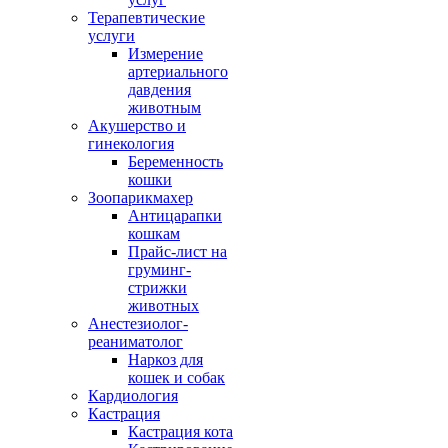
Терапевтические
услуги
Измерение
артериального
давдения
животным
Акушерство и
гинекология
Беременность
кошки
Зоопарикмахер
Антицарапки
кошкам
Прайс-лист на
груминг-
стрижки
животных
Анестезиолог-
реаниматолог
Наркоз для
кошек и собак
Кардиология
Кастрация
Кастрация кота