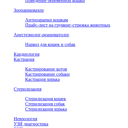
Поведение беременной кошки
Зоопарикмахер
Антицарапки кошкам
Прайс-лист на груминг-стрижка животных
Анестезиолог-реаниматолог
Наркоз для кошек и собак
Кардиология
Кастрация
Кастрирование котов
Кастрирование собаки
Кастрация хорька
Стерилизация
Стерилизация кошек
Стерилизация собак
Стерилизация хорька
Неврология
УЗИ диагностика