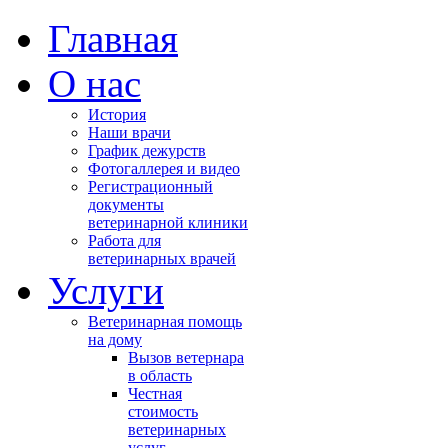
Главная
О нас
История
Наши врачи
График дежурств
Фотогаллерея и видео
Регистрационный
документы
ветеринарной клиники
Работа для
ветеринарных врачей
Услуги
Ветеринарная помощь
на дому
Вызов ветернара
в область
Честная
стоимость
ветеринарных
услуг