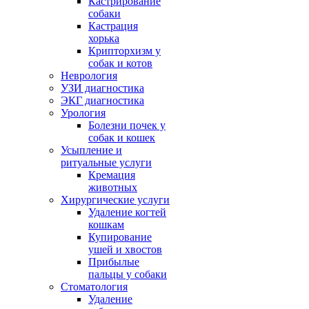
Кастрирование
собаки
Кастрация
хорька
Крипторхизм у
собак и котов
Неврология
УЗИ диагностика
ЭКГ диагностика
Урология
Болезни почек у
собак и кошек
Усыпление и
ритуальные услуги
Кремация
животных
Хирургические услуги
Удаление когтей
кошкам
Купирование
ушей и хвостов
Прибылые
пальцы у собаки
Стоматология
Удаление