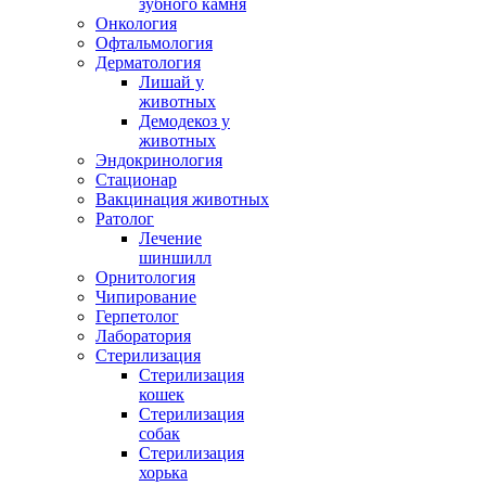
зубного камня
Онкология
Офтальмология
Дерматология
Лишай у
животных
Демодекоз у
животных
Эндокринология
Стационар
Вакцинация животных
Ратолог
Лечение
шиншилл
Орнитология
Чипирование
Герпетолог
Лаборатория
Стерилизация
Стерилизация
кошек
Стерилизация
собак
Стерилизация
хорька