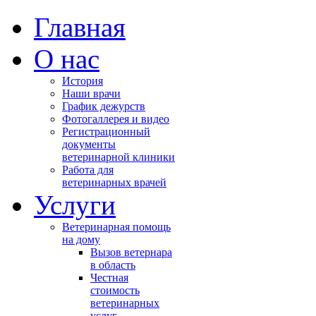
Главная
О нас
История
Наши врачи
График дежурств
Фотогаллерея и видео
Регистрационный
документы
ветеринарной клиники
Работа для
ветеринарных врачей
Услуги
Ветеринарная помощь
на дому
Вызов ветернара
в область
Честная
стоимость
ветеринарных
услуг