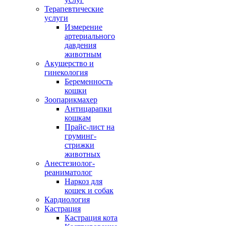
Терапевтические
услуги
Измерение
артериального
давдения
животным
Акушерство и
гинекология
Беременность
кошки
Зоопарикмахер
Антицарапки
кошкам
Прайс-лист на
груминг-
стрижки
животных
Анестезиолог-
реаниматолог
Наркоз для
кошек и собак
Кардиология
Кастрация
Кастрация кота