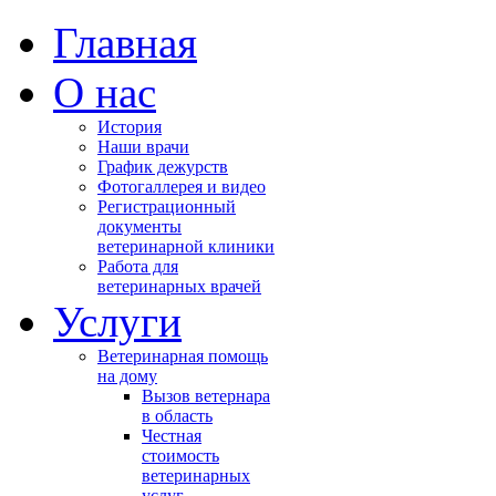
Главная
О нас
История
Наши врачи
График дежурств
Фотогаллерея и видео
Регистрационный
документы
ветеринарной клиники
Работа для
ветеринарных врачей
Услуги
Ветеринарная помощь
на дому
Вызов ветернара
в область
Честная
стоимость
ветеринарных
услуг