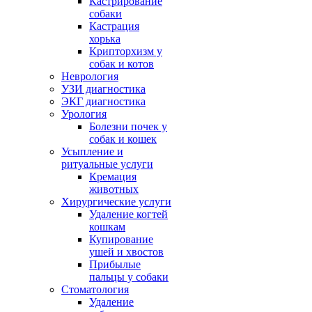
Кастрирование
собаки
Кастрация
хорька
Крипторхизм у
собак и котов
Неврология
УЗИ диагностика
ЭКГ диагностика
Урология
Болезни почек у
собак и кошек
Усыпление и
ритуальные услуги
Кремация
животных
Хирургические услуги
Удаление когтей
кошкам
Купирование
ушей и хвостов
Прибылые
пальцы у собаки
Стоматология
Удаление