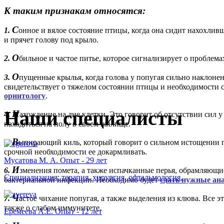
К таким признакам относятся:
С
1.
онное и вялое состояние птицы, когда она сидит нахохливш
и прячет голову под крыло.
О
2.
бильное и частое питье, которое сигнализирует о проблем
О
3.
пущенные крылья, когда голова у попугая сильно наклонен
свидетельствует о тяжелом состоянии птицы и необходимости
орнитологу
.
Наши специалисты
Н
4.
ахождение на дне клетки. Это говорит об отсутствии сил у
находиться на полу в своем жилище.
В
5.
ыпирающий киль, который говорит о сильном истощении 
срочной необходимости ее докармливать.
Мусатова М. А. Опыт - 29 лет
И
6.
зменения помета, а также испачканные перья, обрамляющие
Специализация: терапия, хирургия, офтальмология.
бактериальной инфекции. Необходимо будет
сдать нужные ан
Ч
7.
астое чихание попугая, а также выделения из клюва. Все 
также о слабом иммунитете.
Еремеева А.Е. Опыт - 12 лет