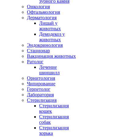
зубного камня
Онкология
Офтальмология
Дерматология
Лишай у
животных
Демодекоз у
животных
Эндокринология
Стационар
Вакцинация животных
Ратолог
Лечение
шиншилл
Орнитология
Чипирование
Герпетолог
Лаборатория
Стерилизация
Стерилизация
кошек
Стерилизация
собак
Стерилизация
хорька