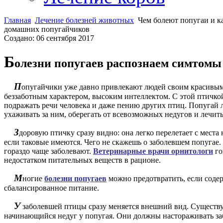
Главная
Лечение болезней животных
Чем болеют попугаи и к
домашних попугайчиков
Создано: 06 сентября 2017
Б
олезни попугаев распознаем симтомы
П
опугайчики уже давно привлекают людей своим красивым
беззаботным характером, высоким интеллектом. С этой птичкой
подражать речи человека и даже пению других птиц. Попугай л
ухаживать за ним, оберегать от всевозможных недугов и лечит
З
доровую птичку сразу видно: она легко перелетает с места 
если таковые имеются. Чего не скажешь о заболевшем попугае.
гораздо чаще заболевают.
Ветеринарные врачи орнитологи
го
недостатком питательных веществ в рационе.
М
ногие
болезни попугаев
можно предотвратить, если соде
сбалансированное питание.
У
заболевшей птицы сразу меняется внешний вид. Существ
начинающийся недуг у попугая. Они должны настораживать за