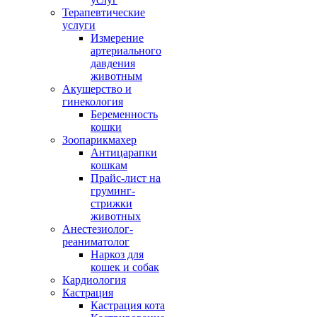
Терапевтические
услуги
Измерение
артериального
давдения
животным
Акушерство и
гинекология
Беременность
кошки
Зоопарикмахер
Антицарапки
кошкам
Прайс-лист на
груминг-
стрижки
животных
Анестезиолог-
реаниматолог
Наркоз для
кошек и собак
Кардиология
Кастрация
Кастрация кота