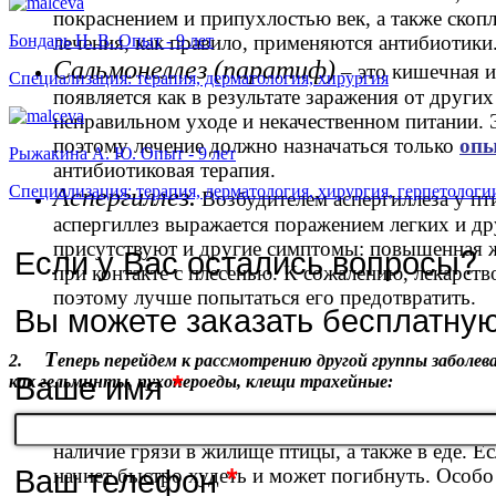
покраснением и припухлостью век, а также скопл
лечения, как правило, применяются антибиотики
Бондарь Н. В. Опыт - 9 лет
Сальмонеллез
(паратиф)
– это кишечная и
Специализация: терапия, дерматология, хирургия
появляется как в результате заражения от други
неправильном уходе и некачественном питании. 
поэтому лечение должно назначаться только
опы
Рыжакина А. Ю. Опыт - 9 лет
антибиотиковая терапия.
Специализация: терапия, дерматология, хирургия, герпетологи
Аспергиллез.
Возбудителем аспергиллеза у пт
аспергиллез выражается поражением легких и др
присутствуют и другие симптомы: повышенная ж
Если у Вас остались вопросы?
при контакте с плесенью. К сожалению, лекарство
поэтому лучше попытаться его предотвратить.
Вы можете заказать бесплатну
Т
2.
еперь перейдем к рассмотрению другой группы заболе
Ваше имя
*
как гельминты, пухопероеды, клещи трахейные:
Гельминтоз
– это появление глистов, возник
наличие грязи в жилище птицы, а также в еде. 
Ваш телефон
*
начнет быстро худеть и может погибнуть. Особо