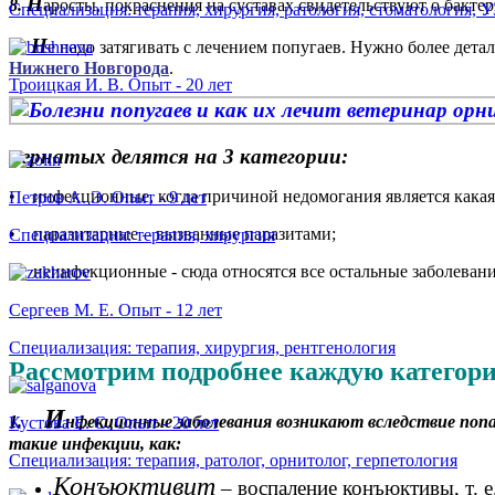
Н
8.
аросты, покраснения на суставах свидетельствуют о бакте
Специализация: терапия, хирургия, ратология, стоматология, 
Н
е надо затягивать с лечением попугаев. Нужно более детал
Нижнего Новгорода
.
Троицкая И. В. Опыт - 20 лет
пернатых делятся на 3 категории:
• инфекционные, когда причиной недомогания является какая
Петров А. Э. Опыт - 9 лет
• паразитарные – вызванные паразитами;
Специализация: терапия, хирургия
• неинфекционные - сюда относятся все остальные заболевани
Сергеев М. Е. Опыт - 12 лет
Специализация: терапия, хирургия, рентгенология
Рассмотрим подробнее каждую категор
И
1.
нфекционные заболевания возникают вследствие попа
Кустова Е. С. Опыт - 20 лет
такие инфекции, как:
Специализация: терапия, ратолог, орнитолог, герпетология
Конъюктивит
– воспаление конъюктивы, т. е