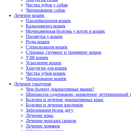
Чистка зубов у собак
Чипирование собак
Лечение кошек
Панлейкопения кошек
Кальцивироз кошек
Мочекаменная болезнь у котов и кошек
Пиометра у кошек
Роды кошек
Стерилизация кошек
Стрижка, груминг и тримминг кошек
УЗИ кошек
Усыпление кошек
Хирургия для кошек
Чистка зубов кошек
Чипирование кошек
Лечение грызунов
Чем болеют декоративные мыши?
Шиншилла содержание, кормление, ветеринарный 
Болезни и лечение декоративных крыс
Болезни и лечение кроликов
Заболевания белок дегу
Лечение крыс
Лечение морских свинок
Лечение хомяков