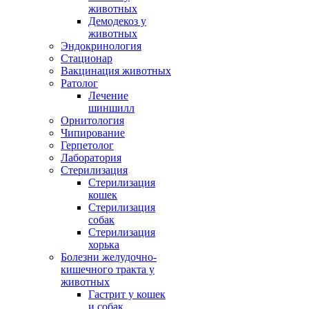
животных
Демодекоз у
животных
Эндокринология
Стационар
Вакцинация животных
Ратолог
Лечение
шиншилл
Орнитология
Чипирование
Герпетолог
Лаборатория
Стерилизация
Стерилизация
кошек
Стерилизация
собак
Стерилизация
хорька
Болезни желудочно-
кишечного тракта у
животных
Гастрит у кошек
и собак