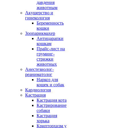
давдения
животным
Акушерство и
гинекология
Беременность
кошки
Зоопарикмахер
Антицарапки
кошкам
Прайс-лист на
груминг-
стрижки
животных
Анестезиолог-
реаниматолог
Наркоз для
кошек и собак
Кардиология
Кастрация
Кастрация кота
Кастрирование
собаки
Кастрация
хорька
Крипторхизм у