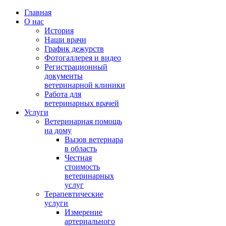
Главная
О нас
История
Наши врачи
График дежурств
Фотогаллерея и видео
Регистрационный
документы
ветеринарной клиники
Работа для
ветеринарных врачей
Услуги
Ветеринарная помощь
на дому
Вызов ветернара
в область
Честная
стоимость
ветеринарных
услуг
Терапевтические
услуги
Измерение
артериального