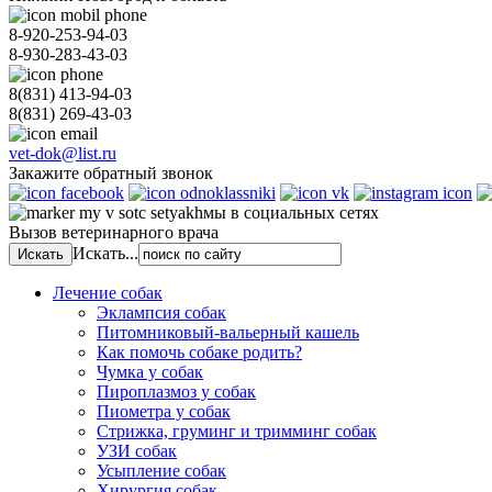
8-920-253-94-03
8-930-283-43-03
8(831)
413-94-03
8(831)
269-43-03
vet-dok@list.ru
Закажите обратный звонок
мы в социальных сетях
Вызов ветеринарного врача
Искать...
Лечение собак
Эклампсия собак
Питомниковый-вальерный кашель
Как помочь собаке родить?
Чумка у собак
Пироплазмоз у собак
Пиометра у собак
Стрижка, груминг и тримминг собак
УЗИ собак
Усыпление собак
Хирургия собак