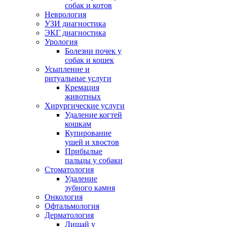
собак и котов
Неврология
УЗИ диагностика
ЭКГ диагностика
Урология
Болезни почек у
собак и кошек
Усыпление и
ритуальные услуги
Кремация
животных
Хирургические услуги
Удаление когтей
кошкам
Купирование
ушей и хвостов
Прибылые
пальцы у собаки
Стоматология
Удаление
зубного камня
Онкология
Офтальмология
Дерматология
Лишай у