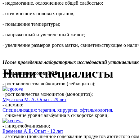
- недомогание, осложненное общей слабостью;
- отек внешних половых органов;
- повышение температуры;
- напряженный и увеличенный живот;
- увеличение размеров рогов матки, свидетельствующее о налич
П
осле проведения лабораторных исследований устанавлива
Наши специалисты
- повышение уровня СОЭ;
- рост количества лейкоцитов (лейкоцитоз);
- рост количества моноцитов (моноцитоз);
Мусатова М. А. Опыт - 29 лет
- анемию;
Специализация: терапия, хирургия, офтальмология.
- снижение уровня альбумина в сыворотке крови;
- гиперглобулинемию;
Еремеева А.Е. Опыт - 12 лет
- азотемию (повышенное содержание продуктов азотистого обм