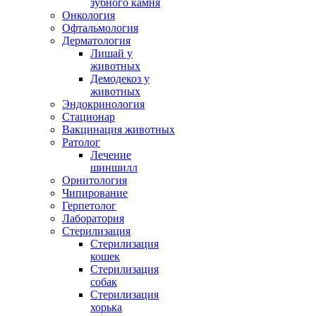
зубного камня
Онкология
Офтальмология
Дерматология
Лишай у
животных
Демодекоз у
животных
Эндокринология
Стационар
Вакцинация животных
Ратолог
Лечение
шиншилл
Орнитология
Чипирование
Герпетолог
Лаборатория
Стерилизация
Стерилизация
кошек
Стерилизация
собак
Стерилизация
хорька