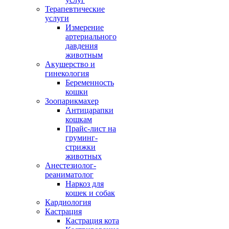
Терапевтические
услуги
Измерение
артериального
давдения
животным
Акушерство и
гинекология
Беременность
кошки
Зоопарикмахер
Антицарапки
кошкам
Прайс-лист на
груминг-
стрижки
животных
Анестезиолог-
реаниматолог
Наркоз для
кошек и собак
Кардиология
Кастрация
Кастрация кота