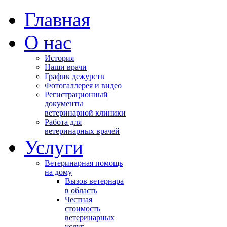
Главная
О нас
История
Наши врачи
График дежурств
Фотогаллерея и видео
Регистрационный
документы
ветеринарной клиники
Работа для
ветеринарных врачей
Услуги
Ветеринарная помощь
на дому
Вызов ветернара
в область
Честная
стоимость
ветеринарных
услуг