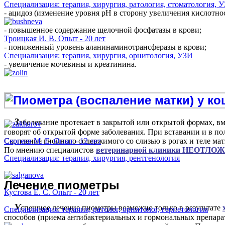
Специализация: терапия, хирургия, ратология, стоматология, 
- ацидоз (изменение уровня pH в сторону увеличения кислотнос
- повышенное содержание щелочной фосфатазы в крови;
Троицкая И. В. Опыт - 20 лет
- пониженный уровень аланинаминотрансферазы в крови;
Специализация: терапия, хирургия, орнитология, УЗИ
- увеличение мочевины и креатинина.
З
аболевание протекает в закрытой или открытой формах, вм
говорят об открытой форме заболевания. При вставании и в п
Скопление гнойного содержимого со слизью в рогах и теле матк
Сергеев М. Е. Опыт - 12 лет
По мнению специалистов
ветеринарной клиники НЕОТЛО
Специализация: терапия, хирургия, рентгенология
Л
ечение пиометры
Кустова Е. С. Опыт - 20 лет
У
спешное лечение пиометры возможно только в результате
Специализация: терапия, ратолог, орнитолог, герпетология
способов (приема антибактериальных и гормональных препара