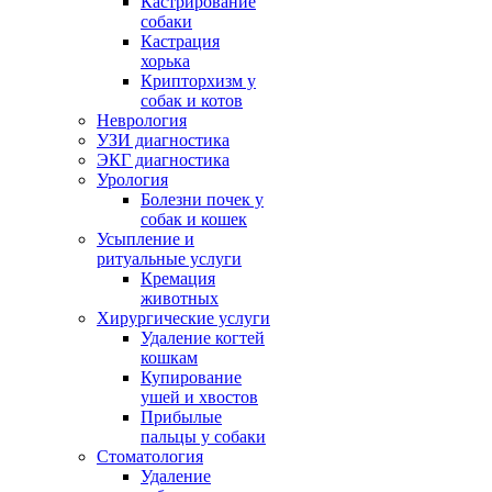
Кастрирование
собаки
Кастрация
хорька
Крипторхизм у
собак и котов
Неврология
УЗИ диагностика
ЭКГ диагностика
Урология
Болезни почек у
собак и кошек
Усыпление и
ритуальные услуги
Кремация
животных
Хирургические услуги
Удаление когтей
кошкам
Купирование
ушей и хвостов
Прибылые
пальцы у собаки
Стоматология
Удаление