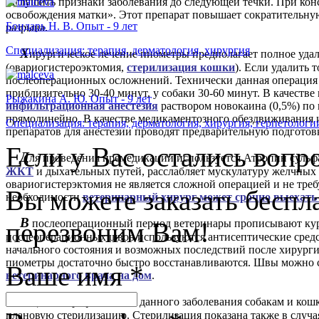
заглушить признаки заболевания до следующей течки. При кон
освобождения матки». Этот препарат повышает сократительную
Бондарь Н. В. Опыт - 9 лет
разрыва.
Специализация: терапия, дерматология, хирургия
Х
ирургическое лечение пиометры предполагает полное уда
(овариогистероэктомия,
стерилизация кошки
). Если удалить 
послеоперационных осложнений. Технически данная операция 
приблизительно 30-40 минут, у собаки 30-60 минут. В качеств
Рыжакина А. Ю. Опыт - 9 лет
инфильтрационная анестезия
раствором новокаина (0,5%) по
прямолинейно. В качестве медикаментозного обездвиживания 
Специализация: терапия, дерматология, хирургия, герпетологи
препаратов для анестезии проводят предварительную подготов
Если у Вас остались вопр
Д
ля проведения премедикации используется Атропин сульфа
ЖКТ
и дыхательных путей, расслабляет мускулатуру желчных
овариогистерэктомия не является сложной операцией и не тре
Вы можете заказать бесп
необходимости
ветеринарный хирург может срочно выехать
В
перезвоним Вам!
послеоперационный период ветеринары прописывают кур
послеоперационных швов используются антисептические средс
начального состояния и возможных последствий после хирурги
пиометры достаточно быстро восстанавливаются. Швы можно с
Ваше имя
*
ветеринарного врача на дом
.
С
целью профилактики данного заболевания собакам и кошк
плановую стерилизацию. Стерилизация показана также в случ