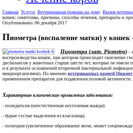
Главная
Услуги
Ветеринарная помощь на дому
Вызов ветерна
кошек: симптомы, причины, способы лечения, препараты и пр
Опубликовано: 06 декабря 2017
П
иометра (воспаление матки) у кошек 
Пиометра (лат. Piometra)
– 
воспроизводства кошек, при котором происходит скопление гно
дисбалансов у животных старше шести лет, которые не имели 
и в результате осложнений вторичной бактериальной инфекцие
микроорганизмов). По мнению
ветеринарных врачей Нижнег
применением препаратов для подавления половой активности.
Х
арактерные клинические проявления заболевания:
- полидипсия (неестественная неутолимая жажда);
- бурые густые выделения из влагалища;
- полиурия (увеличенное образование мочи, может сопровожд