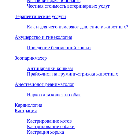
Вызов ветврача в область
Честная стоимость ветеринарных услуг
Терапевтические услуги
Как и для чего измеряют давление у животных?
Акушерство и гинекология
Поведение беременной кошки
Зоопарикмахер
Антицарапки кошкам
Прайс-лист на груминг-стрижка животных
Анестезиолог-реаниматолог
Наркоз для кошек и собак
Кардиология
Кастрация
Кастрирование котов
Кастрирование собаки
Кастрация хорька