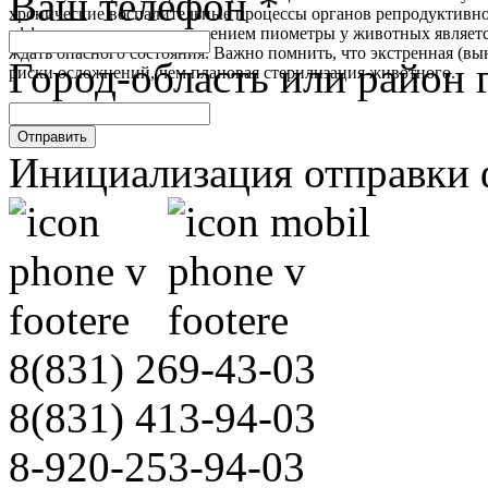
Ваш телефон
*
хронические воспалительные процессы органов репродуктивно
эффективным методом лечением пиометры у животных является о
ждать опасного состояния. Важно помнить, что экстренная (в
Город-область или район 
риски осложнений, чем плановая стерилизация животного.
Отправить
Инициализация отправки 
8(831)
269-43-03
8(831)
413-94-03
8-920-253-94-03