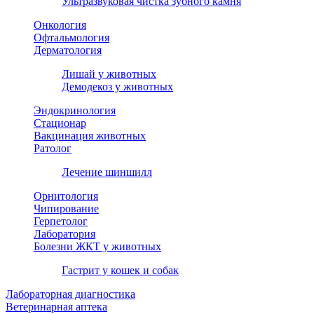
Ультразвуковая чистка зубного камня
Онкология
Офтальмология
Дерматология
Лишай у животных
Демодекоз у животных
Эндокринология
Стационар
Вакцинация животных
Ратолог
Лечение шиншилл
Орнитология
Чипирование
Герпетолог
Лаборатория
Болезни ЖКТ у животных
Гастрит у кошек и собак
Лабораторная диагностика
Ветеринарная аптека