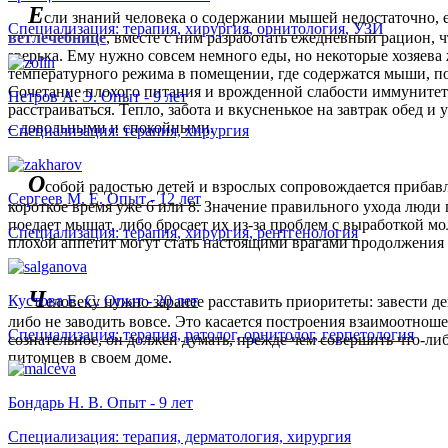
Е
сли знаний человека о содержании мышей недостаточно, е
Специализация: терапия, хирургия, орнитология, УЗИ
ветлечебнице
, вместе с ним разработать ежедневный рацион,
зверька. Ему нужно совсем немного еды, но некоторые хозяев
температурного режима в помещении, где содержатся мыши, по
Сочетание плохого питания и врожденной слабости иммунитет
Петров А. Э. Опыт - 9 лет
расстраиваться. Тепло, забота и вкусненькое на завтрак обед и
– довольными и спокойными.
Специализация: терапия, хирургия
О
собой радостью детей и взрослых сопровождается прибавл
Сергеев М. Е. Опыт - 12 лет
короткое время уже 6 или 8. Значение правильного ухода люди
поедает мышат, либо бросает их из-за проблем с выработкой м
Специализация: терапия, хирургия, рентгенология
плохой аппетит могут стать настоящими врагами продолжения 
Ч
Кустова Е. С. Опыт - 20 лет
еловеку нужно заранее расставить приоритеты: завести д
либо не заводить вовсе. Это касается построения взаимоотно
Специализация: терапия, ратолог, орнитолог, герпетология
сознательное, он должен думать, прежде чем совершить что-ли
питомцев в своем доме.
Бондарь Н. В. Опыт - 9 лет
Специализация: терапия, дерматология, хирургия