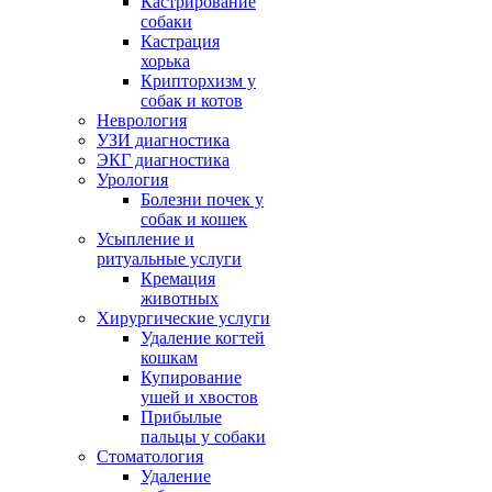
Кастрирование
собаки
Кастрация
хорька
Крипторхизм у
собак и котов
Неврология
УЗИ диагностика
ЭКГ диагностика
Урология
Болезни почек у
собак и кошек
Усыпление и
ритуальные услуги
Кремация
животных
Хирургические услуги
Удаление когтей
кошкам
Купирование
ушей и хвостов
Прибылые
пальцы у собаки
Стоматология
Удаление