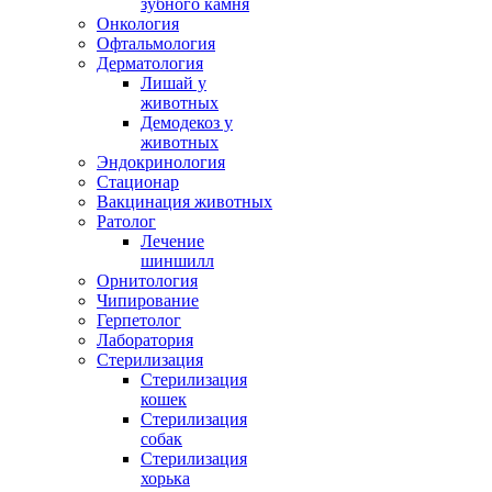
зубного камня
Онкология
Офтальмология
Дерматология
Лишай у
животных
Демодекоз у
животных
Эндокринология
Стационар
Вакцинация животных
Ратолог
Лечение
шиншилл
Орнитология
Чипирование
Герпетолог
Лаборатория
Стерилизация
Стерилизация
кошек
Стерилизация
собак
Стерилизация
хорька