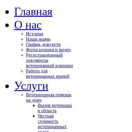
Главная
О нас
История
Наши врачи
График дежурств
Фотогаллерея и видео
Регистрационный
документы
ветеринарной клиники
Работа для
ветеринарных врачей
Услуги
Ветеринарная помощь
на дому
Вызов ветернара
в область
Честная
стоимость
ветеринарных
услуг