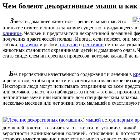
Чем болеют декоративные мыши и как 
З
авести домашнее животное – решительный шаг. Это
принятие ответственности за живое существо, нуждающееся в 
клинике
. Человек и представители декоративной домашней фау
получения практической пользы. Иногда, если повезет, они мо
собаки,
грызуны
и рыбки,
попугаи
и
рептилии
не только украш
животных становится охранниками детей и домашнего очага. Ч
стать свидетелем интересных процессов, которые каждый день
Б
ез перспективы качественного содержания и лечения в
кр
и речи о том, чтобы принести из зоомагазина маленькое беззащи
Некоторые люди могут испытывать отвращения ко всем предста
или хомяков, знают, что наблюдать за ними – это как проживат
неприятные звуки или наполнять дом специфическим запахом. О
несколько месяцев или лет жизни этих малышей в счастливую п
домашней клетке, отличается от жизни в условиях дикой
вероятности возникновения болезней, отношении к потомст
которого имеет значение присутствие иного живого существа 