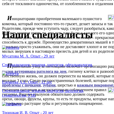
себя от тоскливого одиночества, от озлобленности и отдаления
И
нициаторами приобретения маленького пушистого
комочка, который постоянно что-то грызет, делает запасы и так
Родителям, прежде чем уступить чаду, следует разобраться, ка
Наши специалисты
или ему хочется иметь то, что есть или было у каждого его од
следующий день. Воспитание домашнего питомца – прекрасная 
способность к дружбе. Преимущество декоративных мышей в том
довольно просто ухаживать, они не доставляют хлопот и не по
милых зверушек в настоящую прелесть для детей и их родителе
Мусатова М. А. Опыт - 29 лет
П
Специализация: терапия, хирургия, офтальмология.
равильный уход за питомцами включает организацию рац
вызов ветеринара ратолога на дом
, гигиену клетки и разноо
собственную жизнь, он должен перенести на мышей, которые п
веселые 3 года. Среди распространенных болезней, которые п
Еремеева А.Е. Опыт - 12 лет
проблемы с почками
,
зубами
, шерстью и
кожным покровом(д
питанием питомцев и недостаточным соблюдением правил
Специализация: терапия, хирургия, ратология,
гигиены. Рацион грызунов обязательно должен содержать
стоматология, УЗИ
орехи, овощи, фрукты, крупы, то есть те продукты, которые н
непрерывно растущие зубы и регулировать пищеварение.
Троицкая И. В. Опыт - 20 лет