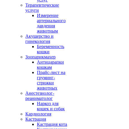
Терапевтические
услуги
Измерение
артериального
давдения
животным
Акушерство и
гинекология
Беременность
кошки
Зоопарикмахер
Антицарапки
кошкам
Прайс-лист на
груминг-
стрижки
животных
Анестезиолог-
реаниматолог
Наркоз для
кошек и собак
Кардиология
Кастрация
Кастрация кота