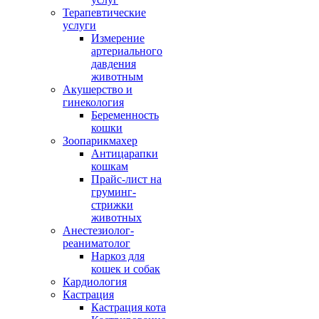
Терапевтические
услуги
Измерение
артериального
давдения
животным
Акушерство и
гинекология
Беременность
кошки
Зоопарикмахер
Антицарапки
кошкам
Прайс-лист на
груминг-
стрижки
животных
Анестезиолог-
реаниматолог
Наркоз для
кошек и собак
Кардиология
Кастрация
Кастрация кота