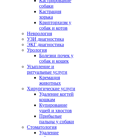
Кастрирование
собаки
Кастрация
хорька
Крипторхизм у
собак и котов
Неврология
УЗИ диагностика
ЭКГ диагностика
Урология
Болезни почек у
собак и кошек
Усыпление и
ритуальные услуги
Кремация
животных
Хирургические услуги
Удаление когтей
кошкам
Купирование
ушей и хвостов
Прибылые
пальцы у собаки
Стоматология
Удаление