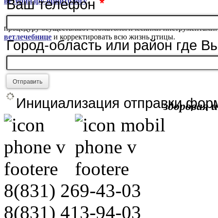
Ваш телефон
*
ветеринару-орнитологу
.
К
орректируют растущий клюв маникюрными принадлежност
процедуру осуществляют стоматологическими инструментами. Де
ветлечебнице
и корректировать всю жизнь птицы.
Город-область или район где В
Е
Отправить
Инициализация отправки форм
здоровая 
8(831)
269-43-03
8(831)
413-94-03