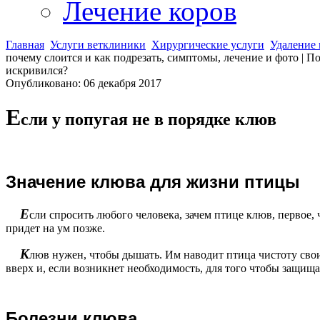
Лечение коров
Главная
Услуги ветклиники
Хирургические услуги
Удаление 
почему слоится и как подрезать, симптомы, лечение и фото | П
искривился?
Опубликовано: 06 декабря 2017
Е
сли у попугая не в порядке клюв
З
начение клюва для жизни птицы
Е
сли спросить любого человека, зачем птице клюв, первое, 
придет на ум позже.
К
люв нужен, чтобы дышать. Им наводит птица чистоту свои
вверх и, если возникнет необходимость, для того чтобы защища
Б
олезни клюва