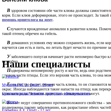
В
здоровом состоянии обе части клюва должны самостоятельн
корм. Если клюв деформирован, этого не происходит. За тако
помощь орнитолога на дому
.
С
лучаются врожденные аномалии в развитии клюва. Помочь
такой птенец обречен на гибель.
В
домашних условиях ему можно сохранить жизнь, если корм
научится сам есть и пить, но летать будет нечасто по причине 
У
заболевшего попугая начинает расти непомерно быстро клю
Наши специалисты
неудобно.
П
одвержены непомерному росту и когти, ведь они родстве
клювом части птицы. Если это верхняя часть клюва, то она мож
Е
сли быстро растет нижняя часть клюва, то он становится 
Мусатова М. А. Опыт - 29 лет
окрас. Иногда наблюдаются такие напасти на птицу, как перек
Специализация: терапия, хирургия, офтальмология.
мужского рода. Челюсти правильно сомкнуться не могут.
Б
ывает недуг совершенно противоположного свойства – зам
подвержены такому заболеванию, как разрастание обеих частей
Еремеева А.Е. Опыт - 12 лет