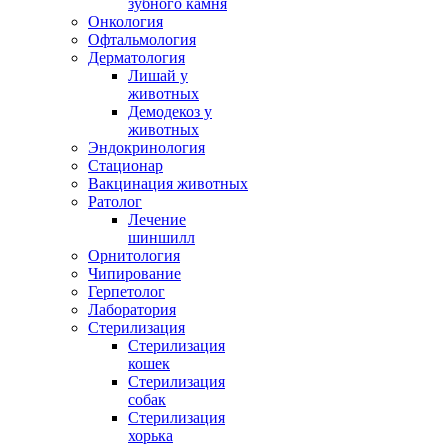
зубного камня
Онкология
Офтальмология
Дерматология
Лишай у
животных
Демодекоз у
животных
Эндокринология
Стационар
Вакцинация животных
Ратолог
Лечение
шиншилл
Орнитология
Чипирование
Герпетолог
Лаборатория
Стерилизация
Стерилизация
кошек
Стерилизация
собак
Стерилизация
хорька