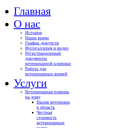
Главная
О нас
История
Наши врачи
График дежурств
Фотогаллерея и видео
Регистрационный
документы
ветеринарной клиники
Работа для
ветеринарных врачей
Услуги
Ветеринарная помощь
на дому
Вызов ветернара
в область
Честная
стоимость
ветеринарных
услуг