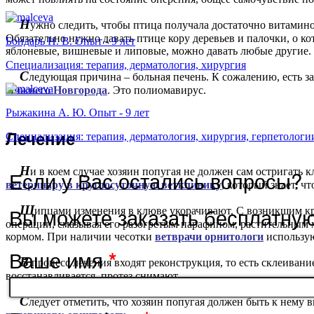
Н
ужно следить, чтобы птица получала достаточно витамино
Обязательно нужно давать птице кору деревьев и палочки, о ко
Бондарь Н. В. Опыт - 9 лет
яблоневые, вишневые и липовые, можно давать любые другие.
Специализация: терапия, дерматология, хирургия
С
ледующая причина – больная печень. К сожалению, есть з
Нижнего Новгорода
. Это полиомавирус.
Рыжакина А. Ю. Опыт - 9 лет
Л
ечение
Специализация: терапия, дерматология, хирургия, герпетологи
Н
и в коем случае хозяин попугая не должен сам остригать 
Если у Вас остались вопросы?
ветеринару в круглосуточную ветклинику
, который знает, ч
Вы можете заказать бесплатну
Щ
ипцами изменения в клюве укорачивают. С возникшим кр
операции, смазывая его разогретым парафином, растительным
кормом. При наличии чесотки
ветврачи орнитологи
использую
Ваше имя
*
В
процесс лечения входят реконструкция, то есть склеивани
восстанавливается, протез снимают.
С
ледует отметить, что хозяин попугая должен быть к нему