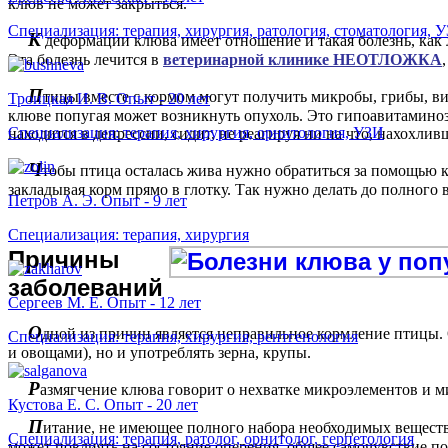
клюв не может закрыться.
Специализация: терапия, хирургия, ратология, стоматология, 
К
деформации клюва имеет отношение и такая болезнь, как л
Эта болезнь лечится в
ветеринарной клинике НЕОТЛОЖКА
П
тицы вместе с кормом могут получить микробы, грибы, ви
Троицкая И. В. Опыт - 20 лет
клюве попугая может возникнуть опухоль. Это гипоавитаминоз 
Специализация: терапия, хирургия, орнитология, УЗИ
находится в депрессии, сидит, не реагируя ни на что, нахохли
Ч
тобы птица осталась жива нужно обратиться за помощью 
закладывая корм прямо в глотку. Так нужно делать до полного
Петров А. Э. Опыт - 9 лет
Специализация: терапия, хирургия
П
ричины
заболеваний
Сергеев М. Е. Опыт - 12 лет
О
дной из причин является неправильное кормление птицы.
Специализация: терапия, хирургия, рентгенология
и овощами), но и употреблять зерна, крупы.
Р
азмягчение клюва говорит о нехватке микроэлементов и м
Кустова Е. С. Опыт - 20 лет
П
итание, не имеющее полного набора необходимых веществ
Специализация: терапия, ратолог, орнитолог, герпетология
может повлиять на состояние оперения, общее самочувствие по