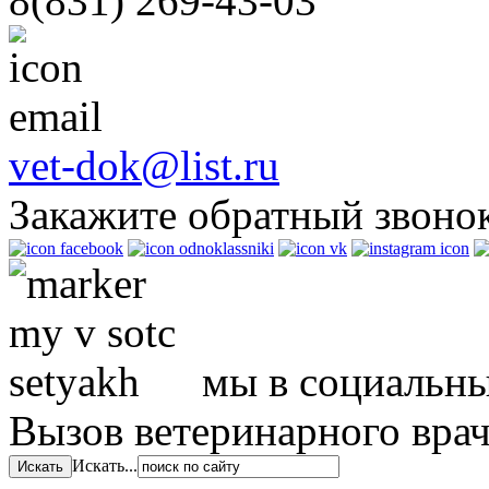
8(831)
269-43-03
м.
ся
дения
vet-dok@list.ru
мы
Закажите обратный звоно
ния,
е
ь,
мы в социальны
ку
ым
твом
Вызов ветеринарного вра
я
Искать...