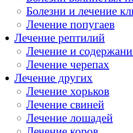
Болезни и лечение к
ся
Лечение попугаев
я
Лечение рептилий
нной.
ми
мами
Лечение и содержани
ся
Лечение черепах
вание
Лечение других
Лечение хорьков
я
Лечение свиней
чика,
Лечение лошадей
тся
Лечение коров
счиком