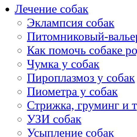
Лечение собак
щаяся
Эклампсия собак
и
Питомниковый-валье
Как помочь собаке р
Чумка у собак
Пироплазмоз у собак
Пиометра у собак
ся
Стрижка, груминг и 
ься
УЗИ собак
Усыпление собак