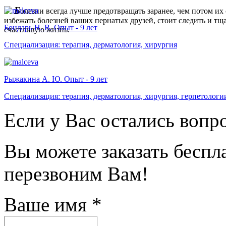
ние
Б
олезни всегда лучше предотвращать заранее, чем потом их 
избежать болезней ваших пернатых друзей, стоит следить и тщ
Бондарь Н. В. Опыт - 9 лет
счастливую жизнь.
ть
Специализация: терапия, дерматология, хирургия
ание
но
Рыжакина А. Ю. Опыт - 9 лет
Специализация: терапия, дерматология, хирургия, герпетологи
ания
Если у Вас остались вопр
ым
ром
денных
Вы можете заказать бесп
евшие
ы
перезвоним Вам!
и
Ваше имя
*
льными
ментами