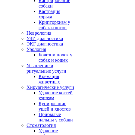
Кастрирование
собаки
Кастрация
ие,
хорька
щие
Крипторхизм у
и,
собак и котов
Неврология
УЗИ диагностика
ЭКГ диагностика
Урология
Болезни почек у
собак и кошек
Усыпление и
ритуальные услуги
Кремация
животных
Хирургические услуги
й.
Удаление когтей
кошкам
Купирование
ушей и хвостов
ете
Прибылые
пальцы у собаки
Стоматология
йчиком
Удаление