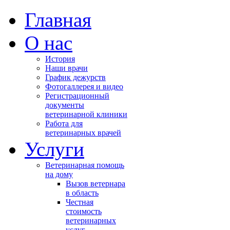
Главная
О нас
История
Наши врачи
График дежурств
Фотогаллерея и видео
Регистрационный
ся
документы
ветеринарной клиники
Работа для
ь
ветеринарных врачей
мы
Услуги
Ветеринарная помощь
,
на дому
Вызов ветернара
чно
в область
Честная
стоимость
ветеринарных
услуг