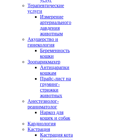
Терапевтические
услуги
рно,
Измерение
артериального
давдения
животным
Акушерство и
гинекология
Беременность
е
кошки
Зоопарикмахер
Антицарапки
кошкам
Прайс-лист на
ратить
груминг-
.
стрижки
животных
Анестезиолог-
реаниматолог
Наркоз для
кошек и собак
мы
Кардиология
ой
Кастрация
Кастрация кота