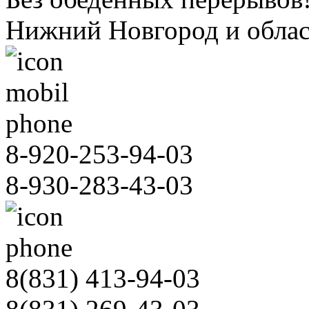
зные
Нижний Новгород и облас
ают
льного
8-920-253-94-03
иноз
8-930-283-43-03
траненное
ание,
ающее,
8(831)
413-94-03
разным