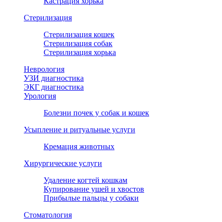
Кастрация хорька
Стерилизация
ивую
Стерилизация кошек
Стерилизация собак
Стерилизация хорька
Неврология
УЗИ диагностика
ЭКГ диагностика
Урология
Болезни почек у собак и кошек
Усыпление и ритуальные услуги
Кремация животных
Хирургические услуги
Удаление когтей кошкам
Купирование ушей и хвостов
Прибылые пальцы у собаки
Стоматология