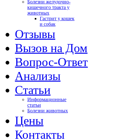
Болезни желудочно-
тно
кишечного тракта у
и,
животных
Гастрит у кошек
и собак
Отзывы
ист
Вызов на Дом
,
Вопрос-Ответ
Анализы
ься
Cтатьи
ару
ю.
Информационные
статьи
и
Болезни животных
Цены
Контакты