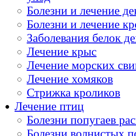
но
Болезни и лечение д
Болезни и лечение к
Заболевания белок де
ать
ю,
Лечение крыс
твия
Лечение морских сви
Лечение хомяков
.
Стрижка кроликов
ает
Лечение птиц
Болезни попугаев ра
ых
овидных
й,
Болезни волнистых п
е