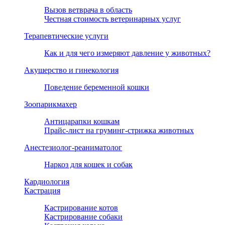
тно
Вызов ветврача в область
Честная стоимость ветеринарных услуг
Терапевтические услуги
т.
Как и для чего измеряют давление у животных?
ь
Акушерство и гинекология
й
Поведение беременной кошки
ых
Зоопарикмахер
Антицарапки кошкам
Прайс-лист на груминг-стрижка животных
ьно
Анестезиолог-реаниматолог
Наркоз для кошек и собак
ть,
Кардиология
Кастрация
ут
Кастрирование котов
Кастрирование собаки