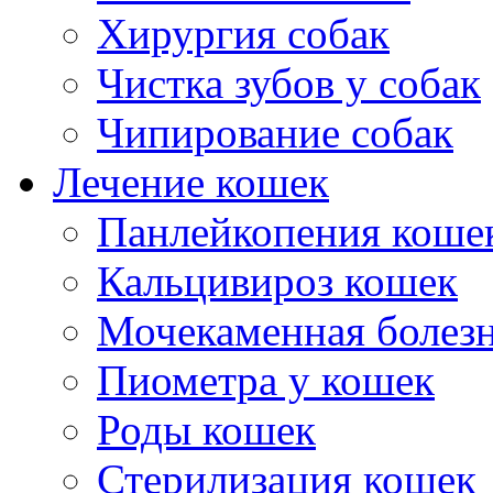
Хирургия собак
тв.
ионные
Чистка зубов у собак
ания
ются
Чипирование собак
вие
ния
Лечение кошек
зм
Панлейкопения коше
телей
ии.
Кальцивироз кошек
ия
Мочекаменная болезн
ть
Пиометра у кошек
ь
Роды кошек
ьно
Стерилизация кошек
ивать