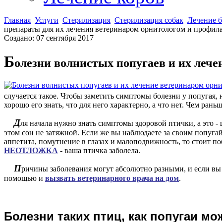
Главная
Услуги
Стерилизация
Стерилизация собак
Лечение 
препараты для их лечения ветеринаром орнитологом и профил
Создано: 07 сентября 2017
Б
олезни волнистых попугаев и их лече
а!
случается такое. Чтобы заметить симптомы болезни у попугая, 
ды
хорошо его знать, что для него характерно, а что нет. Чем рань
Д
ля начала нужно знать симптомы здоровой птички, а это -
е
этом сон не затяжной. Если же вы наблюдаете за своим попугай
аппетита, помутнение в глазах и малоподвижность, то стоит по
ике,
НЕОТЛОЖКА
- ваша птичка заболела.
ся
П
е
ричины заболевания могут абсолютно разными, и если вы н
ми
помощью и
вызвать ветеринарного врача на дом
.
ых
ов.
Б
олезни таких птиц, как попугаи мо
тся