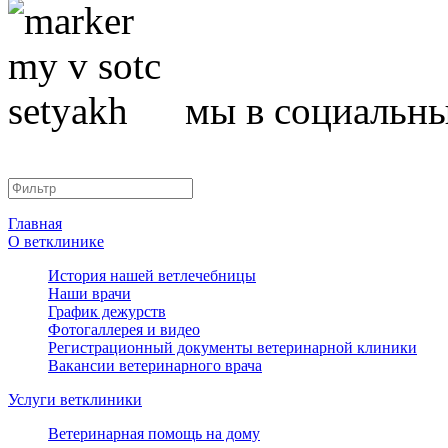
ь.
мы в социальны
исту,
й
т
аты
Главная
.
О ветклинике
и
История нашей ветлечебницы
Наши врачи
График дежурств
вращать
Фотогаллерея и видео
Регистрационный документы ветеринарной клиники
Вакансии ветеринарного врача
Услуги ветклиники
ся
ать,
Ветеринарная помощь на дому