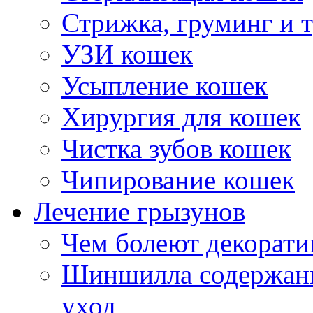
Стрижка, груминг и 
УЗИ кошек
Усыпление кошек
Хирургия для кошек
ности
ия
Чистка зубов кошек
.
еллез,
Чипирование кошек
ы,
коптоз,
Лечение грызунов
Чем болеют декорат
траненные
ания
Шиншилла содержани
в.
неллез
уход
ется