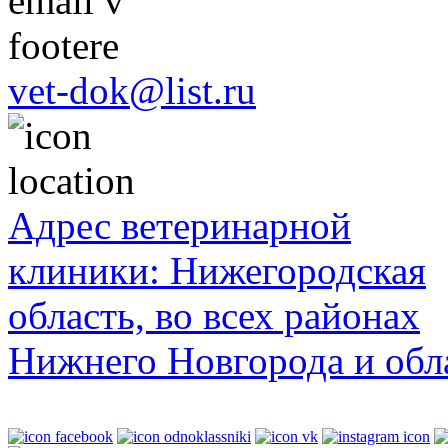
невшими
vet-dok@list.ru
и,
ие
Адрес ветеринарной
ь
клиники: Нижегородская
область, во всех районах
я
,
Нижнего Новгорода и обл
ыванием
шуюся