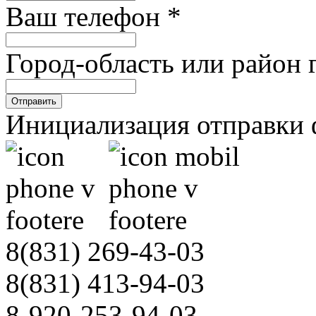
ния
Ваш телефон
*
.
а
Город-область или район 
,
Отправить
ная
Инициализация отправки 
нием
й
ы
х.
8(831)
269-43-03
,
8(831)
413-94-03
8-920-253-94-03
и