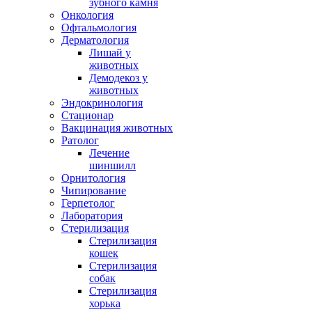
зубного камня
мы,
Онкология
Офтальмология
Дерматология
Лишай у
животных
Демодекоз у
животных
вие
Эндокринология
а,
Стационар
ение
Вакцинация животных
Ратолог
Лечение
шиншилл
движность,
Орнитология
Чипирование
Герпетолог
коиться
Лаборатория
Стерилизация
Стерилизация
кошек
а.
Стерилизация
собак
ны
Стерилизация
ания
хорька