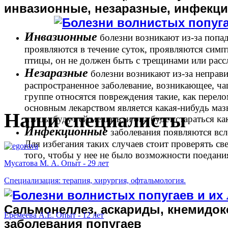
инвазионные, незаразные, инфекц
Инвазионные
болезни возникают из-за попа
проявляются в течение суток, проявляются симп
й
птицы, он не должен быть с трещинами или расс
Незаразные
болезни возникают из-за неправи
й
распространенное заболевание, возникающее, чащ
группе относятся повреждения такие, как перело
основным лекарством является какая-нибудь мазь
Наши специалисты
птицы будут ей мешать, и она будет стараться ка
Инфекционные
заболевания появляются всл
го
Для избегания таких случаев стоит проверять св
того, чтобы у нее не было возможности поедания
Мусатова М. А. Опыт - 29 лет
в,
Специализация: терапия, хирургия, офтальмология.
инфицировать
С
альмонеллез, аскариды, кнемидок
Еремеева А.Е. Опыт - 12 лет
заболевания попугаев