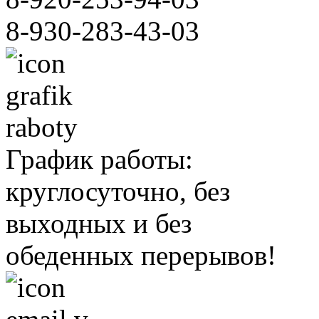
т(3-
8-930-283-43-03
ет
ильном
,
ние
График работы:
круглосуточно, без
выходных и без
обеденных перерывов!
ить
мам:
ние