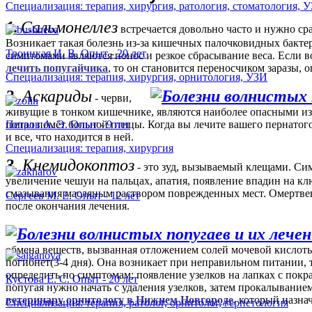
Специализация: терапия, хирургия, ратология, стоматология, 
1.
Сальмонеллез
ся
встречается довольно часто и нужно сра
Возникает такая болезнь из-за кишечных палочковидных бакте
Троицкая И. В. Опыт - 20 лет
симптомами являются понос и резкое сбрасывание веса. Если в
лечить попугайчика
, то он становится переносчиком заразы, о
окоптоз
Специализация: терапия, хирургия, орнитология, УЗИ
2.
Аскариды
- черви,
живущие в тонком кишечнике, являются наиболее опасными из 
емый
попал помёт больной птицы. Когда вы лечите вашего пернатог
Петров А. Э. Опыт - 9 лет
и.
и все, что находится в ней.
мами
Специализация: терапия, хирургия
окоптоза
3.
Кнемидокоптоз
ся
- это зуд, вызываемый клещами. Си
ние
увеличение чешуи на пальцах, апатия, появление впадин на кл
смазывания масляным раствором поврежденных мест. Омертв
Сергеев М. Е. Опыт - 12 лет
после окончания лечения.
обмена веществ, вызванная отложением солей мочевой кислоты 
ние
погибнет(3-4 дня). Она возникает при неправильном питании, т
определить по симптомам: появление узелков на лапках с покр
Кустова Е. С. Опыт - 20 лет
попугая нужно начать с удаления узелков, затем прокалывание
,
ветеринару орнитологу в Нижнем Новгороде
, который назна
Специализация: терапия, ратолог, орнитолог, герпетология