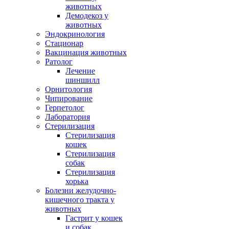
животных
Демодекоз у
животных
Эндокринология
Стационар
Вакцинация животных
Ратолог
Лечение
шиншилл
Орнитология
Чипирование
Герпетолог
Лаборатория
Стерилизация
Стерилизация
кошек
Стерилизация
собак
Стерилизация
хорька
Болезни желудочно-
кишечного тракта у
животных
Гастрит у кошек
и собак