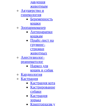
давдения
животным
Акушерство и
гинекология
Беременность
кошки
Зоопарикмахер
Антицарапки
кошкам
Прайс-лист на
груминг-
стрижки
животных
Анестезиолог-
реаниматолог
Наркоз для
кошек и собак
Кардиология
Кастрация
Кастрация кота
Кастрирование
собаки
Кастрация
хорька
Крипторхизм у