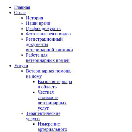
Главная
О нас
История
Наши врачи
График дежурств
Фотогаллерея и видео
Регистрационный
документы
ветеринарной клиники
Работа для
ветеринарных врачей
Услуги
Ветеринарная помощь
на дому
Вызов ветернара
в область
Честная
стоимость
ветеринарных
услуг
Терапевтические
услуги
Измерение
артериального