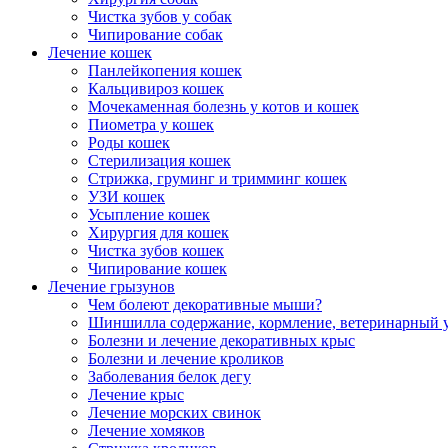
Чистка зубов у собак
Чипирование собак
Лечение кошек
Панлейкопения кошек
Кальцивироз кошек
Мочекаменная болезнь у котов и кошек
Пиометра у кошек
Роды кошек
Стерилизация кошек
Стрижка, груминг и тримминг кошек
УЗИ кошек
Усыпление кошек
Хирургия для кошек
Чистка зубов кошек
Чипирование кошек
Лечение грызунов
Чем болеют декоративные мыши?
Шиншилла содержание, кормление, ветеринарный 
Болезни и лечение декоративных крыс
Болезни и лечение кроликов
Заболевания белок дегу
Лечение крыс
Лечение морских свинок
Лечение хомяков