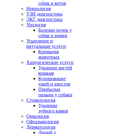
собак и котов
Неврология
УЗИ диагностика
ЭКГ диагностика
Урология
Болезни почек у
собак и кошек
Усыпление и
ритуальные услуги
Кремация
животных
Хирургические услуги
Удаление когтей
кошкам
Купирование
ушей и хвостов
Прибылые
пальцы у собаки
Стоматология
Удаление
зубного камня
Онкология
Офтальмология
Дерматология
Лишай у