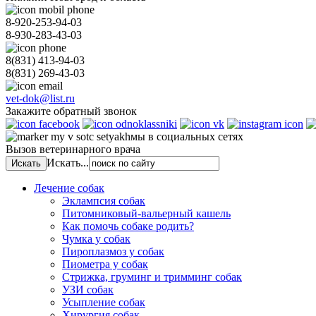
8-920-253-94-03
8-930-283-43-03
8(831)
413-94-03
8(831)
269-43-03
vet-dok@list.ru
Закажите обратный звонок
мы в социальных сетях
Вызов ветеринарного врача
Искать...
Лечение собак
Эклампсия собак
Питомниковый-вальерный кашель
Как помочь собаке родить?
Чумка у собак
Пироплазмоз у собак
Пиометра у собак
Стрижка, груминг и тримминг собак
УЗИ собак
Усыпление собак
Хирургия собак