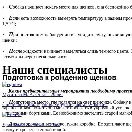
С
•
обака начинает искать место для щенков, она беспокойно 
Е
•
сли есть возможность вымерять температуру в заднем про
1,5 ?С;
П
•
ри постоянном наблюдении вы увидите лужу, появившуюся 
щенки;
П
•
осле жидкости начинает выделяться слизь темного цвета.
возможны через несколько часов.
Наши специалисты
П
одготовка к рождению щенков
К
акие предварительные мероприятия необходимо провест
Мусатова М. А. Опыт - 29 лет
П
•
одготовить место, где появятся на свет щеночки. Собаку 
Специализация: терапия, хирургия, офтальмология.
заранее, иначе рожать она может побежать в укромный уголок,
невысокими бортиками. Ее необходимо застелить старой мягко
Д
•
ля новорожденных также нужна коробка. Ее застилают ше
Еремеева А.Е. Опыт - 12 лет
лампу и грелку с теплой водой.