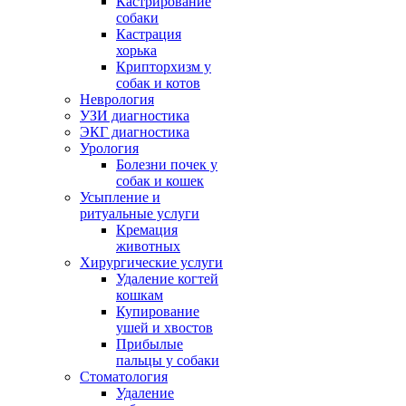
Кастрирование
собаки
Кастрация
хорька
Крипторхизм у
собак и котов
Неврология
УЗИ диагностика
ЭКГ диагностика
Урология
Болезни почек у
собак и кошек
Усыпление и
ритуальные услуги
Кремация
животных
Хирургические услуги
Удаление когтей
кошкам
Купирование
ушей и хвостов
Прибылые
пальцы у собаки
Стоматология
Удаление