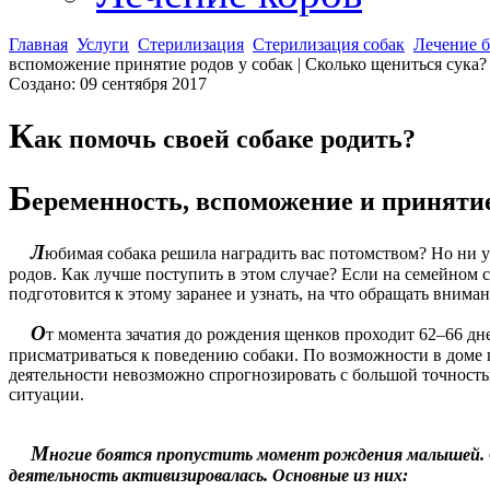
Главная
Услуги
Стерилизация
Стерилизация собак
Лечение 
вспоможение принятие родов у собак | Сколько щениться сука?
Создано: 09 сентября 2017
К
ак помочь своей собаке родить?
Б
еременность, вспоможение и принятие
Л
юбимая собака решила наградить вас потомством? Но ни у
родов. Как лучше поступить в этом случае? Если на семейном
подготовится к этому заранее и узнать, на что обращать внима
О
т момента зачатия до рождения щенков проходит 62–66 дн
присматриваться к поведению собаки. По возможности в доме п
деятельности невозможно спрогнозировать с большой точностью
ситуации.
М
ногие боятся пропустить момент рождения малышей. 
деятельность активизировалась. Основные из них: