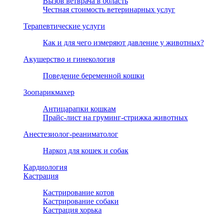
Вызов ветврача в область
Честная стоимость ветеринарных услуг
Терапевтические услуги
Как и для чего измеряют давление у животных?
Акушерство и гинекология
Поведение беременной кошки
Зоопарикмахер
Антицарапки кошкам
Прайс-лист на груминг-стрижка животных
Анестезиолог-реаниматолог
Наркоз для кошек и собак
Кардиология
Кастрация
Кастрирование котов
Кастрирование собаки
Кастрация хорька