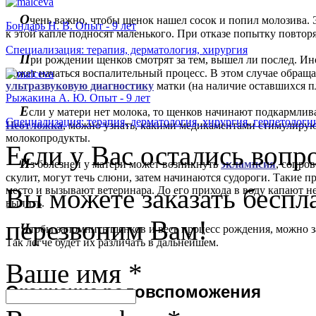
О
чень важно, чтобы щенок нашел сосок и попил молозива. 
Бондарь Н. В. Опыт - 9 лет
к этой капле подносят маленького. При отказе попытку повторя
Специализация: терапия, дерматология, хирургия
П
ри рождении щенков смотрят за тем, вышел ли послед. Ин
может начаться воспалительный процесс. В этом случае обращ
ультразвуковую диагностику
матки (на наличие оставшихся п
Рыжакина А. Ю. Опыт - 9 лет
Е
сли у матери нет молока, то щенков начинают подкармлив
Специализация: терапия, дерматология, хирургия, герпетологи
Неотложка
, можно узнать, какими медикаментами стимулиру
молокопродукты.
Если у Вас остались вопр
И
з болезней у матери может возникнуть
эклампсия
, сопро
скулит, могут течь слюни, затем начинаются судороги. Такие п
Вы можете заказать бесп
место и вызывают ветеринара. До его прихода в воду капают не
выпить.
перезвоним Вам!
Ч
тобы запомнить щенков и весь процесс рождения, можно з
Так легче будет их различать в дальнейшем.
Ваше имя
*
О
кончание родовспоможения