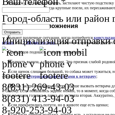
Ваш телефон
*
В
коробку, где находится мать, застилают чистую подстилку
оставались голодными. Когда крупные поели, их пересаживают
Город-область или район 
В
озможные осложнения
Отправить
Б
Инициализация отправки 
ывают различные ситуации, когда потребуется
консультац
собаке
или
УЗИ диагностики
. Основными причинами для бесп
С
•
рок родов подошел, а они не наступили;
Ж
•
идкость вышла, а схваток нет. Это признак слабой родово
Е
•
сли щенок слишком большой, то собака может тужиться, н
обратитесь за
ветеринарными услугами к ветврачу
;
8(831)
269-43-03
Щ
•
енок застрял в родовых путях. Лучше вызвать ветврача 
и самому. Если показались задние ножки, то в момент, когда с
8(831)
413-94-03
Если же видна головка и лапка, то застряла вторая. Аккуратн
Е
•
сли прекратились потуги, но в животе еще есть щенки;
8-920-253-94-03
Е
•
сли часть щенков родилась, потуги есть, а остальные не п