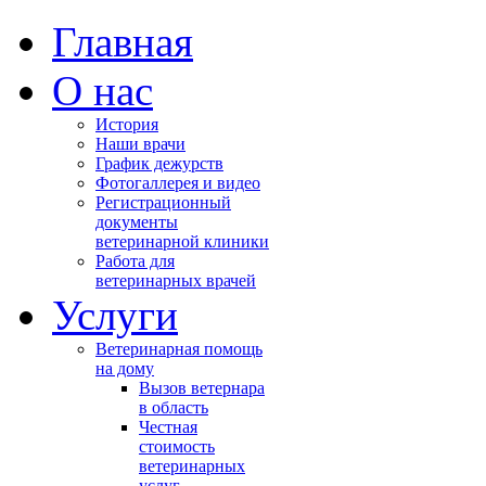
Главная
О нас
История
Наши врачи
График дежурств
Фотогаллерея и видео
Регистрационный
документы
ветеринарной клиники
Работа для
ветеринарных врачей
Услуги
Ветеринарная помощь
на дому
Вызов ветернара
в область
Честная
стоимость
ветеринарных
услуг