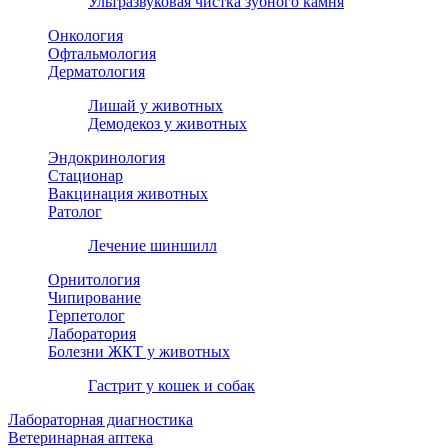
Ультразвуковая чистка зубного камня
Онкология
Офтальмология
Дерматология
Лишай у животных
Демодекоз у животных
Эндокринология
Стационар
Вакцинация животных
Ратолог
Лечение шиншилл
Орнитология
Чипирование
Герпетолог
Лаборатория
Болезни ЖКТ у животных
Гастрит у кошек и собак
Лабораторная диагностика
Ветеринарная аптека