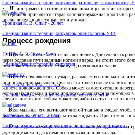
Специализация: терапия, хирургия, ратология, стоматология, 
И
•
з инструментов готовят острые ножницы, лезвия которых
материалов пригодится старая хлопчатобумажная простыня, раз
предварительно выстирывают и утюжат.
Троицкая И. В. Опыт - 20 лет
Специализация: терапия, хирургия, орнитология, УЗИ
П
роцесс рождения
Щ
Петров А. Э. Опыт - 9 лет
енки часто появляются на свет ночью. Длительность родов
через родовые пути задними ногами вперед, не стоит этого боя
Специализация: терапия, хирургия
них может проходить от 30 минут до нескольких часов.
Щ
енки появляются в пузыре, разрывает его или мать или то
при появлении малышей. Делают это только после полного поя
Сергеев М. Е. Опыт - 12 лет
живота новорожденного. Собака может самостоятельно перегры
образоваться грыжа и тогда придётся обращаться за помощью в
Специализация: терапия, хирургия, рентгенология
следить постоянно, собака может случайно сесть на не полнос
В
зяв малыша, его вытирают чистой тканью и следят, чтобы о
Кустова Е. С. Опыт - 20 лет
переворачивают так, чтобы вытекла жидкость. При этом легон
Специализация: терапия, ратолог, орнитолог, герпетология
Е
сли с дыханием проблем нет, то первенца подносят к мат
роженице можно дать немного глюкозы или шоколада.