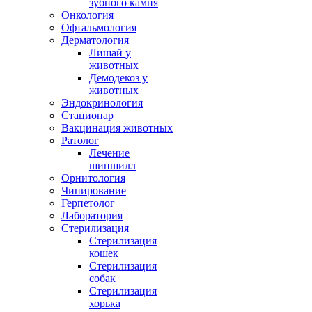
зубного камня
Онкология
Офтальмология
Дерматология
Лишай у
животных
Демодекоз у
животных
Эндокринология
Стационар
Вакцинация животных
Ратолог
Лечение
шиншилл
Орнитология
Чипирование
Герпетолог
Лаборатория
Стерилизация
Стерилизация
кошек
Стерилизация
собак
Стерилизация
хорька