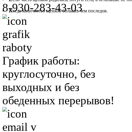
8-930-283-43-03
К
•
огда количество щенков больше, чем последов.
График работы:
круглосуточно, без
выходных и без
обеденных перерывов!