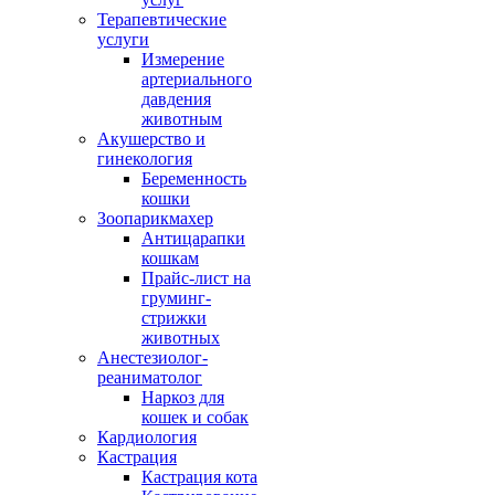
Терапевтические
услуги
Измерение
артериального
давдения
животным
Акушерство и
гинекология
Беременность
кошки
Зоопарикмахер
Антицарапки
кошкам
Прайс-лист на
груминг-
стрижки
животных
Анестезиолог-
реаниматолог
Наркоз для
кошек и собак
Кардиология
Кастрация
Кастрация кота