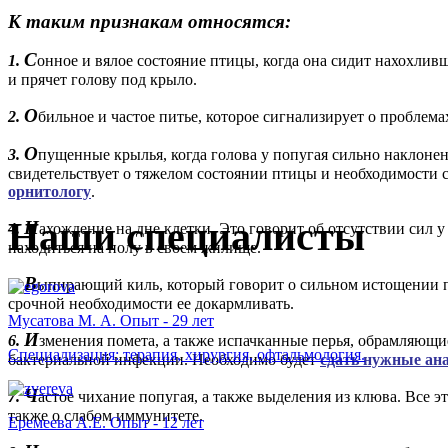
К таким признакам относятся:
С
1.
онное и вялое состояние птицы, когда она сидит нахохливш
и прячет голову под крыло.
О
2.
бильное и частое питье, которое сигнализирует о проблем
О
3.
пущенные крылья, когда голова у попугая сильно наклонен
свидетельствует о тяжелом состоянии птицы и необходимости
орнитологу
.
Наши специалисты
Н
4.
ахождение на дне клетки. Это говорит об отсутствии сил у
находиться на полу в своем жилище.
В
5.
ыпирающий киль, который говорит о сильном истощении 
срочной необходимости ее докармливать.
Мусатова М. А. Опыт - 29 лет
И
6.
зменения помета, а также испачканные перья, обрамляющие
Специализация: терапия, хирургия, офтальмология.
бактериальной инфекции. Необходимо будет
сдать нужные ан
Ч
7.
астое чихание попугая, а также выделения из клюва. Все 
также о слабом иммунитете.
Еремеева А.Е. Опыт - 12 лет