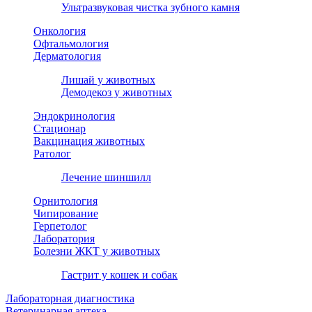
Ультразвуковая чистка зубного камня
Онкология
Офтальмология
Дерматология
Лишай у животных
Демодекоз у животных
Эндокринология
Стационар
Вакцинация животных
Ратолог
Лечение шиншилл
Орнитология
Чипирование
Герпетолог
Лаборатория
Болезни ЖКТ у животных
Гастрит у кошек и собак
Лабораторная диагностика
Ветеринарная аптека