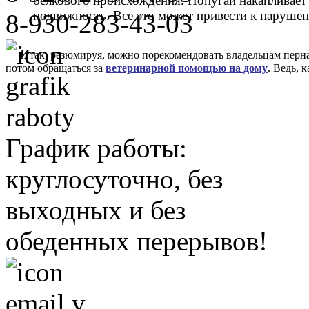
белкового происхождения. Попугай накапливает 
подвижность. Все это может привести к наруше
8-930-283-43-03
И
так, резюмируя, можно порекомендовать владельцам перн
потом обращаться за
ветеринарной помощью на дому
. Ведь, 
График работы:
круглосуточно, без
выходных и без
обеденных перерывов!