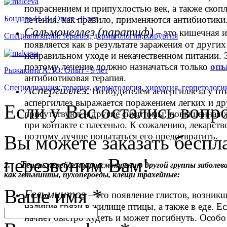
покраснением и припухлостью век, а также скопл
лечения, как правило, применяются антибиотики
Бондарь Н. В. Опыт - 9 лет
Сальмонеллез
(паратиф)
– это кишечная и
Специализация: терапия, дерматология, хирургия
появляется как в результате заражения от други
неправильном уходе и некачественном питании. 
поэтому лечение должно назначаться только
опы
Рыжакина А. Ю. Опыт - 9 лет
антибиотиковая терапия.
Специализация: терапия, дерматология, хирургия, герпетологи
Аспергиллез.
Возбудителем аспергиллеза у пт
аспергиллез выражается поражением легких и др
Если у Вас остались вопр
присутствуют и другие симптомы: повышенная ж
при контакте с плесенью. К сожалению, лекарство
поэтому лучше попытаться его предотвратить.
Вы можете заказать бесп
перезвоним Вам!
Т
2.
еперь перейдем к рассмотрению другой группы заболе
как гельминты, пухопероеды, клещи трахейные:
Ваше имя
*
Гельминтоз
– это появление глистов, возник
наличие грязи в жилище птицы, а также в еде. 
начнет быстро худеть и может погибнуть. Особо