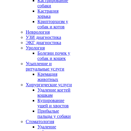
Кастрирование
собаки
Кастрация
хорька
Крипторхизм у
собак и котов
Неврология
УЗИ диагностика
ЭКГ диагностика
Урология
Болезни почек у
собак и кошек
Усыпление и
ритуальные услуги
Кремация
животных
Хирургические услуги
Удаление когтей
кошкам
Купирование
ушей и хвостов
Прибылые
пальцы у собаки
Стоматология
Удаление