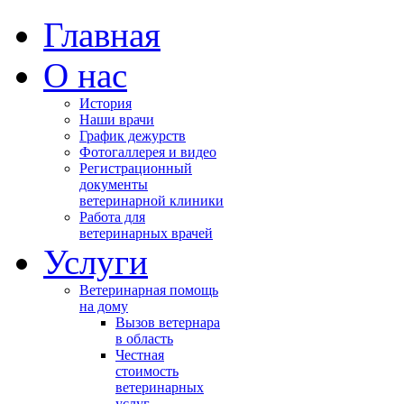
Главная
О нас
История
Наши врачи
График дежурств
Фотогаллерея и видео
Регистрационный
документы
ветеринарной клиники
Работа для
ветеринарных врачей
Услуги
Ветеринарная помощь
на дому
Вызов ветернара
в область
Честная
стоимость
ветеринарных
услуг