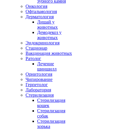
зубного камня
Онкология
Офтальмология
Дерматология
Лишай у
животных
Демодекоз у
животных
Эндокринология
Стационар
Вакцинация животных
Ратолог
Лечение
шиншилл
Орнитология
Чипирование
Герпетолог
Лаборатория
Стерилизация
Стерилизация
кошек
Стерилизация
собак
Стерилизация
хорька