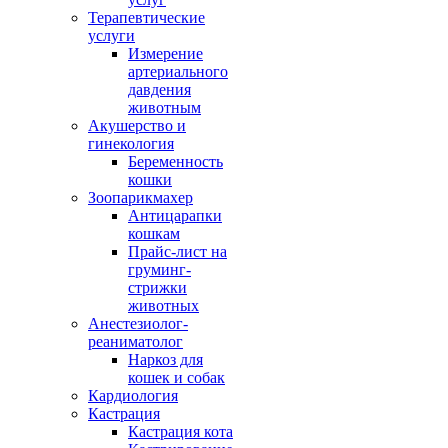
Терапевтические
услуги
Измерение
артериального
давдения
животным
Акушерство и
гинекология
Беременность
кошки
Зоопарикмахер
Антицарапки
кошкам
Прайс-лист на
груминг-
стрижки
животных
Анестезиолог-
реаниматолог
Наркоз для
кошек и собак
Кардиология
Кастрация
Кастрация кота