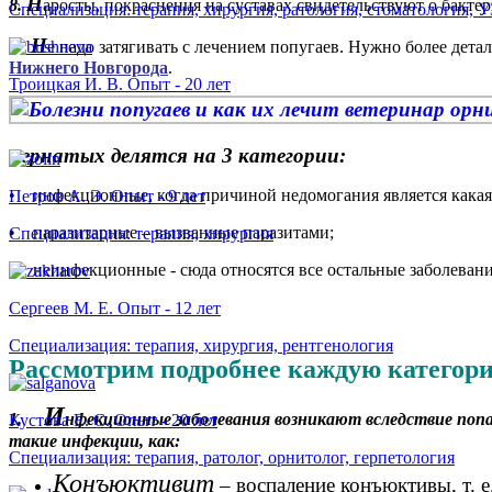
Н
8.
аросты, покраснения на суставах свидетельствуют о бакте
Специализация: терапия, хирургия, ратология, стоматология, 
Н
е надо затягивать с лечением попугаев. Нужно более детал
Нижнего Новгорода
.
Троицкая И. В. Опыт - 20 лет
пернатых делятся на 3 категории:
• инфекционные, когда причиной недомогания является какая
Петров А. Э. Опыт - 9 лет
• паразитарные – вызванные паразитами;
Специализация: терапия, хирургия
• неинфекционные - сюда относятся все остальные заболевани
Сергеев М. Е. Опыт - 12 лет
Специализация: терапия, хирургия, рентгенология
Рассмотрим подробнее каждую категор
И
1.
нфекционные заболевания возникают вследствие попа
Кустова Е. С. Опыт - 20 лет
такие инфекции, как:
Специализация: терапия, ратолог, орнитолог, герпетология
Конъюктивит
– воспаление конъюктивы, т. е