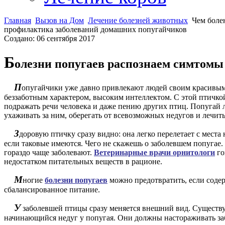
Главная
Вызов на Дом
Лечение болезней животных
Чем боле
профилактика заболеваний домашних попугайчиков
Создано: 06 сентября 2017
Б
олезни попугаев распознаем симтомы
П
опугайчики уже давно привлекают людей своим красивым
беззаботным характером, высоким интеллектом. С этой птичкой
подражать речи человека и даже пению других птиц. Попугай л
ухаживать за ним, оберегать от всевозможных недугов и лечит
З
доровую птичку сразу видно: она легко перелетает с места 
если таковые имеются. Чего не скажешь о заболевшем попугае.
гораздо чаще заболевают.
Ветеринарные врачи орнитологи
го
недостатком питательных веществ в рационе.
М
ногие
болезни попугаев
можно предотвратить, если соде
сбалансированное питание.
У
заболевшей птицы сразу меняется внешний вид. Существ
начинающийся недуг у попугая. Они должны настораживать за