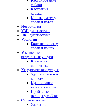
Кастрирование
собаки
Кастрация
хорька
Крипторхизм у
собак и котов
Неврология
УЗИ диагностика
ЭКГ диагностика
Урология
Болезни почек у
собак и кошек
Усыпление и
ритуальные услуги
Кремация
животных
Хирургические услуги
Удаление когтей
кошкам
Купирование
ушей и хвостов
Прибылые
пальцы у собаки
Стоматология
Удаление