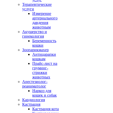
Терапевтические
услуги
Измерение
артериального
давдения
животным
Акушерство и
гинекология
Беременность
кошки
Зоопарикмахер
Антицарапки
кошкам
Прайс-лист на
груминг-
стрижки
животных
Анестезиолог-
реаниматолог
Наркоз для
кошек и собак
Кардиология
Кастрация
Кастрация кота