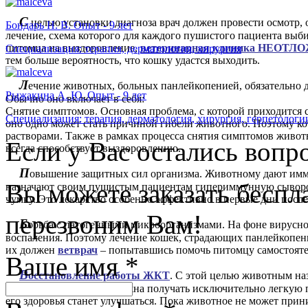
С
целью установки диагноза врач должен провести осмотр, 
Бондарь Н. В. Опыт - 9 лет
лечение, схема которого для каждого пушистого пациента выб
питомца на выздоровление,
ветеринарная клиника НЕОТЛ
Специализация: терапия, дерматология, хирургия
тем больше вероятность, что кошку удастся выходить.
Л
ечение животных, больных панлейкопенией, обязательно
Рыжакина А. Ю. Опыт - 9 лет
Обычно оно включает в себя:
Снятие симптомов. Основная проблема, с которой приходится с
Специализация: терапия, дерматология, хирургия, герпетологи
оно одно может стать причиной гибели животного. Поэтому ко
растворами. Также в рамках процесса снятия симптомов животн
Если у Вас остались вопр
всегда способствует выздоровлению.
П
овышение защитных сил организма. Животному дают имм
Вы можете заказать бесп
назначают своим пушистым пациентам гипериммунную сыворот
чумку. Это лекарство особенно эффективно в первые дни после
перезвоним Вам!
Б
орьба с патогенными микроорганизмами. На фоне вирусно
воспаления. Поэтому лечение кошек, страдающих панлейкопени
их должен
ветврач
– попытавшись помочь питомцу самостоятел
Ваше имя
*
В
осстановление работы ЖКТ
. С этой целью животным на
диета. Больная кошка должна получать исключительно легкую 
его здоровья станет улучшаться. Пока животное не может прини