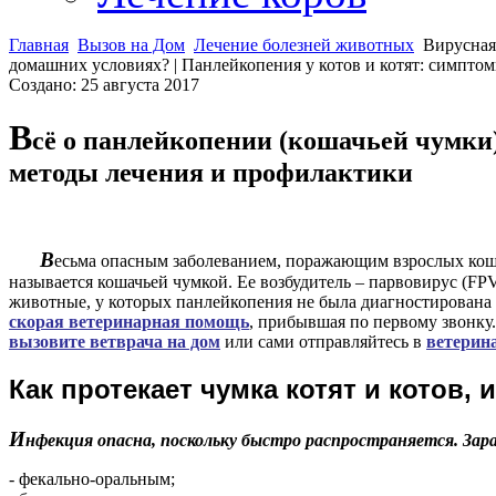
Главная
Вызов на Дом
Лечение болезней животных
Вирусная
домашних условиях? | Панлейкопения у котов и котят: симпто
Создано: 25 августа 2017
В
сё о панлейкопении (кошачьей чумки)
методы лечения и профилактики
В
есьма опасным заболеванием, поражающим взрослых кошек
называется кошачьей чумкой. Ее возбудитель – парвовирус (F
животные, у которых панлейкопения не была диагностирована
скорая ветеринарная помощь
, прибывшая по первому звонку
вызовите ветврача на дом
или сами отправляйтесь в
ветерин
К
ак протекает чумка котят и котов,
И
нфекция опасна, поскольку быстро распространяется. З
- фекально-оральным;