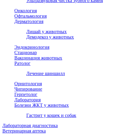
Ультразвуковая чистка зубного камня
Онкология
Офтальмология
Дерматология
Лишай у животных
Демодекоз у животных
Эндокринология
Стационар
Вакцинация животных
Ратолог
Лечение шиншилл
Орнитология
Чипирование
Герпетолог
Лаборатория
Болезни ЖКТ у животных
Гастрит у кошек и собак
Лабораторная диагностика
Ветеринарная аптека