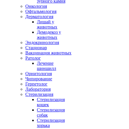
зубного камня
Онкология
Офтальмология
Дерматология
Лишай у
животных
Демодекоз у
животных
Эндокринология
Стационар
Вакцинация животных
Ратолог
Лечение
шиншилл
Орнитология
Чипирование
Герпетолог
Лаборатория
Стерилизация
Стерилизация
кошек
Стерилизация
собак
Стерилизация
хорька