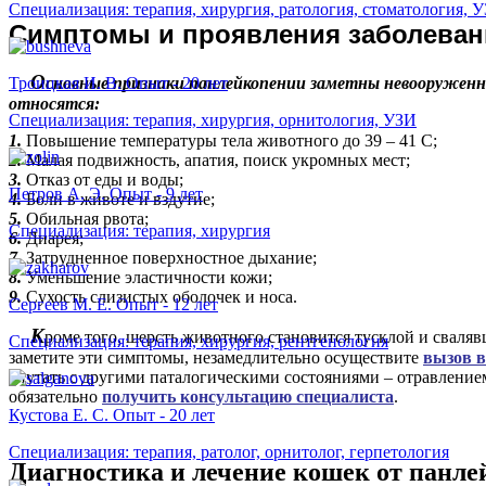
Специализация: терапия, хирургия, ратология, стоматология, 
С
имптомы и проявления заболеван
О
Троицкая И. В. Опыт - 20 лет
сновные признаки панлейкопении заметны невооруженны
относятся:
Специализация: терапия, хирургия, орнитология, УЗИ
1.
Повышение температуры тела животного до 39 – 41 С;
2.
Малая подвижность, апатия, поиск укромных мест;
3.
Отказ от еды и воды;
Петров А. Э. Опыт - 9 лет
4.
Боли в животе и вздутие;
5.
Обильная рвота;
Специализация: терапия, хирургия
6.
Диарея;
7.
Затрудненное поверхностное дыхание;
8.
Уменьшение эластичности кожи;
9.
Сухость слизистых оболочек и носа.
Сергеев М. Е. Опыт - 12 лет
К
роме того, шерсть животного становится тусклой и свалявш
Специализация: терапия, хирургия, рентгенология
заметите эти симптомы, незамедлительно осуществите
вызов в
спутать с другими паталогическими состояниями – отравлением
обязательно
получить консультацию специалиста
.
Кустова Е. С. Опыт - 20 лет
Специализация: терапия, ратолог, орнитолог, герпетология
Д
иагностика и лечение кошек от панл