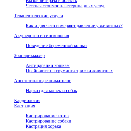
Вызов ветврача в область
Честная стоимость ветеринарных услуг
Терапевтические услуги
Как и для чего измеряют давление у животных?
Акушерство и гинекология
Поведение беременной кошки
Зоопарикмахер
Антицарапки кошкам
Прайс-лист на груминг-стрижка животных
Анестезиолог-реаниматолог
Наркоз для кошек и собак
Кардиология
Кастрация
Кастрирование котов
Кастрирование собаки
Кастрация хорька