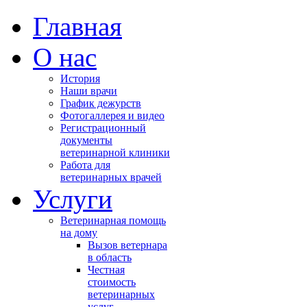
Главная
О нас
История
Наши врачи
График дежурств
Фотогаллерея и видео
Регистрационный
документы
ветеринарной клиники
Работа для
ветеринарных врачей
Услуги
Ветеринарная помощь
на дому
Вызов ветернара
в область
Честная
стоимость
ветеринарных
услуг