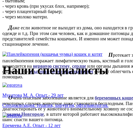
- бытовым;
- через кровь (при укусах блох, например);
- через плацентарный барьер;
- через молоко матери.
Д
аже если животное не выходит из дома, оно находится в г
одежде и т.д. При этом сам человек, как и домашние питомцы 
представителей семейства кошачьих. И именно им может пона
стационарное лечение.
П
ротекает 
панлейкопения поражает лимфатическую ткань, костный и голо
приходится на
нервную систему
,
сердце
или органы дыхания ж
Наши специалисты
сложнее. Но
опытный ветеринарный врач
сможет облегчить с
помощью.
Мусатова М. А. Опыт - 29 лет
О
чень опасным заболевание является для
беременных кош
некоторых случаях животное даже становится бесплодным. Па
Специализация: терапия, хирургия, офтальмология.
диагностировать ее у животного внимательному хозяину не сос
Нижнем Новгороде
, в штате которой работают высококвалифи
шанс спасти вашего питомца.
Еремеева А.Е. Опыт - 12 лет