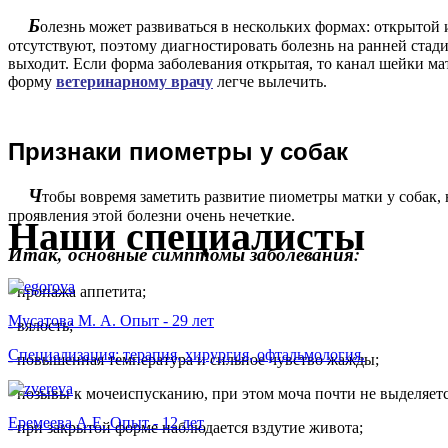
Б
олезнь может развиваться в нескольких формах: открытой
отсутствуют, поэтому диагностировать болезнь на ранней стад
выходит. Если форма заболевания открытая, то канал шейки м
форму
ветеринарному врачу
легче вылечить.
П
ризнаки пиометры у собак
Ч
тобы вовремя заметить развитие пиометры матки у собак,
проявления этой болезни очень нечеткие.
Наши специалисты
Итак, основные симптомы заболевания:
- пропажа аппетита;
Мусатова М. А. Опыт - 29 лет
- вялость;
Специализация: терапия, хирургия, офтальмология.
- повышенная температура и сильное чувство жажды;
- позывы к мочеиспусканию, при этом моча почти не выделяетс
Еремеева А.Е. Опыт - 12 лет
- при закрытой форме наблюдается вздутие живота;