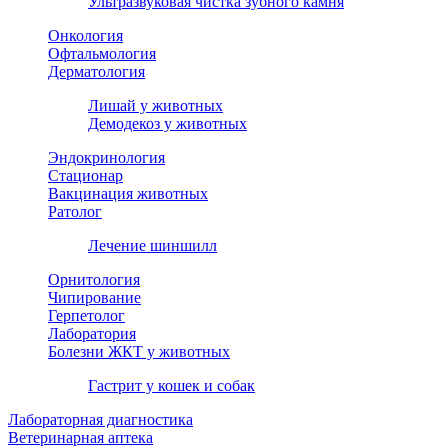
Ультразвуковая чистка зубного камня
Онкология
Офтальмология
Дерматология
Лишай у животных
Демодекоз у животных
Эндокринология
Стационар
Вакцинация животных
Ратолог
Лечение шиншилл
Орнитология
Чипирование
Герпетолог
Лаборатория
Болезни ЖКТ у животных
Гастрит у кошек и собак
Лабораторная диагностика
Ветеринарная аптека