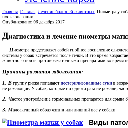
Главная
Главная
Лечение болезней животных
Пиометра у соб
после операции
Опубликовано: 06 декабря 2017
Д
иагностика и лечение пиометры матк
П
иометра представляет собой гнойное воспаление слизист
системы у собак встречается после течки. В это время возрас
животного поить противозачаточными препаратами во время пол
Причины развития заболевания:
1.
В
группу риска попадают
нестерилизованные суки
в возра
не рожающие. У собак, которые ни одного раза не рожали, ча
2. Ч
астое употребление гормональных препаратов для срыва 
3. М
алоактивный образ жизни или лишний вес у собаки.
В
иды пато