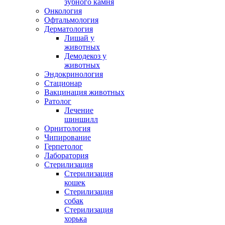
зубного камня
Онкология
Офтальмология
Дерматология
Лишай у
животных
Демодекоз у
животных
Эндокринология
Стационар
Вакцинация животных
Ратолог
Лечение
шиншилл
Орнитология
Чипирование
Герпетолог
Лаборатория
Стерилизация
Стерилизация
кошек
Стерилизация
собак
Стерилизация
хорька