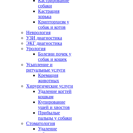
Кастрирование
собаки
Кастрация
хорька
Крипторхизм у
собак и котов
Неврология
УЗИ диагностика
ЭКГ диагностика
Урология
Болезни почек у
собак и кошек
Усыпление и
ритуальные услуги
Кремация
животных
Хирургические услуги
Удаление когтей
кошкам
Купирование
ушей и хвостов
Прибылые
пальцы у собаки
Стоматология
Удаление