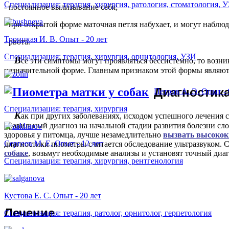
Специализация: терапия, хирургия, ратология, стоматология, 
- постоянное вылизывание себя;
- при открытой форме маточная петля набухает, и могут наблю
Троицкая И. В. Опыт - 20 лет
- рвота.
Специализация: терапия, хирургия, орнитология, УЗИ
В
се эти симптомы могут проявляться бессистемно, то возн
незначительной форме. Главным признаком этой формы являют
Д
иагностик
Петров А. Э. Опыт - 
Специализация: терапия, хирургия
К
ак при других заболеваниях, исходом успешного лечения 
правильный диагноз на начальной стадии развития болезни сл
здоровья у питомца, лучше незамедлительно
вызвать высокок
Сергеев М. Е. Опыт - 12 лет
диагностики пиометры считается обследование ультразвуком.
собаке
, возьмут необходимые анализы и установят точный диаг
Специализация: терапия, хирургия, рентгенология
Кустова Е. С. Опыт - 20 лет
Л
ечение
Специализация: терапия, ратолог, орнитолог, герпетология