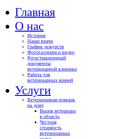
Главная
О нас
История
Наши врачи
График дежурств
Фотогаллерея и видео
Регистрационный
документы
ветеринарной клиники
Работа для
ветеринарных врачей
Услуги
Ветеринарная помощь
на дому
Вызов ветернара
в область
Честная
стоимость
ветеринарных
услуг