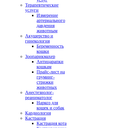
Терапевтические
услуги
Измерение
артериального
давдения
животным
Акушерство и
гинекология
Беременность
кошки
Зоопарикмахер
Антицарапки
кошкам
Прайс-лист на
груминг-
стрижки
животных
Анестезиолог-
реаниматолог
Наркоз для
кошек и собак
Кардиология
Кастрация
Кастрация кота