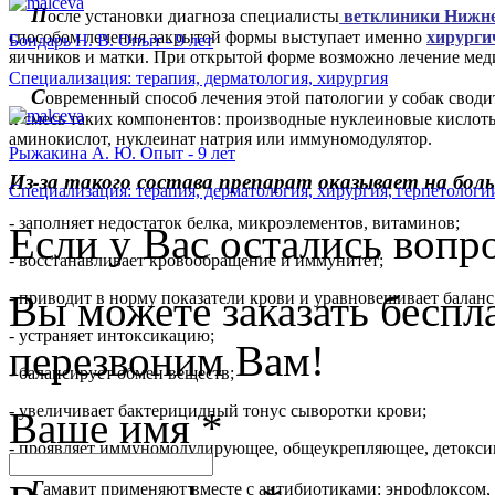
П
осле установки диагноза специалисты
ветклиники Нижне
способом лечения закрытой формы выступает именно
хирурги
Бондарь Н. В. Опыт - 9 лет
яичников и матки. При открытой форме возможно лечение ме
Специализация: терапия, дерматология, хирургия
С
овременный способ лечения этой патологии у собак сводит
и смесь таких компонентов: производные нуклеиновые кислот
аминокислот, нуклеинат натрия или иммуномодулятор.
Рыжакина А. Ю. Опыт - 9 лет
Из-за такого состава препарат оказывает на бол
Специализация: терапия, дерматология, хирургия, герпетологи
- заполняет недостаток белка, микроэлементов, витаминов;
Если у Вас остались вопр
- восстанавливает кровообращение и иммунитет;
Вы можете заказать бесп
- приводит в норму показатели крови и уравновешивает баланс
- устраняет интоксикацию;
перезвоним Вам!
- балансирует обмен веществ;
- увеличивает бактерицидный тонус сыворотки крови;
Ваше имя
*
- проявляет иммуномодулирующее, общеукрепляющее, детокси
Г
амавит применяют вместе с антибиотиками: энрофлоксом