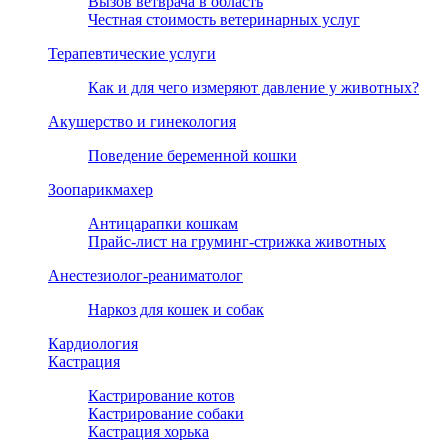
Вызов ветврача в область
Честная стоимость ветеринарных услуг
Терапевтические услуги
Как и для чего измеряют давление у животных?
Акушерство и гинекология
Поведение беременной кошки
Зоопарикмахер
Антицарапки кошкам
Прайс-лист на груминг-стрижка животных
Анестезиолог-реаниматолог
Наркоз для кошек и собак
Кардиология
Кастрация
Кастрирование котов
Кастрирование собаки
Кастрация хорька