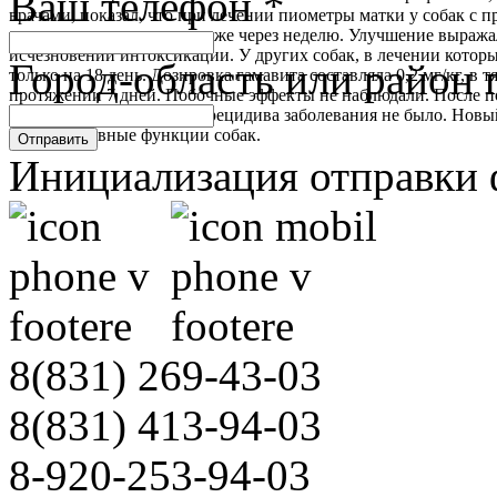
Ваш телефон
*
врачами, показал, что при лечении пиометры матки у собак с
существенно улучшалось уже через неделю. Улучшение выража
исчезновении интоксикации. У других собак, в лечении которы
Город-область или район 
только на 18 день. Дозировка гамавита составляла 0,2 мг/кг, в 
протяжении 7 дней. Побочные эффекты не наблюдали. После 
гинеколога
около года, и рецидива заболевания не было. Новы
репродуктивные функции собак.
Отправить
Инициализация отправки 
8(831)
269-43-03
8(831)
413-94-03
8-920-253-94-03