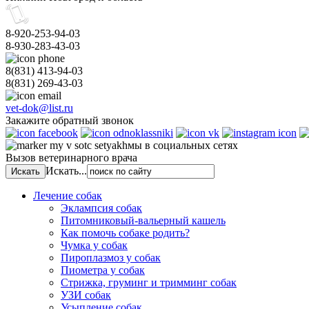
8-920-253-94-03
8-930-283-43-03
8(831)
413-94-03
8(831)
269-43-03
vet-dok@list.ru
Закажите обратный звонок
мы в социальных сетях
Вызов ветеринарного врача
Искать...
Лечение собак
Эклампсия собак
Питомниковый-вальерный кашель
Как помочь собаке родить?
Чумка у собак
Пироплазмоз у собак
Пиометра у собак
Стрижка, груминг и тримминг собак
УЗИ собак
Усыпление собак