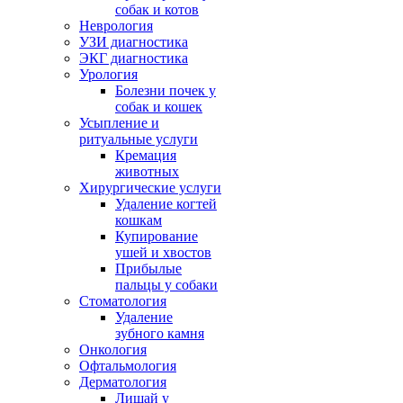
собак и котов
Неврология
УЗИ диагностика
ЭКГ диагностика
Урология
Болезни почек у
собак и кошек
Усыпление и
ритуальные услуги
Кремация
животных
Хирургические услуги
Удаление когтей
кошкам
Купирование
ушей и хвостов
Прибылые
пальцы у собаки
Стоматология
Удаление
зубного камня
Онкология
Офтальмология
Дерматология
Лишай у