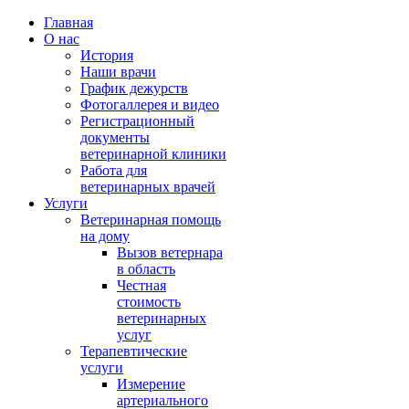
Главная
О нас
История
Наши врачи
График дежурств
Фотогаллерея и видео
Регистрационный
документы
ветеринарной клиники
Работа для
ветеринарных врачей
Услуги
Ветеринарная помощь
на дому
Вызов ветернара
в область
Честная
стоимость
ветеринарных
услуг
Терапевтические
услуги
Измерение
артериального