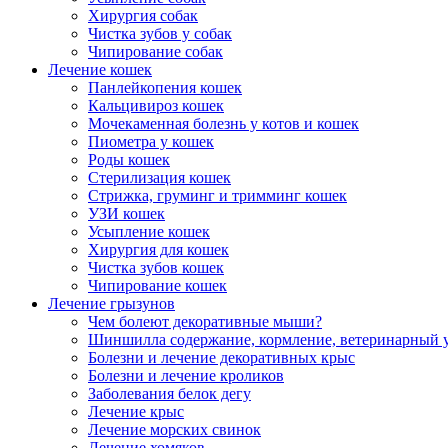
Хирургия собак
Чистка зубов у собак
Чипирование собак
Лечение кошек
Панлейкопения кошек
Кальцивироз кошек
Мочекаменная болезнь у котов и кошек
Пиометра у кошек
Роды кошек
Стерилизация кошек
Стрижка, груминг и тримминг кошек
УЗИ кошек
Усыпление кошек
Хирургия для кошек
Чистка зубов кошек
Чипирование кошек
Лечение грызунов
Чем болеют декоративные мыши?
Шиншилла содержание, кормление, ветеринарный 
Болезни и лечение декоративных крыс
Болезни и лечение кроликов
Заболевания белок дегу
Лечение крыс
Лечение морских свинок
Лечение хомяков