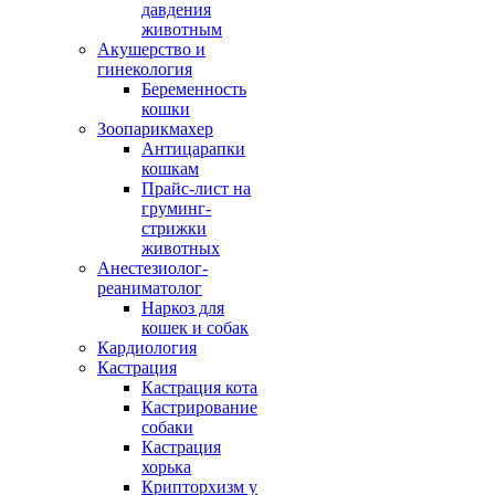
давдения
животным
Акушерство и
гинекология
Беременность
кошки
Зоопарикмахер
Антицарапки
кошкам
Прайс-лист на
груминг-
стрижки
животных
Анестезиолог-
реаниматолог
Наркоз для
кошек и собак
Кардиология
Кастрация
Кастрация кота
Кастрирование
собаки
Кастрация
хорька
Крипторхизм у