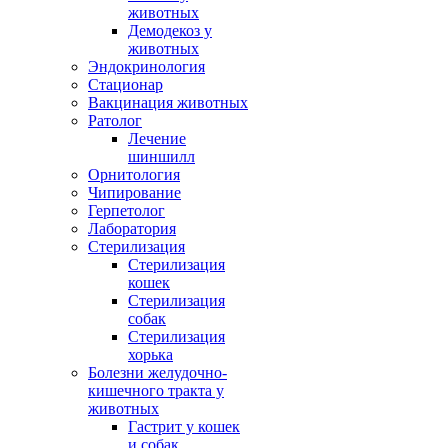
животных
Демодекоз у
животных
Эндокринология
Стационар
Вакцинация животных
Ратолог
Лечение
шиншилл
Орнитология
Чипирование
Герпетолог
Лаборатория
Стерилизация
Стерилизация
кошек
Стерилизация
собак
Стерилизация
хорька
Болезни желудочно-
кишечного тракта у
животных
Гастрит у кошек
и собак