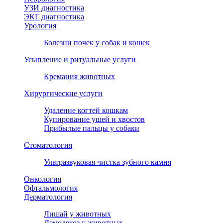
УЗИ диагностика
ЭКГ диагностика
Урология
Болезни почек у собак и кошек
Усыпление и ритуальные услуги
Кремация животных
Хирургические услуги
Удаление когтей кошкам
Купирование ушей и хвостов
Прибылые пальцы у собаки
Стоматология
Ультразвуковая чистка зубного камня
Онкология
Офтальмология
Дерматология
Лишай у животных
Демодекоз у животных