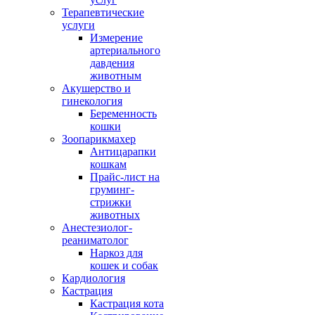
Терапевтические
услуги
Измерение
артериального
давдения
животным
Акушерство и
гинекология
Беременность
кошки
Зоопарикмахер
Антицарапки
кошкам
Прайс-лист на
груминг-
стрижки
животных
Анестезиолог-
реаниматолог
Наркоз для
кошек и собак
Кардиология
Кастрация
Кастрация кота