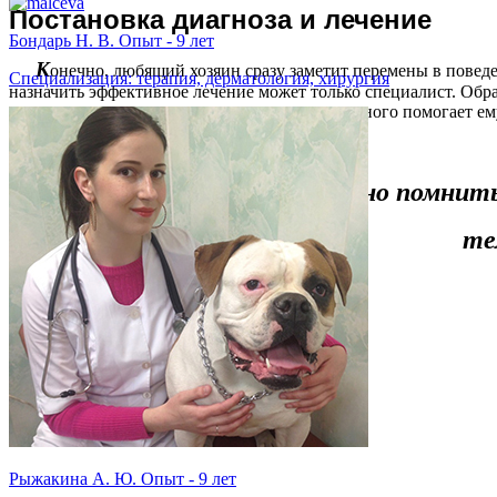
Постановка диагноза и лечение
Бондарь Н. В. Опыт - 9 лет
К
онечно, любящий хозяин сразу заметит перемены в повед
Специализация: терапия, дерматология, хирургия
назначить эффективное лечение может только специалист. Обр
ветеринарную помощь на дом
, хозяин животного помогает ем
Важно помнить,
те
Рыжакина А. Ю. Опыт - 9 лет