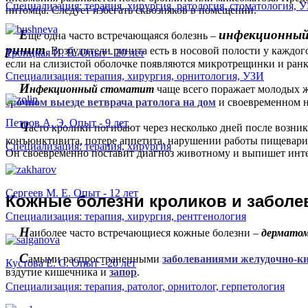
Специализация: терапия, хирургия, ратология, стоматология, 
питомца. Следует избегать сквозняков в помещении.
Е
инфекционны
ще одна часто встречающаяся болезнь –
ринит
. Возбудители ринита есть в носовой полости у каждог
Троицкая И. В. Опыт - 20 лет
если на слизистой оболочке появляются микротрещинки и ран
Специализация: терапия, хирургия, орнитология, УЗИ
И
нфекционный стоматит
чаще всего поражает молодых ж
срочном выезде ветврача ратолога на дом
и своевременном н
Петров А. Э. Опыт - 9 лет
Ч
асто кролики погибают через несколько дней после возн
конъюнктивита, потере аппетита, нарушении работы пищеварит
Специализация: терапия, хирургия
Он своевременно поставит диагноз животному и выпишет инте
Сергеев М. Е. Опыт - 12 лет
Кожные болезни кроликов и заболе
Специализация: терапия, хирургия, рентгенология
Н
аиболее часто встречающиеся кожные болезни –
дерматом
С
амыми распространенными
заболеваниями желудочно-к
Кустова Е. С. Опыт - 20 лет
вздутие кишечника и
запор
.
Специализация: терапия, ратолог, орнитолог, герпетология