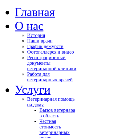
Главная
О нас
История
Наши врачи
График дежурств
Фотогаллерея и видео
Регистрационный
документы
ветеринарной клиники
Работа для
ветеринарных врачей
Услуги
Ветеринарная помощь
на дому
Вызов ветернара
в область
Честная
стоимость
ветеринарных
услуг