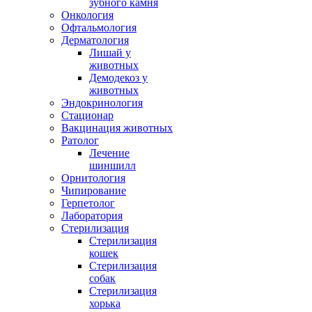
зубного камня
Онкология
Офтальмология
Дерматология
Лишай у
животных
Демодекоз у
животных
Эндокринология
Стационар
Вакцинация животных
Ратолог
Лечение
шиншилл
Орнитология
Чипирование
Герпетолог
Лаборатория
Стерилизация
Стерилизация
кошек
Стерилизация
собак
Стерилизация
хорька