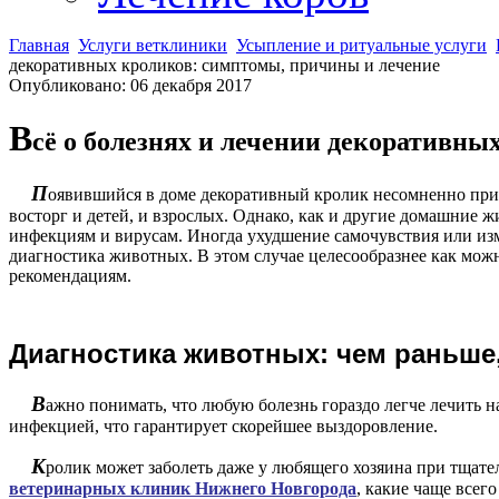
Главная
Услуги ветклиники
Усыпление и ритуальные услуги
декоративных кроликов: симптомы, причины и лечение
Опубликовано: 06 декабря 2017
В
сё о болезнях и лечении декоративны
П
оявившийся в доме декоративный кролик несомненно при
восторг и детей, и взрослых. Однако, как и другие домашние
инфекциям и вирусам. Иногда ухудшение самочувствия или изм
диагностика животных. В этом случае целесообразнее как мож
рекомендациям.
Диагностика животных: чем раньше
В
ажно понимать, что любую болезнь гораздо легче лечить н
инфекцией, что гарантирует скорейшее выздоровление.
К
ролик может заболеть даже у любящего хозяина при тщател
ветеринарных клиник Нижнего Новгорода
, какие чаще всег