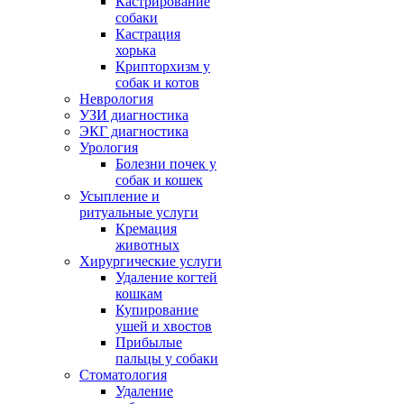
Кастрирование
собаки
Кастрация
хорька
Крипторхизм у
собак и котов
Неврология
УЗИ диагностика
ЭКГ диагностика
Урология
Болезни почек у
собак и кошек
Усыпление и
ритуальные услуги
Кремация
животных
Хирургические услуги
Удаление когтей
кошкам
Купирование
ушей и хвостов
Прибылые
пальцы у собаки
Стоматология
Удаление