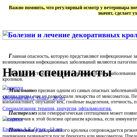
Важно помнить, что регулярный осмотр у ветеринара пом
значит, сделает у
Г
лавная опасность, которую представляют инфекционные заб
возникновения инфекционных заболеваний являются патоген
Наши специалисты
П
ри диагностике у животного инфекционного заболевания с
кроликов.
М
иксоматоз
признан одним из самых опасных заболеваний.
специалисты
еще не разработали лекарства от миксоматоза. П
Мусатова М. А. Опыт - 29 лет
конъюнктивит, опухание век, гнойные выделения, отечность, 
Специализация: терапия, хирургия, офтальмология.
П
астереллез
или геморрагическая септицемия может появи
восприимчив к этой болезни организм кролика, если иммунитет
Еремеева А.Е. Опыт - 12 лет
П
невмония
у декоративного кролика сопровождается резки
пневмония развивается после бронхита или миксоматоза. Пред