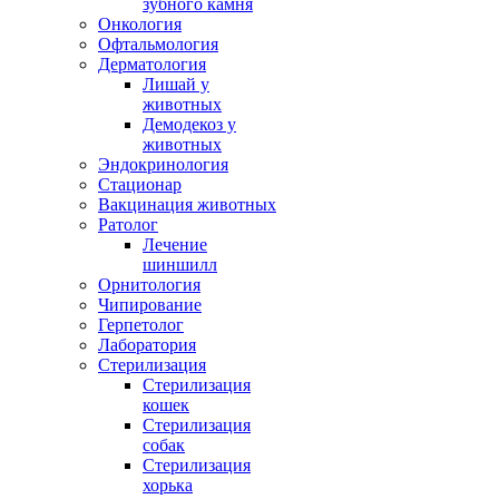
зубного камня
Онкология
Офтальмология
Дерматология
Лишай у
животных
Демодекоз у
животных
Эндокринология
Стационар
Вакцинация животных
Ратолог
Лечение
шиншилл
Орнитология
Чипирование
Герпетолог
Лаборатория
Стерилизация
Стерилизация
кошек
Стерилизация
собак
Стерилизация
хорька