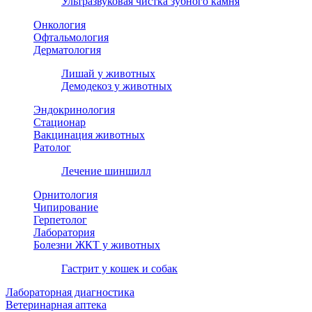
Ультразвуковая чистка зубного камня
Онкология
Офтальмология
Дерматология
Лишай у животных
Демодекоз у животных
Эндокринология
Стационар
Вакцинация животных
Ратолог
Лечение шиншилл
Орнитология
Чипирование
Герпетолог
Лаборатория
Болезни ЖКТ у животных
Гастрит у кошек и собак
Лабораторная диагностика
Ветеринарная аптека