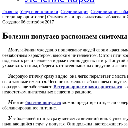
Главная
Услуги ветклиники
Стерилизация
Стерилизация соб
ветеринар орнитолог | Стимптомы и профилактика заболеван
Создано: 06 сентября 2017
Б
олезни попугаев распознаем симтомы
П
опугайчики уже давно привлекают людей своим красивым
беззаботным характером, высоким интеллектом. С этой птичкой
подражать речи человека и даже пению других птиц. Попугай л
ухаживать за ним, оберегать от всевозможных недугов и лечит
З
доровую птичку сразу видно: она легко перелетает с места 
если таковые имеются. Чего не скажешь о заболевшем попугае.
гораздо чаще заболевают.
Ветеринарные врачи орнитологи
го
недостатком питательных веществ в рационе.
М
ногие
болезни попугаев
можно предотвратить, если соде
сбалансированное питание.
У
заболевшей птицы сразу меняется внешний вид. Существ
начинающийся недуг у попугая. Они должны настораживать за