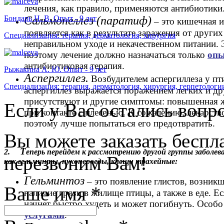
лечения, как правило, применяются антибиотики
Сальмонеллез
(паратиф)
Бондарь Н. В. Опыт - 9 лет
– это кишечная и
появляется как в результате заражения от други
Специализация: терапия, дерматология, хирургия
неправильном уходе и некачественном питании. 
поэтому лечение должно назначаться только
опы
антибиотиковая терапия.
Рыжакина А. Ю. Опыт - 9 лет
Аспергиллез.
Возбудителем аспергиллеза у пт
Специализация: терапия, дерматология, хирургия, герпетологи
аспергиллез выражается поражением легких и др
присутствуют и другие симптомы: повышенная ж
Если у Вас остались вопр
при контакте с плесенью. К сожалению, лекарство
поэтому лучше попытаться его предотвратить.
Вы можете заказать бесп
Т
2.
еперь перейдем к рассмотрению другой группы заболе
перезвоним Вам!
как гельминты, пухопероеды, клещи трахейные:
Гельминтоз
– это появление глистов, возник
Ваше имя
*
наличие грязи в жилище птицы, а также в еде. 
начнет быстро худеть и может погибнуть. Особо
услугами
.