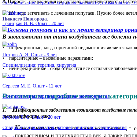
Н
8.
аросты, покраснения на суставах свидетельствуют о бакте
Специализация: терапия, хирургия, ратология, стоматология, 
Н
е надо затягивать с лечением попугаев. Нужно более детал
Нижнего Новгорода
.
Троицкая И. В. Опыт - 20 лет
В зависимости от типа возбудителя все болезни 
• инфекционные, когда причиной недомогания является какая
Петров А. Э. Опыт - 9 лет
• паразитарные – вызванные паразитами;
Специализация: терапия, хирургия
• неинфекционные - сюда относятся все остальные заболевани
Сергеев М. Е. Опыт - 12 лет
Рассмотрим подробнее каждую категор
Специализация: терапия, хирургия, рентгенология
И
1.
нфекционные заболевания возникают вследствие попа
такие инфекции, как:
Кустова Е. С. Опыт - 20 лет
Конъюктивит
Специализация: терапия, ратолог, орнитолог, герпетология
– воспаление конъюктивы, т. е
покраснением и припухлостью век, а также скопл