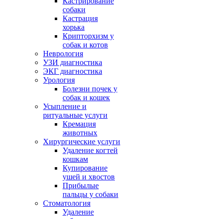
Кастрирование
собаки
Кастрация
хорька
Крипторхизм у
собак и котов
Неврология
УЗИ диагностика
ЭКГ диагностика
Урология
Болезни почек у
собак и кошек
Усыпление и
ритуальные услуги
Кремация
животных
Хирургические услуги
Удаление когтей
кошкам
Купирование
ушей и хвостов
Прибылые
пальцы у собаки
Стоматология
Удаление