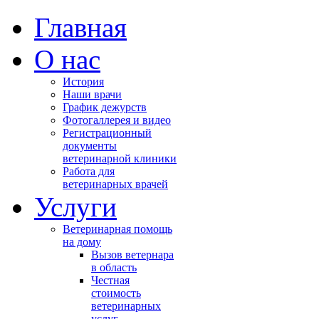
Главная
О нас
История
Наши врачи
График дежурств
Фотогаллерея и видео
Регистрационный
документы
ветеринарной клиники
Работа для
ветеринарных врачей
Услуги
Ветеринарная помощь
на дому
Вызов ветернара
в область
Честная
стоимость
ветеринарных
услуг