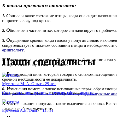
К таким признакам относятся:
С
1.
онное и вялое состояние птицы, когда она сидит нахохливш
и прячет голову под крыло.
О
2.
бильное и частое питье, которое сигнализирует о проблем
О
3.
пущенные крылья, когда голова у попугая сильно наклонен
свидетельствует о тяжелом состоянии птицы и необходимости
орнитологу
.
Наши специалисты
Н
4.
ахождение на дне клетки. Это говорит об отсутствии сил у
находиться на полу в своем жилище.
В
5.
ыпирающий киль, который говорит о сильном истощении 
срочной необходимости ее докармливать.
Мусатова М. А. Опыт - 29 лет
И
6.
зменения помета, а также испачканные перья, обрамляющие
Специализация: терапия, хирургия, офтальмология.
бактериальной инфекции. Необходимо будет
сдать нужные ан
Ч
7.
астое чихание попугая, а также выделения из клюва. Все 
также о слабом иммунитете.
Еремеева А.Е. Опыт - 12 лет