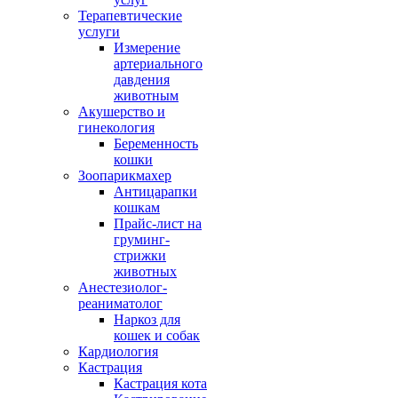
Терапевтические
услуги
Измерение
артериального
давдения
животным
Акушерство и
гинекология
Беременность
кошки
Зоопарикмахер
Антицарапки
кошкам
Прайс-лист на
груминг-
стрижки
животных
Анестезиолог-
реаниматолог
Наркоз для
кошек и собак
Кардиология
Кастрация
Кастрация кота