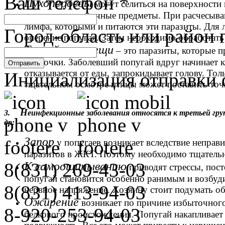
Ваш телефон
*
Пухопероеды
могут селиться на поверхности 
через еду и различные предметы. При расчесыва
лимфа, которыми и питаются эти паразиты. Для
Город-область или район 
оперение попугая. Затем необходимо обработать 
Трахейные клещи
– это паразиты, которые п
оболочки. Заболевший попугай вдруг начинает к
Отправить
отказывается от еды, запрокидывает голову. То
Инициализация отправки 
тщательном осмотре птицы может поставить точн
Н
3.
еинфекционные заболевания относятся к третьей груп
др:
Запор
у попугаев возникает вследствие неправ
паразитов в ЖКТ. Поэтому необходимо тщательн
8(831)
269-43-03
К самоощипыванию
приводят стрессы, пост
попугай становится особенно ранимым и возбуд
8(831)
413-94-03
нервное напряжение. Хозяину стоит подумать о
Ожирение
возникает по причине избыточного
8-920-253-94-03
белкового происхождения. Попугай накапливает 