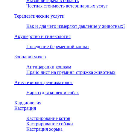
Вызов ветврача в область
Честная стоимость ветеринарных услуг
Терапевтические услуги
Как и для чего измеряют давление у животных?
Акушерство и гинекология
Поведение беременной кошки
Зоопарикмахер
Антицарапки кошкам
Прайс-лист на груминг-стрижка животных
Анестезиолог-реаниматолог
Наркоз для кошек и собак
Кардиология
Кастрация
Кастрирование котов
Кастрирование собаки
Кастрация хорька