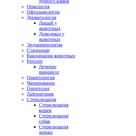
зубного камня
Онкология
Офтальмология
Дерматология
Лишай у
животных
Демодекоз у
животных
Эндокринология
Стационар
Вакцинация животных
Ратолог
Лечение
шиншилл
Орнитология
Чипирование
Герпетолог
Лаборатория
Стерилизация
Стерилизация
кошек
Стерилизация
собак
Стерилизация
хорька