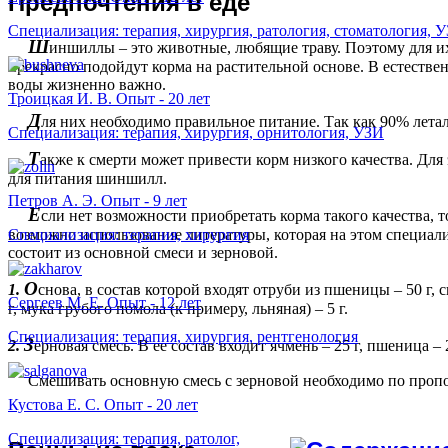
П
редпочтения в еде
Специализация: терапия, хирургия, ратология, стоматология, 
Ш
иншиллы – это животные, любящие траву. Поэтому для и
прекрасно подойдут корма на растительной основе. В естестве
воды жизненно важно.
Троицкая И. В. Опыт - 20 лет
Д
ля них необходимо правильное питание. Так как 90% летал
Специализация: терапия, хирургия, орнитология, УЗИ
Т
акже к смерти может привести корм низкого качества. Для
для питания шиншилл.
Петров А. Э. Опыт - 9 лет
Е
сли нет возможности приобретать корма такого качества, 
возможно использование литературы, которая на этом специали
Специализация: терапия, хирургия
состоит из основной смеси и зерновой.
О
1.
снова, в состав которой входят отруби из пшеницы – 50 г, 
Сергеев М. Е. Опыт - 12 лет
г, мука грубого помола (к примеру, льняная) – 5 г.
Специализация: терапия, хирургия, рентгенология
З
2.
ерновая смесь. В ее состав входит ячмень – 25 г, пшеница – 2
Смешивать основную смесь с зерновой необходимо по пропо
Кустова Е. С. Опыт - 20 лет
Специализация: терапия, ратолог,