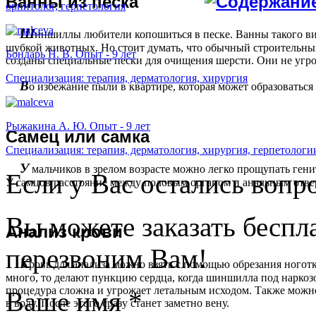
Ванны из песка
орнитолог, герпетология
Ш
иншиллы любители копошиться в песке. Ванны такого вид
шубкой животных. Но стоит думать, что обычный строительны
Бондарь Н. В. Опыт - 9 лет
созданы специальные пески для очищения шерсти. Они не угр
Специализация: терапия, дерматология, хирургия
В
о избежание пыли в квартире, которая может образоваться 
Рыжакина А. Ю. Опыт - 9 лет
Самец или самка
Специализация: терапия, дерматология, хирургия, герпетологи
У
мальчиков в зрелом возрасте можно легко прощупать гени
Если у Вас остались вопр
У самцов расстояние между половым органом и анальным отвер
Вы можете заказать бесп
Анализ крови
перезвоним Вам!
К
ровь для анализа можно взять с помощью обрезания ноготк
много, то делают пункцию сердца, когда шиншилла под наркозом
процедура сложна и угрожает летальным исходом. Также можно
Ваше имя
*
в воду. После этого сразу станет заметно вену.