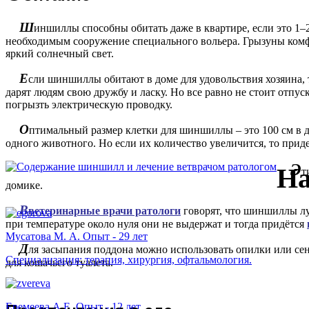
Ш
иншиллы способны обитать даже в квартире, если это 1–
необходимым сооружение специального вольера. Грызуны комфо
яркий солнечный свет.
Е
сли шиншиллы обитают в доме для удовольствия хозяина,
дарят людям свою дружбу и ласку. Но все равно не стоит отпус
погрызть электрическую проводку.
О
птимальный размер клетки для шиншиллы – это 100 см в дл
одного животного. Но если их количество увеличится, то прид
Э
На
т
домике.
В
ветеринарные врачи ратологи
говорят, что шиншиллы луч
при температуре около нуля они не выдержат и тогда придётся
Мусатова М. А. Опыт - 29 лет
Д
ля засыпания поддона можно использовать опилки или сен
Специализация: терапия, хирургия, офтальмология.
для кошачьего туалета.
Еремеева А.Е. Опыт - 12 лет