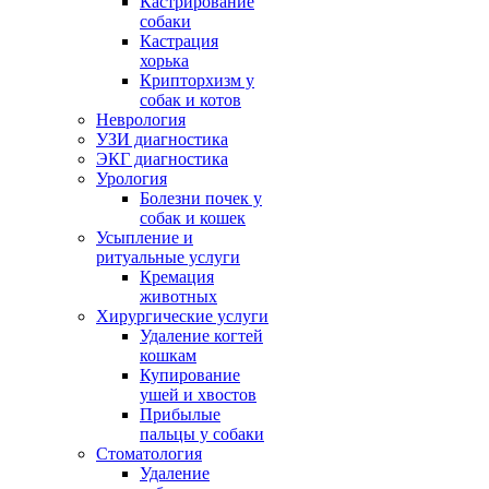
Кастрирование
собаки
Кастрация
хорька
Крипторхизм у
собак и котов
Неврология
УЗИ диагностика
ЭКГ диагностика
Урология
Болезни почек у
собак и кошек
Усыпление и
ритуальные услуги
Кремация
животных
Хирургические услуги
Удаление когтей
кошкам
Купирование
ушей и хвостов
Прибылые
пальцы у собаки
Стоматология
Удаление