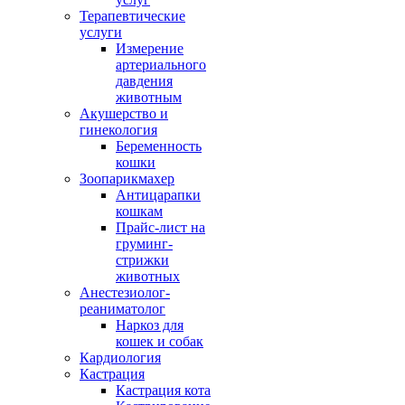
Терапевтические
услуги
Измерение
артериального
давдения
животным
Акушерство и
гинекология
Беременность
кошки
Зоопарикмахер
Антицарапки
кошкам
Прайс-лист на
груминг-
стрижки
животных
Анестезиолог-
реаниматолог
Наркоз для
кошек и собак
Кардиология
Кастрация
Кастрация кота