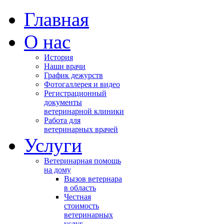
Главная
О нас
История
Наши врачи
График дежурств
Фотогаллерея и видео
Регистрационный
документы
ветеринарной клиники
Работа для
ветеринарных врачей
Услуги
Ветеринарная помощь
на дому
Вызов ветернара
в область
Честная
стоимость
ветеринарных
услуг