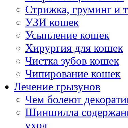
Стрижка, груминг и 
УЗИ кошек
Усыпление кошек
Хирургия для кошек
ности
ия
Чистка зубов кошек
.
еллез,
Чипирование кошек
ы,
коптоз,
Лечение грызунов
Чем болеют декорат
траненные
ания
Шиншилла содержани
в.
неллез
уход
ется