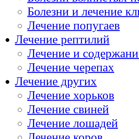
Болезни и лечение к
ся
Лечение попугаев
я
Лечение рептилий
нной.
ми
мами
Лечение и содержани
ся
Лечение черепах
вание
Лечение других
Лечение хорьков
я
Лечение свиней
чика,
Лечение лошадей
тся
Лечение коров
счиком