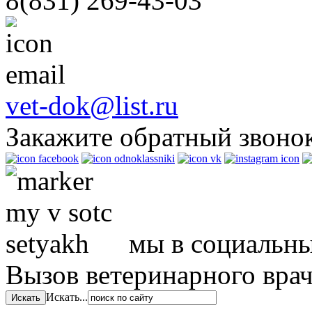
8(831)
269-43-03
м.
ся
дения
vet-dok@list.ru
мы
Закажите обратный звоно
ния,
е
ь,
мы в социальны
ку
ым
твом
Вызов ветеринарного вра
я
Искать...