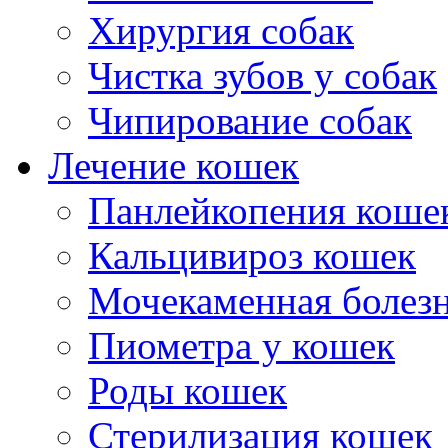
Хирургия собак
тв.
ионные
Чистка зубов у собак
ания
ются
Чипирование собак
вие
ния
Лечение кошек
зм
Панлейкопения коше
телей
ии.
Кальцивироз кошек
ия
Мочекаменная болезн
ть
Пиометра у кошек
ь
Роды кошек
ьно
Стерилизация кошек
ивать