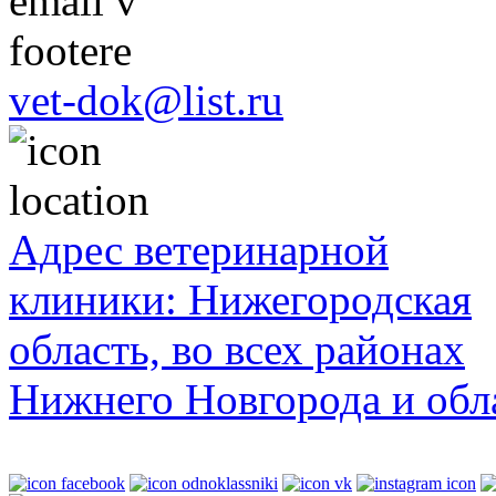
невшими
vet-dok@list.ru
и,
ие
Адрес ветеринарной
ь
клиники: Нижегородская
область, во всех районах
я
,
Нижнего Новгорода и обл
ыванием
шуюся