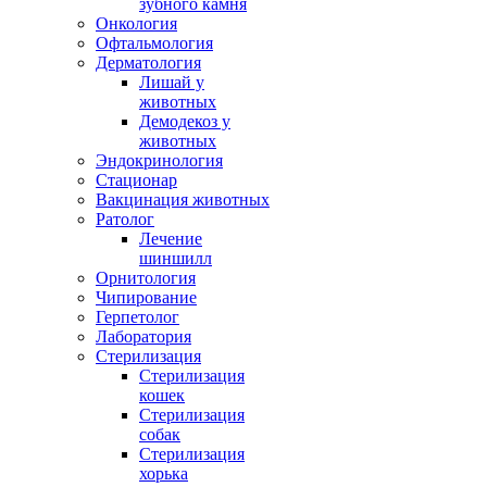
зубного камня
мы,
Онкология
Офтальмология
Дерматология
Лишай у
животных
Демодекоз у
животных
вие
Эндокринология
а,
Стационар
ение
Вакцинация животных
Ратолог
Лечение
шиншилл
движность,
Орнитология
Чипирование
Герпетолог
коиться
Лаборатория
Стерилизация
Стерилизация
кошек
а.
Стерилизация
собак
ны
Стерилизация
ания
хорька