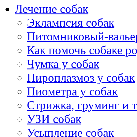
Лечение собак
щаяся
Эклампсия собак
и
Питомниковый-валье
Как помочь собаке р
Чумка у собак
Пироплазмоз у собак
Пиометра у собак
ся
Стрижка, груминг и 
ься
УЗИ собак
Усыпление собак