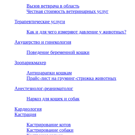
тно
Вызов ветврача в область
Честная стоимость ветеринарных услуг
Терапевтические услуги
т.
Как и для чего измеряют давление у животных?
ь
Акушерство и гинекология
й
Поведение беременной кошки
ых
Зоопарикмахер
Антицарапки кошкам
Прайс-лист на груминг-стрижка животных
ьно
Анестезиолог-реаниматолог
Наркоз для кошек и собак
ть,
Кардиология
Кастрация
ут
Кастрирование котов
Кастрирование собаки