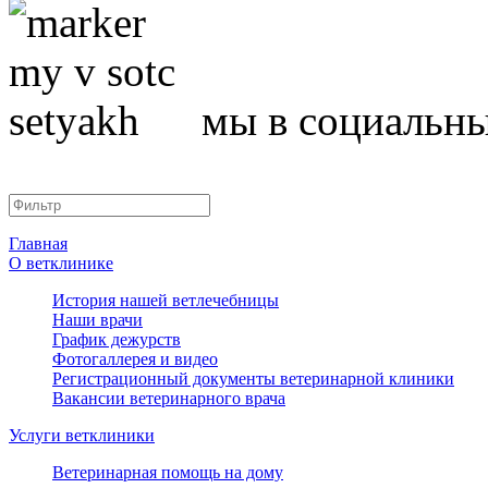
ь.
мы в социальны
исту,
й
т
аты
Главная
.
О ветклинике
и
История нашей ветлечебницы
Наши врачи
График дежурств
вращать
Фотогаллерея и видео
Регистрационный документы ветеринарной клиники
Вакансии ветеринарного врача
Услуги ветклиники
ся
ать,
Ветеринарная помощь на дому