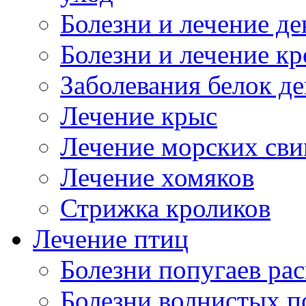
но
Болезни и лечение д
Болезни и лечение к
Заболевания белок де
ать
ю,
Лечение крыс
твия
Лечение морских сви
Лечение хомяков
.
Стрижка кроликов
ает
Лечение птиц
Болезни попугаев ра
ых
овидных
й,
Болезни волнистых п
е