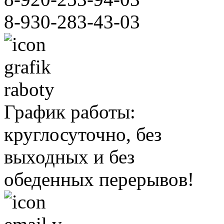
т(3-
8-930-283-43-03
ет
ильном
,
ние
График работы:
круглосуточно, без
выходных и без
обеденных перерывов!
ить
мам:
ние