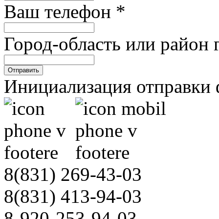
ния
Ваш телефон
*
.
а
Город-область или район 
,
Отправить
ная
Инициализация отправки 
нием
й
ы
х.
8(831)
269-43-03
,
8(831)
413-94-03
8-920-253-94-03
и