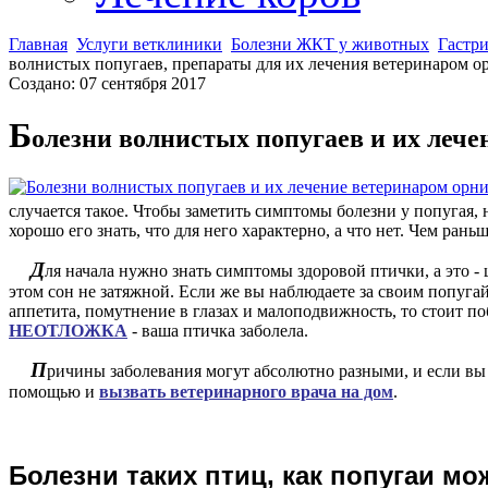
Главная
Услуги ветклиники
Болезни ЖКТ у животных
Гастри
волнистых попугаев, препараты для их лечения ветеринаром 
Создано: 07 сентября 2017
Б
олезни волнистых попугаев и их лече
а!
случается такое. Чтобы заметить симптомы болезни у попугая, 
ды
хорошо его знать, что для него характерно, а что нет. Чем рань
Д
ля начала нужно знать симптомы здоровой птички, а это -
е
этом сон не затяжной. Если же вы наблюдаете за своим попугай
аппетита, помутнение в глазах и малоподвижность, то стоит по
ике,
НЕОТЛОЖКА
- ваша птичка заболела.
ся
П
е
ричины заболевания могут абсолютно разными, и если вы н
ми
помощью и
вызвать ветеринарного врача на дом
.
ых
ов.
Б
олезни таких птиц, как попугаи мо
тся