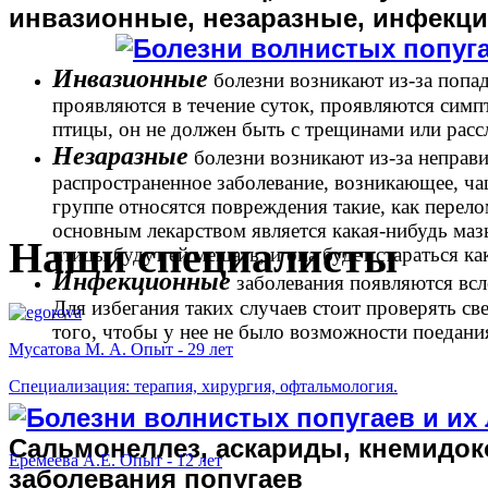
инвазионные, незаразные, инфекц
Инвазионные
болезни возникают из-за попа
проявляются в течение суток, проявляются симп
й
птицы, он не должен быть с трещинами или расс
Незаразные
болезни возникают из-за неправи
й
распространенное заболевание, возникающее, чащ
группе относятся повреждения такие, как перело
основным лекарством является какая-нибудь мазь
Наши специалисты
птицы будут ей мешать, и она будет стараться ка
Инфекционные
заболевания появляются всл
го
Для избегания таких случаев стоит проверять св
того, чтобы у нее не было возможности поедания
Мусатова М. А. Опыт - 29 лет
в,
Специализация: терапия, хирургия, офтальмология.
инфицировать
С
альмонеллез, аскариды, кнемидок
Еремеева А.Е. Опыт - 12 лет
заболевания попугаев