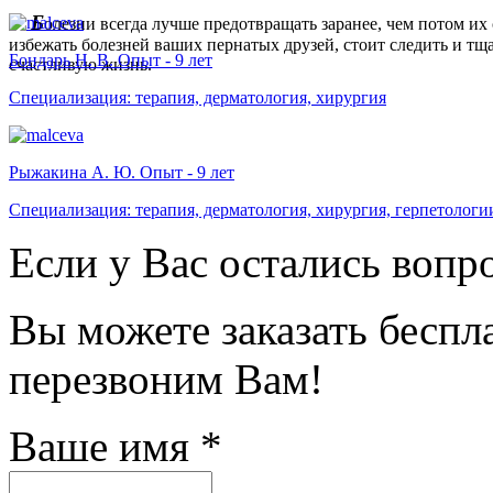
ние
Б
олезни всегда лучше предотвращать заранее, чем потом их 
избежать болезней ваших пернатых друзей, стоит следить и тщ
Бондарь Н. В. Опыт - 9 лет
счастливую жизнь.
ть
Специализация: терапия, дерматология, хирургия
ание
но
Рыжакина А. Ю. Опыт - 9 лет
Специализация: терапия, дерматология, хирургия, герпетологи
ания
Если у Вас остались вопр
ым
ром
денных
Вы можете заказать бесп
евшие
ы
перезвоним Вам!
и
Ваше имя
*
льными
ментами