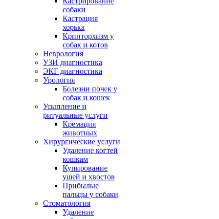
Кастрирование
собаки
Кастрация
ие,
хорька
щие
Крипторхизм у
и,
собак и котов
Неврология
УЗИ диагностика
ЭКГ диагностика
Урология
Болезни почек у
собак и кошек
Усыпление и
ритуальные услуги
Кремация
животных
Хирургические услуги
й.
Удаление когтей
кошкам
Купирование
ушей и хвостов
ете
Прибылые
пальцы у собаки
Стоматология
йчиком
Удаление