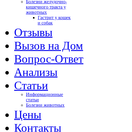
Болезни желудочно-
тно
кишечного тракта у
и,
животных
Гастрит у кошек
и собак
Отзывы
ист
Вызов на Дом
,
Вопрос-Ответ
Анализы
ься
Cтатьи
ару
ю.
Информационные
статьи
и
Болезни животных
Цены
Контакты