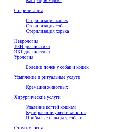
Кастрация хорька
Стерилизация
ивую
Стерилизация кошек
Стерилизация собак
Стерилизация хорька
Неврология
УЗИ диагностика
ЭКГ диагностика
Урология
Болезни почек у собак и кошек
Усыпление и ритуальные услуги
Кремация животных
Хирургические услуги
Удаление когтей кошкам
Купирование ушей и хвостов
Прибылые пальцы у собаки
Стоматология