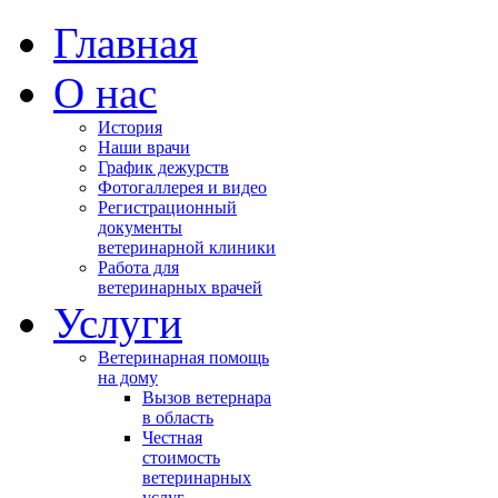
Главная
О нас
История
Наши врачи
График дежурств
Фотогаллерея и видео
Регистрационный
ся
документы
ветеринарной клиники
Работа для
ь
ветеринарных врачей
мы
Услуги
Ветеринарная помощь
,
на дому
Вызов ветернара
чно
в область
Честная
стоимость
ветеринарных
услуг