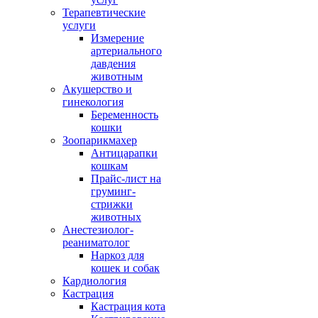
Терапевтические
услуги
рно,
Измерение
артериального
давдения
животным
Акушерство и
гинекология
Беременность
е
кошки
Зоопарикмахер
Антицарапки
кошкам
Прайс-лист на
ратить
груминг-
.
стрижки
животных
Анестезиолог-
реаниматолог
Наркоз для
кошек и собак
мы
Кардиология
ой
Кастрация
Кастрация кота