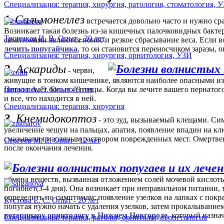
Специализация: терапия, хирургия, ратология, стоматология, 
1.
Сальмонеллез
ся
встречается довольно часто и нужно сра
Возникает такая болезнь из-за кишечных палочковидных бакте
Троицкая И. В. Опыт - 20 лет
симптомами являются понос и резкое сбрасывание веса. Если в
лечить попугайчика
, то он становится переносчиком заразы, о
окоптоз
Специализация: терапия, хирургия, орнитология, УЗИ
2.
Аскариды
- черви,
живущие в тонком кишечнике, являются наиболее опасными из 
емый
попал помёт больной птицы. Когда вы лечите вашего пернатог
Петров А. Э. Опыт - 9 лет
и.
и все, что находится в ней.
мами
Специализация: терапия, хирургия
окоптоза
3.
Кнемидокоптоз
ся
- это зуд, вызываемый клещами. Си
ние
увеличение чешуи на пальцах, апатия, появление впадин на кл
смазывания масляным раствором поврежденных мест. Омертв
Сергеев М. Е. Опыт - 12 лет
после окончания лечения.
обмена веществ, вызванная отложением солей мочевой кислоты 
ние
погибнет(3-4 дня). Она возникает при неправильном питании, т
определить по симптомам: появление узелков на лапках с покр
Кустова Е. С. Опыт - 20 лет
попугая нужно начать с удаления узелков, затем прокалывание
,
ветеринару орнитологу в Нижнем Новгороде
, который назна
Специализация: терапия, ратолог, орнитолог, герпетология