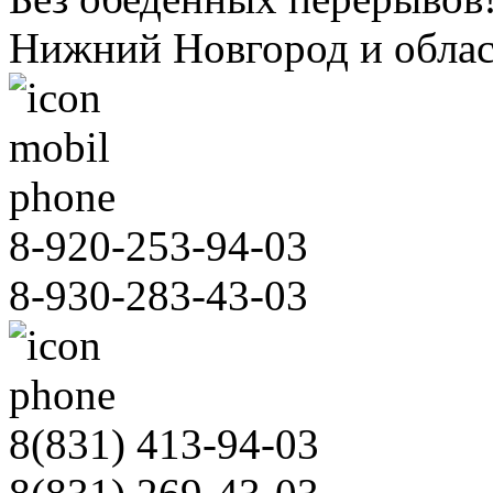
зные
Нижний Новгород и облас
ают
льного
8-920-253-94-03
иноз
8-930-283-43-03
траненное
ание,
ающее,
8(831)
413-94-03
разным