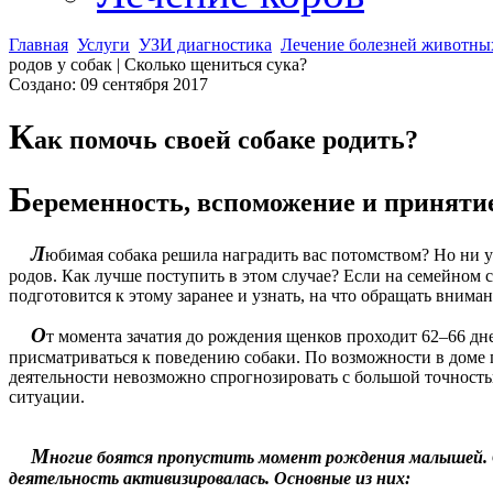
Главная
Услуги
УЗИ диагностика
Лечение болезней животны
родов у собак | Сколько щениться сука?
Создано: 09 сентября 2017
К
ак помочь своей собаке родить?
Б
еременность, вспоможение и принятие
Л
юбимая собака решила наградить вас потомством? Но ни у
родов. Как лучше поступить в этом случае? Если на семейном
подготовится к этому заранее и узнать, на что обращать внима
О
т момента зачатия до рождения щенков проходит 62–66 дн
присматриваться к поведению собаки. По возможности в доме п
деятельности невозможно спрогнозировать с большой точностью
ситуации.
М
ногие боятся пропустить момент рождения малышей. 
деятельность активизировалась. Основные из них: