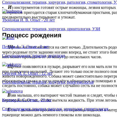
Специализация: терапия, хирургия, ратология, стоматология, 
И
•
з инструментов готовят острые ножницы, лезвия которых
материалов пригодится старая хлопчатобумажная простыня, раз
предварительно выстирывают и утюжат.
Троицкая И. В. Опыт - 20 лет
Специализация: терапия, хирургия, орнитология, УЗИ
П
роцесс рождения
Щ
Петров А. Э. Опыт - 9 лет
енки часто появляются на свет ночью. Длительность родов
через родовые пути задними ногами вперед, не стоит этого боя
Специализация: терапия, хирургия
них может проходить от 30 минут до нескольких часов.
Щ
енки появляются в пузыре, разрывает его или мать или то
при появлении малышей. Делают это только после полного поя
Сергеев М. Е. Опыт - 12 лет
живота новорожденного. Собака может самостоятельно перегры
образоваться грыжа и тогда придётся обращаться за помощью в
Специализация: терапия, хирургия, рентгенология
следить постоянно, собака может случайно сесть на не полнос
В
зяв малыша, его вытирают чистой тканью и следят, чтобы о
Кустова Е. С. Опыт - 20 лет
переворачивают так, чтобы вытекла жидкость. При этом легон
Специализация: терапия, ратолог, орнитолог, герпетология
Е
сли с дыханием проблем нет, то первенца подносят к мат
роженице можно дать немного глюкозы или шоколада.