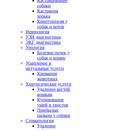
Кастрирование
собаки
Кастрация
хорька
Крипторхизм у
собак и котов
Неврология
УЗИ диагностика
ЭКГ диагностика
Урология
Болезни почек у
собак и кошек
Усыпление и
ритуальные услуги
Кремация
животных
Хирургические услуги
Удаление когтей
кошкам
Купирование
ушей и хвостов
Прибылые
пальцы у собаки
Стоматология
Удаление