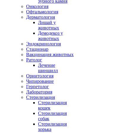
зубного камня
Онкология
Офтальмология
Дерматология
Лишай у
животных
Демодекоз у
животных
Эндокринология
Стационар
Вакцинация животных
Ратолог
Лечение
шиншилл
Орнитология
Чипирование
Герпетолог
Лаборатория
Стерилизация
Стерилизация
кошек
Стерилизация
собак
Стерилизация
хорька