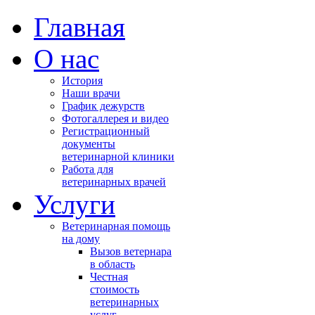
Главная
О нас
История
Наши врачи
График дежурств
Фотогаллерея и видео
Регистрационный
документы
ветеринарной клиники
Работа для
ветеринарных врачей
Услуги
Ветеринарная помощь
на дому
Вызов ветернара
в область
Честная
стоимость
ветеринарных
услуг