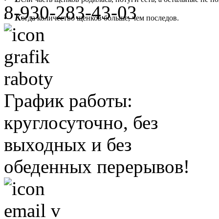
8-930-283-43-03
К
•
огда количество щенков больше, чем последов.
График работы:
круглосуточно, без
выходных и без
обеденных перерывов!