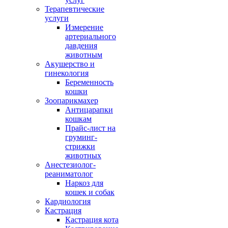
Терапевтические
услуги
Измерение
артериального
давдения
животным
Акушерство и
гинекология
Беременность
кошки
Зоопарикмахер
Антицарапки
кошкам
Прайс-лист на
груминг-
стрижки
животных
Анестезиолог-
реаниматолог
Наркоз для
кошек и собак
Кардиология
Кастрация
Кастрация кота