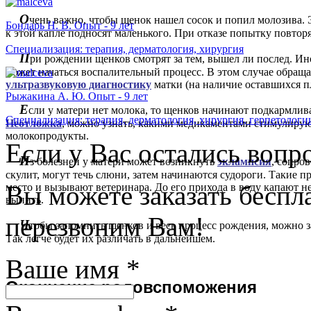
О
чень важно, чтобы щенок нашел сосок и попил молозива. 
Бондарь Н. В. Опыт - 9 лет
к этой капле подносят маленького. При отказе попытку повторя
Специализация: терапия, дерматология, хирургия
П
ри рождении щенков смотрят за тем, вышел ли послед. Ин
может начаться воспалительный процесс. В этом случае обращ
ультразвуковую диагностику
матки (на наличие оставшихся п
Рыжакина А. Ю. Опыт - 9 лет
Е
сли у матери нет молока, то щенков начинают подкармлив
Специализация: терапия, дерматология, хирургия, герпетологи
Неотложка
, можно узнать, какими медикаментами стимулиру
молокопродукты.
Если у Вас остались вопр
И
з болезней у матери может возникнуть
эклампсия
, сопро
скулит, могут течь слюни, затем начинаются судороги. Такие п
Вы можете заказать бесп
место и вызывают ветеринара. До его прихода в воду капают не
выпить.
перезвоним Вам!
Ч
тобы запомнить щенков и весь процесс рождения, можно з
Так легче будет их различать в дальнейшем.
Ваше имя
*
О
кончание родовспоможения