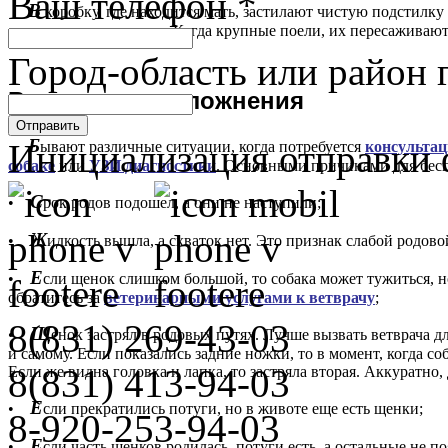
Ваш телефон
*
В
коробку, где находится мать, застилают чистую подстилку
оставались голодными. Когда крупные поели, их пересаживают
Город-область или район 
В
озможные осложнения
Отправить
Б
Инициализация отправки 
ывают различные ситуации, когда потребуется
консультац
собаке
или
УЗИ диагностики
. Основными причинами для бесп
С
•
рок родов подошел, а они не наступили;
Ж
•
идкость вышла, а схваток нет. Это признак слабой родово
Е
•
сли щенок слишком большой, то собака может тужиться, н
обратитесь за
ветеринарными услугами к ветврачу
;
8(831)
269-43-03
Щ
•
енок застрял в родовых путях. Лучше вызвать ветврача 
и самому. Если показались задние ножки, то в момент, когда с
8(831)
413-94-03
Если же видна головка и лапка, то застряла вторая. Аккуратн
Е
•
сли прекратились потуги, но в животе еще есть щенки;
8-920-253-94-03
Е
•
сли часть щенков родилась, потуги есть, а остальные не п