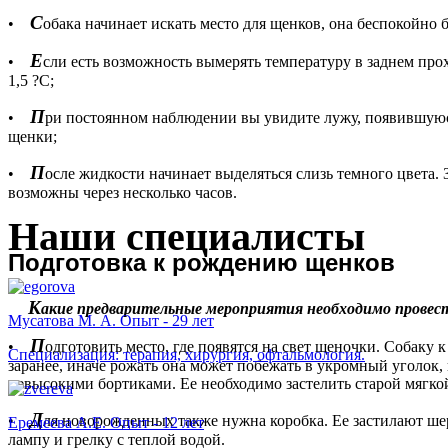
С
•
обака начинает искать место для щенков, она беспокойно 
Е
•
сли есть возможность вымерять температуру в заднем про
1,5 ?С;
П
•
ри постоянном наблюдении вы увидите лужу, появившуюся 
щенки;
П
•
осле жидкости начинает выделяться слизь темного цвета.
возможны через несколько часов.
Наши специалисты
П
одготовка к рождению щенков
К
акие предварительные мероприятия необходимо провест
Мусатова М. А. Опыт - 29 лет
П
•
одготовить место, где появятся на свет щеночки. Собаку 
Специализация: терапия, хирургия, офтальмология.
заранее, иначе рожать она может побежать в укромный уголок,
невысокими бортиками. Ее необходимо застелить старой мягко
Д
•
ля новорожденных также нужна коробка. Ее застилают ше
Еремеева А.Е. Опыт - 12 лет
лампу и грелку с теплой водой.