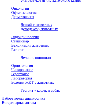
Ультразвуковая чистка зубного камня
Онкология
Офтальмология
Дерматология
Лишай у животных
Демодекоз у животных
Эндокринология
Стационар
Вакцинация животных
Ратолог
Лечение шиншилл
Орнитология
Чипирование
Герпетолог
Лаборатория
Болезни ЖКТ у животных
Гастрит у кошек и собак
Лабораторная диагностика
Ветеринарная аптека