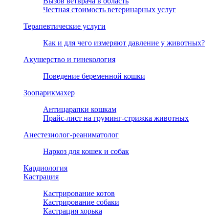
Вызов ветврача в область
Честная стоимость ветеринарных услуг
Терапевтические услуги
Как и для чего измеряют давление у животных?
Акушерство и гинекология
Поведение беременной кошки
Зоопарикмахер
Антицарапки кошкам
Прайс-лист на груминг-стрижка животных
Анестезиолог-реаниматолог
Наркоз для кошек и собак
Кардиология
Кастрация
Кастрирование котов
Кастрирование собаки
Кастрация хорька