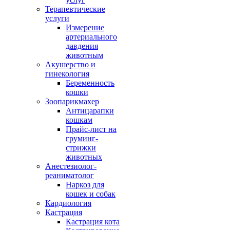
Терапевтические
услуги
Измерение
артериального
давдения
животным
Акушерство и
гинекология
Беременность
кошки
Зоопарикмахер
Антицарапки
кошкам
Прайс-лист на
груминг-
стрижки
животных
Анестезиолог-
реаниматолог
Наркоз для
кошек и собак
Кардиология
Кастрация
Кастрация кота