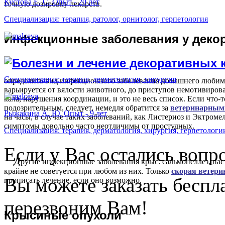
Кустова Е. С. Опыт - 20 лет
точную дозировку лекарств.
Специализация: терапия, ратолог, орнитолог, герпетология
И
нфекционные заболевания у деко
Специализация: терапия, дерматология, хирургия
определить вид инфекционного заболевания домашнего любимц
варьируется от вялости животного, до приступов немотивиров
кала, нарушения координации, и это не весь список. Если что-
подозрительным, следует, немедля обратится за
ветеринарным
Рыжакина А. Ю. Опыт - 9 лет
на часы, в случае таких заболеваний, как Листериоз и Эктром
симптомы довольно часто неотличимы от простудных.
Специализация: терапия, дерматология, хирургия, герпетологи
Если у Вас остались вопр
Д
ругие инфекционные заболевания крыс: сальмонеллез, пас
крайне не советуется при любом из них. Только
скорая ветер
Вы можете заказать бесп
прописать лечение, если оно возможно.
перезвоним Вам!
К
рысиные опухоли