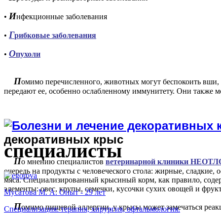
И
•
нфекционные заболевания
Г
•
рибковые заболевания
О
•
пухоли
П
омимо перечисленного, животных могут беспокоить вши, б
передают ее, особенно ослабленному иммунитету. Они также мо
декоративных крыс
специалисты
П
о мнению специалистов
ветеринарной клиники НЕО
очередь на продукты с человеческого стола: жирные, сладкие, 
мяса. Специализированный крысиный корм, как правило, соде
элементы: овес, крупы, семечки, кусочки сухих овощей и фрукто
Мусатова М. А. Опыт - 29 лет
П
омимо пищевой аллергии, у крысы может замечаться реак
Специализация: терапия, хирургия, офтальмология.