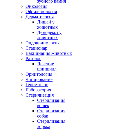
зубного камня
Онкология
Офтальмология
Дерматология
Лишай у
животных
Демодекоз у
животных
Эндокринология
Стационар
Вакцинация животных
Ратолог
Лечение
шиншилл
Орнитология
Чипирование
Герпетолог
Лаборатория
Стерилизация
Стерилизация
кошек
Стерилизация
собак
Стерилизация
хорька