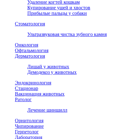
Удаление когтей кошкам
Купирование ушей и хвостов
Прибылые пальцы у собаки
Стоматология
Ультразвуковая чистка зубного камня
Онкология
Офтальмология
Дерматология
Лишай у животных
Демодекоз у животных
Эндокринология
Стационар
Вакцинация животных
Ратолог
Лечение шиншилл
Орнитология
Чипирование
Герпетолог
Лаборатория