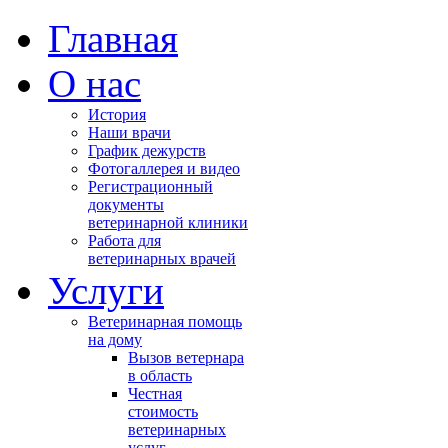
Главная
О нас
История
Наши врачи
График дежурств
Фотогаллерея и видео
Регистрационный
документы
ветеринарной клиники
Работа для
ветеринарных врачей
Услуги
Ветеринарная помощь
на дому
Вызов ветернара
в область
Честная
стоимость
ветеринарных
услуг