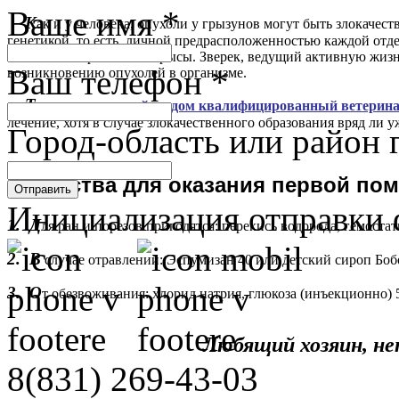
Ваше имя
*
К
ак и у человека, опухоли у грызунов могут быть злокаче
генетикой, то есть, личной предрасположенностью каждой отде
питание и образ жизни крысы. Зверек, ведущий активную жиз
Ваш телефон
*
возникновению опухолей в организме.
Т
олько
вызванный на дом квалифицированный ветерина
лечение, хотя в случае злокачественного образования вряд ли
Город-область или район 
Л
екарства для оказания первой по
Отправить
Инициализация отправки 
1. Д
ля ран и порезов пригодятся: перекись водорода, гемостат
2. В
случае отравлений: Эспумизан 40 или детский сироп Боб
3. О
т обезвоживания: хлорид натрия, глюкоза (инъекционно) 
Любящий хозяин, не
8(831)
269-43-03