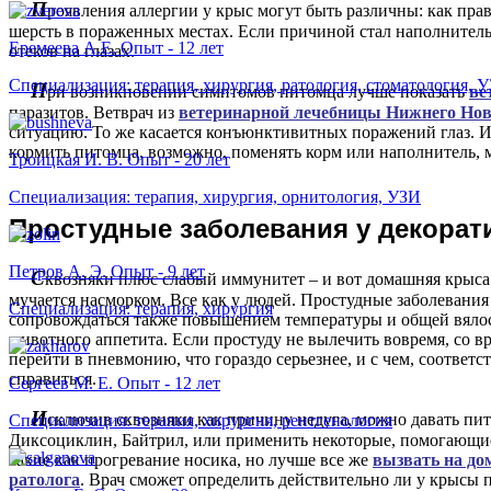
П
роявления аллергии у крыс могут быть различны: как пра
шерсть в пораженных местах. Если причиной стал наполнитель,
Еремеева А.Е. Опыт - 12 лет
отеков на глазах.
Специализация: терапия, хирургия, ратология, стоматология, 
П
ри возникновении симптомов питомца лучше показать
ве
паразитов. Ветврач из
ветеринарной лечебницы Нижнего Нов
ситуацию. То же касается конъюнктивитных поражений глаз. И
кормить питомца, возможно, поменять корм или наполнитель, 
Троицкая И. В. Опыт - 20 лет
Специализация: терапия, хирургия, орнитология, УЗИ
П
ростудные заболевания у декора
Петров А. Э. Опыт - 9 лет
С
квозняки плюс слабый иммунитет – и вот домашняя крыса
мучается насморком. Все как у людей. Простудные заболевания
Специализация: терапия, хирургия
сопровождаться также повышением температуры и общей вяло
животного аппетита. Если простуду не вылечить вовремя, со в
перейти в пневмонию, что гораздо серьезнее, и с чем, соответс
справиться.
Сергеев М. Е. Опыт - 12 лет
И
сключив сквозняки как причину недуга, можно давать пи
Специализация: терапия, хирургия, рентгенология
Диксоциклин, Байтрил, или применить некоторые, помогающие
такие как прогревание носика, но лучше все же
вызвать на до
ратолога
. Врач сможет определить действительно ли у крысы п