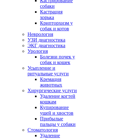
Кастрирование
собаки
Кастрация
хорька
Крипторхизм у
собак и котов
Неврология
УЗИ диагностика
ЭКГ диагностика
Урология
Болезни почек у
собак и кошек
Усыпление и
ритуальные услуги
Кремация
животных
Хирургические услуги
Удаление когтей
кошкам
Купирование
ушей и хвостов
Прибылые
пальцы у собаки
Стоматология
Удаление