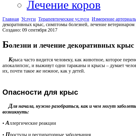
Лечение коров
Главная
Услуги
Терапевтические услуги
Измерение артериал
декоративных крыс, симптомы болезней, лечение ветеринаром
Создано: 09 сентября 2017
Б
олезни и лечение декоративных крыс
К
рыса часто видится человеку, как животное, которое пере
апокалипсис, и выживут одни тараканы и крысы – думает чело
их, почти такое же нежное, как у детей.
О
пасности для крыс
Д
ля начала, нужно разобраться, как и чем могут заболе
возникнуть:
А
•
ллергические реакции
П
•
ростуды и респираторные заболевания