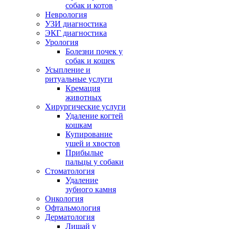
собак и котов
Неврология
УЗИ диагностика
ЭКГ диагностика
Урология
Болезни почек у
собак и кошек
Усыпление и
ритуальные услуги
Кремация
животных
Хирургические услуги
Удаление когтей
кошкам
Купирование
ушей и хвостов
Прибылые
пальцы у собаки
Стоматология
Удаление
зубного камня
Онкология
Офтальмология
Дерматология
Лишай у