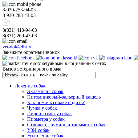
8-920-253-94-03
8-930-283-43-03
8(831)
413-94-03
8(831)
269-43-03
vet-dok@list.ru
Закажите обратный звонок
мы в социальных сетях
Вызов ветеринарного врача
Искать...
Лечение собак
Эклампсия собак
Питомниковый-вальерный кашель
Как помочь собаке родить?
Чумка у собак
Пироплазмоз у собак
Пиометра у собак
Стрижка, груминг и тримминг собак
УЗИ собак
Усыпление собак