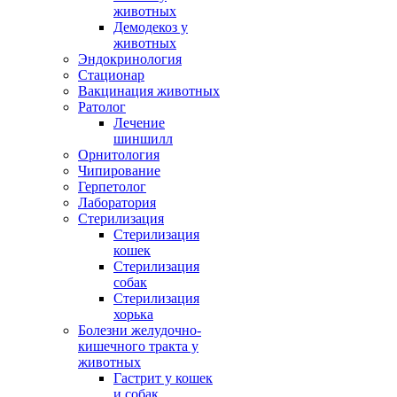
животных
Демодекоз у
животных
Эндокринология
Стационар
Вакцинация животных
Ратолог
Лечение
шиншилл
Орнитология
Чипирование
Герпетолог
Лаборатория
Стерилизация
Стерилизация
кошек
Стерилизация
собак
Стерилизация
хорька
Болезни желудочно-
кишечного тракта у
животных
Гастрит у кошек
и собак