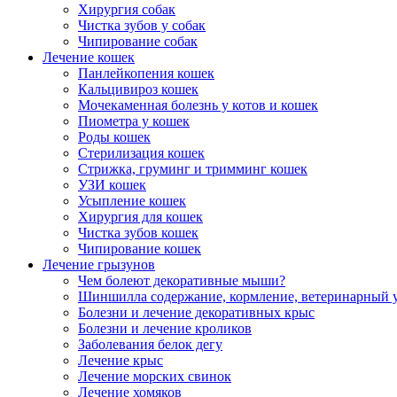
Хирургия собак
Чистка зубов у собак
Чипирование собак
Лечение кошек
Панлейкопения кошек
Кальцивироз кошек
Мочекаменная болезнь у котов и кошек
Пиометра у кошек
Роды кошек
Стерилизация кошек
Стрижка, груминг и тримминг кошек
УЗИ кошек
Усыпление кошек
Хирургия для кошек
Чистка зубов кошек
Чипирование кошек
Лечение грызунов
Чем болеют декоративные мыши?
Шиншилла содержание, кормление, ветеринарный 
Болезни и лечение декоративных крыс
Болезни и лечение кроликов
Заболевания белок дегу
Лечение крыс
Лечение морских свинок
Лечение хомяков