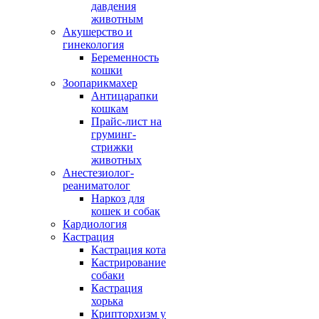
давдения
животным
Акушерство и
гинекология
Беременность
кошки
Зоопарикмахер
Антицарапки
кошкам
Прайс-лист на
груминг-
стрижки
животных
Анестезиолог-
реаниматолог
Наркоз для
кошек и собак
Кардиология
Кастрация
Кастрация кота
Кастрирование
собаки
Кастрация
хорька
Крипторхизм у