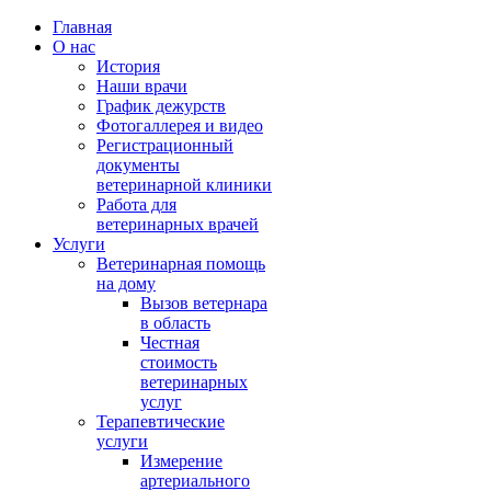
Главная
О нас
История
Наши врачи
График дежурств
Фотогаллерея и видео
Регистрационный
документы
ветеринарной клиники
Работа для
ветеринарных врачей
Услуги
Ветеринарная помощь
на дому
Вызов ветернара
в область
Честная
стоимость
ветеринарных
услуг
Терапевтические
услуги
Измерение
артериального