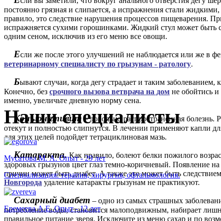
сли вы заметили, что вокруг анального отверстия дегу шер
постоянно грязная и слипается, а испражнения стали жидкими,
правило, это следствие нарушения процессов пищеварения. 
испражняется сухими горошинками. Жидкий стул может быть с
одним сеном, исключив из его меню все овощи.
Е
сли же после этого улучшений не наблюдается или же в фе
ветеринарному специалисту по грызунам - ратологу
.
Б
ывают случаи, когда дегу страдает и таким заболеванием, 
Конечно, без
срочного вызова ветврача на дом
не обойтись и 
именно, увеличьте дневную норму сена.
Наши специалисты
Конъюнктивит
– довольно распространенная болезнь. 
отекут и полностью слипнутся. В лечении применяют капли для
для этих целей подойдет тетрациклиновая мазь.
Катаракта.
Как правило, болеют белки пожилого возрас
Мусатова М. А. Опыт - 29 лет
здоровых грызунов цвет глаз темно-коричневый. Появление на 
причин может быть диабет. А также это может быть следствие
Специализация: терапия, хирургия, офтальмология.
Новгорода
удаление катаракты грызунам не практикуют.
Сахарный диабет
– одно из самых страшных заболевани
Еремеева А.Е. Опыт - 12 лет
потребление воды, становится малоподвижным, набирает лишни
правильное питание зверя. Исключите из меню сахар и по возм