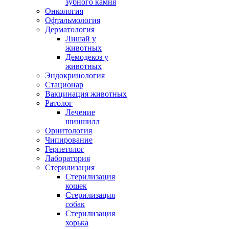
зубного камня
Онкология
Офтальмология
Дерматология
Лишай у
животных
Демодекоз у
животных
Эндокринология
Стационар
Вакцинация животных
Ратолог
Лечение
шиншилл
Орнитология
Чипирование
Герпетолог
Лаборатория
Стерилизация
Стерилизация
кошек
Стерилизация
собак
Стерилизация
хорька