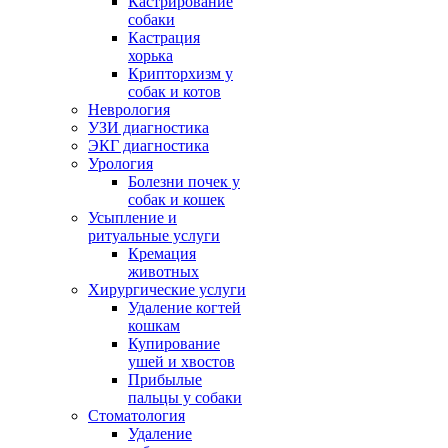
Кастрирование
собаки
Кастрация
хорька
Крипторхизм у
собак и котов
Неврология
УЗИ диагностика
ЭКГ диагностика
Урология
Болезни почек у
собак и кошек
Усыпление и
ритуальные услуги
Кремация
животных
Хирургические услуги
Удаление когтей
кошкам
Купирование
ушей и хвостов
Прибылые
пальцы у собаки
Стоматология
Удаление