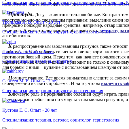
Специализация: терапия, хирургия, ратология, стоматология, 
потребление переспелых фруктов, орехов и хлеба. И ни в коем 
Простуда.
Дегу – животные теплолюбивые. Контраст темп
простуду можно по следующим признакам: выделение слизи из 
Троицкая И. В. Опыт - 20 лет
прекрасно подходят народные средства, например, отвар шипо
пипеткой. А если это не поможет обращайтесь к
ветврачу рат
Специализация: терапия, хирургия, орнитология, УЗИ
антибиотиков.
К
распространенным заболеваниям грызунов также относят
Петров А. Э. Опыт - 9 лет
грибком – низкий уровень гигиены в клетке, корм плохого кач
противогрибковый крем. Перед тем, как начнете пользоваться 
Специализация: терапия, хирургия
паразитами, как блохи и клещи, приводит не только к сильном
для борьбы с ними – купание с использованием шампуня от бло
П
омните главное. Все время внимательно следите за своим
Сергеев М. Е. Опыт - 12 лет
своевременно выявить проблемы. И на то, чтобы
вылечить за
Специализация: терапия, хирургия, рентгенология
К
лючевую роль в профилактике болезней будут играть пра
элементарные требования по уходу за этим милым грызуном, и 
Кустова Е. С. Опыт - 20 лет
Специализация: терапия, ратолог, орнитолог, герпетология