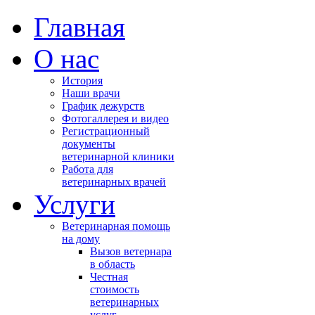
Главная
О нас
История
Наши врачи
График дежурств
Фотогаллерея и видео
Регистрационный
документы
ветеринарной клиники
Работа для
ветеринарных врачей
Услуги
Ветеринарная помощь
на дому
Вызов ветернара
в область
Честная
стоимость
ветеринарных
услуг