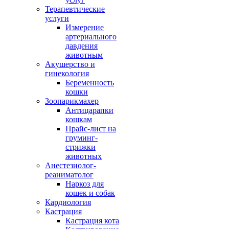
Терапевтические
услуги
Измерение
артериального
давдения
животным
Акушерство и
гинекология
Беременность
кошки
Зоопарикмахер
Антицарапки
кошкам
Прайс-лист на
груминг-
стрижки
животных
Анестезиолог-
реаниматолог
Наркоз для
кошек и собак
Кардиология
Кастрация
Кастрация кота