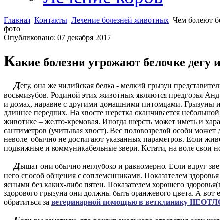
Главная
Контакты
Лечение болезней животных
Чем болеют бе
фото
Опубликовано: 07 декабря 2017
К
акие болезни угрожают белочке дегу и
Д
егу, она же чилийская белка - мелкий грызун представител
восьмизубов. Родиной этих животных являются предгорья Анд 
и домах, наравне с другими домашними питомцами. Грызуны им
длиннее передних. На хвосте шерстка оканчивается небольшой,
животике – желто-кремовая. Иногда шерсть может иметь и хар
сантиметров (учитывая хвост). Вес половозрелой особи может 
неволе, обычно не достигают указанных параметров. Если живот
подвижные и коммуникабельные звери. Кстати, на воле свои н
Д
ышат они обычно неглубоко и равномерно. Если вдруг звер
него способ общения с соплеменниками. Показателем здоровь
ясными без каких-либо пятен. Показателем хорошего здоровья
здорового грызуна они должны быть оранжевого цвета. А вот е
обратиться за
ветеринарной помощью в ветклинику НЕО
Е