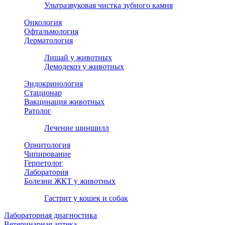
Ультразвуковая чистка зубного камня
Онкология
Офтальмология
Дерматология
Лишай у животных
Демодекоз у животных
Эндокринология
Стационар
Вакцинация животных
Ратолог
Лечение шиншилл
Орнитология
Чипирование
Герпетолог
Лаборатория
Болезни ЖКТ у животных
Гастрит у кошек и собак
Лабораторная диагностика
Ветеринарная аптека