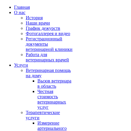
Главная
О нас
История
Наши врачи
График дежурств
Фотогаллерея и видео
Регистрационный
документы
ветеринарной клиники
Работа для
ветеринарных врачей
Услуги
Ветеринарная помощь
на дому
Вызов ветернара
в область
Честная
стоимость
ветеринарных
услуг
Терапевтические
услуги
Измерение
артериального