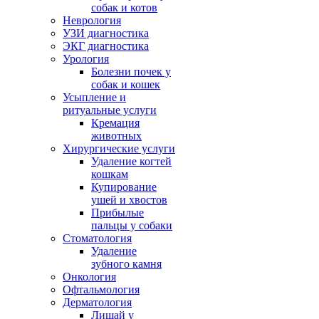
собак и котов
Неврология
УЗИ диагностика
ЭКГ диагностика
Урология
Болезни почек у
собак и кошек
Усыпление и
ритуальные услуги
Кремация
животных
Хирургические услуги
Удаление когтей
кошкам
Купирование
ушей и хвостов
Прибылые
пальцы у собаки
Стоматология
Удаление
зубного камня
Онкология
Офтальмология
Дерматология
Лишай у