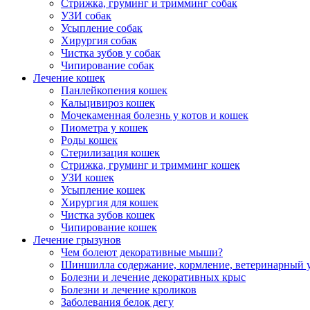
Стрижка, груминг и тримминг собак
УЗИ собак
Усыпление собак
Хирургия собак
Чистка зубов у собак
Чипирование собак
Лечение кошек
Панлейкопения кошек
Кальцивироз кошек
Мочекаменная болезнь у котов и кошек
Пиометра у кошек
Роды кошек
Стерилизация кошек
Стрижка, груминг и тримминг кошек
УЗИ кошек
Усыпление кошек
Хирургия для кошек
Чистка зубов кошек
Чипирование кошек
Лечение грызунов
Чем болеют декоративные мыши?
Шиншилла содержание, кормление, ветеринарный 
Болезни и лечение декоративных крыс
Болезни и лечение кроликов
Заболевания белок дегу