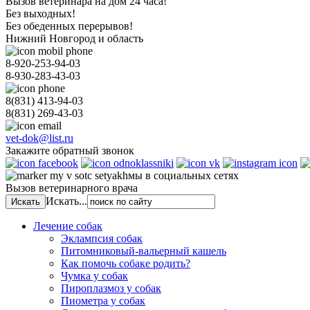
Вызов ветеринара на дом 24 часа!
Без выходных!
Без обеденных перерывов!
Нижний Новгород и область
8-920-253-94-03
8-930-283-43-03
8(831)
413-94-03
8(831)
269-43-03
vet-dok@list.ru
Закажите обратный звонок
мы в социальных сетях
Вызов ветеринарного врача
Искать...
Лечение собак
Эклампсия собак
Питомниковый-вальерный кашель
Как помочь собаке родить?
Чумка у собак
Пироплазмоз у собак
Пиометра у собак