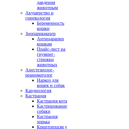
давдения
животным
Акушерство и
гинекология
Беременность
кошки
Зоопарикмахер
Антицарапки
кошкам
Прайс-лист на
груминг-
стрижки
животных
Анестезиолог-
реаниматолог
Наркоз для
кошек и собак
Кардиология
Кастрация
Кастрация кота
Кастрирование
собаки
Кастрация
хорька
Крипторхизм у