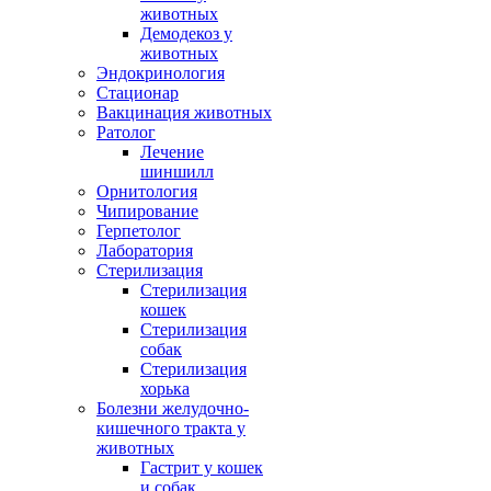
животных
Демодекоз у
животных
Эндокринология
Стационар
Вакцинация животных
Ратолог
Лечение
шиншилл
Орнитология
Чипирование
Герпетолог
Лаборатория
Стерилизация
Стерилизация
кошек
Стерилизация
собак
Стерилизация
хорька
Болезни желудочно-
кишечного тракта у
животных
Гастрит у кошек
и собак