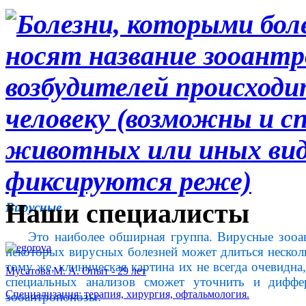
Наши специалисты
Вирусные
Это наиболее обширная группа. Вирусные зооа
некоторых вирусных болезней может длиться несколь
тому же, клиническая картина их не всегда очевидн
Мусатова М. А. Опыт - 29 лет
специальных анализов сможет уточнить и диффер
Специализация: терапия, хирургия, офтальмология.
зооантропонозы: