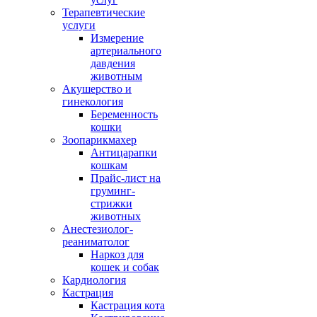
Терапевтические
услуги
Измерение
артериального
давдения
животным
Акушерство и
гинекология
Беременность
кошки
Зоопарикмахер
Антицарапки
кошкам
Прайс-лист на
груминг-
стрижки
животных
Анестезиолог-
реаниматолог
Наркоз для
кошек и собак
Кардиология
Кастрация
Кастрация кота