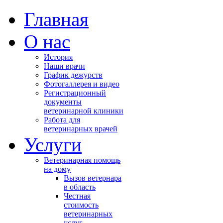
Главная
О нас
История
Наши врачи
График дежурств
Фотогаллерея и видео
Регистрационный
документы
ветеринарной клиники
Работа для
ветеринарных врачей
Услуги
Ветеринарная помощь
на дому
Вызов ветернара
в область
Честная
стоимость
ветеринарных
услуг