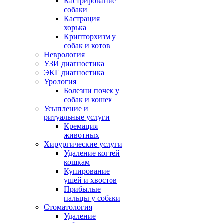
Кастрирование
собаки
Кастрация
хорька
Крипторхизм у
собак и котов
Неврология
УЗИ диагностика
ЭКГ диагностика
Урология
Болезни почек у
собак и кошек
Усыпление и
ритуальные услуги
Кремация
животных
Хирургические услуги
Удаление когтей
кошкам
Купирование
ушей и хвостов
Прибылые
пальцы у собаки
Стоматология
Удаление