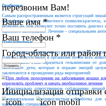
перезвоним Вам!
Грибковые
Самым распространенным является стригущий лишай
Ваше имя
*
трихофитоз. Если у животного появилисьрасчесы, 
ветврача на дом позволит точно поставить диагноз
заразного заболевания. Лечение – специальными ан
Ваш телефон
*
Паразитарные
Город-область или район 
Самыми известными из них являются глистны
(глисты) присутствуют в организме почти всех живо
рыбу и мясо. Риск заразиться гельминтами от до
Отправить
заболевают дети, которые в порыве эмоций цел
заключаются в проведении ряда мероприятий:
- Максимально ответственном соблюдении личной
Инициализация отправки 
кошками и собаками (особенно – чужими)
-Ежеквартальная противоглистная обработка дл
назначению специалиста