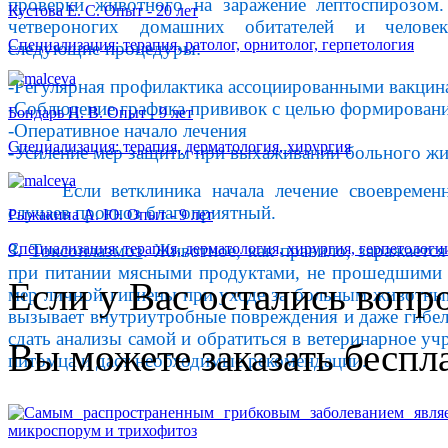
проверки животного на заражение лептоспирозом
Кустова Е. С. Опыт - 20 лет
четвероногих домашних обитателей и человек
Специализация: терапия, ратолог, орнитолог, герпетология
следующие процедуры:
-Регулярная профилактика ассоциированными вакцин
-Соблюдение графика прививок с целью формирован
Бондарь Н. В. Опыт - 9 лет
-Оперативное начало лечения
Специализация: терапия, дерматология, хирургия
-Усиление мер защиты при выхаживании больного жи
Если ветклиника начала лечение своевремен
случаев прогноз благоприятный.
Рыжакина А. Ю. Опыт - 9 лет
3.
Токсоплазмоз
. Животное, как правило, заражаетс
Специализация: терапия, дерматология, хирургия, герпетологи
при питании мясными продуктами, не прошедшими д
Если у Вас остались вопр
мер личной гигиены при уходе за больным животны
вызывает внутриутробные повреждения и даже гибел
сдать анализы самой и обратиться в ветеринарное у
Вы можете заказать бесп
питомца и даст необходимые рекомендации.