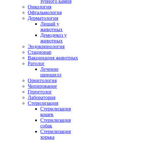
зубного камня
Онкология
Офтальмология
Дерматология
Лишай у
животных
Демодекоз у
животных
Эндокринология
Стационар
Вакцинация животных
Ратолог
Лечение
шиншилл
Орнитология
Чипирование
Герпетолог
Лаборатория
Стерилизация
Стерилизация
кошек
Стерилизация
собак
Стерилизация
хорька