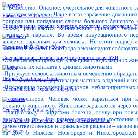
1.
Бешенство
. Опасное, смертельное для животного 
организм человека. Чаще всего заражение домашних
Еремеева А.Е. Опыт - 12 лет
природе или попадания слюны больного бешеного ж
Специализация: терапия, хирургия, ратология, стоматология, 
позже) развиваются клинические признаки бешенс
начинается паралич. Во время инкубационного пе
является заразным для человека. Не стоит подвер
Троицкая И. В. Опыт - 20 лет
клиники Нижнего Новгорода рекомендуют соблюдать
Специализация: терапия, хирургия, орнитология, УЗИ
-Своевременно проводить вакцинацию домашних жи
-Избегать их контакта с дикими животными
-При укусе человека животным немедленно обращать
Петров А. Э. Опыт - 9 лет
-Систематическая дератизация частных владений и и
-Исключение посещений регионов, неблагоприятных 
Специализация: терапия, хирургия
2.
Лептоспироз
. Человек может заразиться при 
больного животного. Животные заражаются через 
Сергеев М. Е. Опыт - 12 лет
стоячую воду с вирусами болезни, почву при пов
воздуха и пр. При резком ухудшении состояния 
Специализация: терапия, хирургия, рентгенология
самое ответственное и правильное решение – вызов в
на дом в Нижнем Новгороде и Нижегородской 