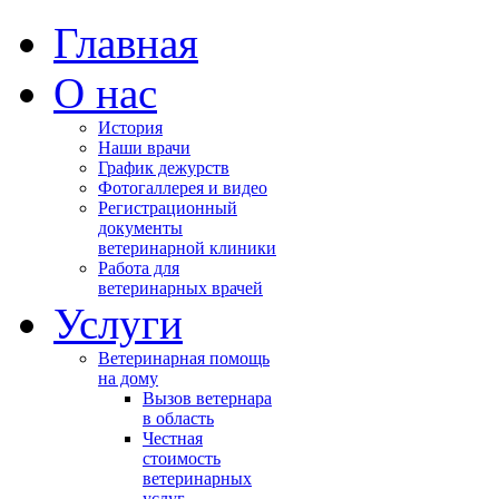
Главная
О нас
История
Наши врачи
График дежурств
Фотогаллерея и видео
Регистрационный
документы
ветеринарной клиники
Работа для
ветеринарных врачей
Услуги
Ветеринарная помощь
на дому
Вызов ветернара
в область
Честная
стоимость
ветеринарных
услуг