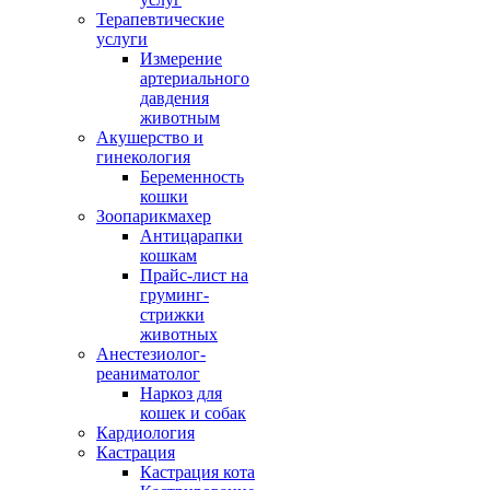
Терапевтические
услуги
Измерение
артериального
давдения
животным
Акушерство и
гинекология
Беременность
кошки
Зоопарикмахер
Антицарапки
кошкам
Прайс-лист на
груминг-
стрижки
животных
Анестезиолог-
реаниматолог
Наркоз для
кошек и собак
Кардиология
Кастрация
Кастрация кота