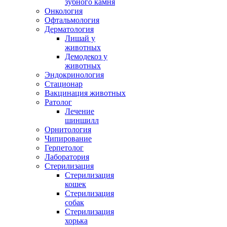
зубного камня
Онкология
Офтальмология
Дерматология
Лишай у
животных
Демодекоз у
животных
Эндокринология
Стационар
Вакцинация животных
Ратолог
Лечение
шиншилл
Орнитология
Чипирование
Герпетолог
Лаборатория
Стерилизация
Стерилизация
кошек
Стерилизация
собак
Стерилизация
хорька