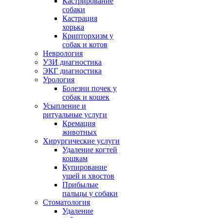
Кастрирование
собаки
Кастрация
хорька
Крипторхизм у
собак и котов
Неврология
УЗИ диагностика
ЭКГ диагностика
Урология
Болезни почек у
собак и кошек
Усыпление и
ритуальные услуги
Кремация
животных
Хирургические услуги
Удаление когтей
кошкам
Купирование
ушей и хвостов
Прибылые
пальцы у собаки
Стоматология
Удаление