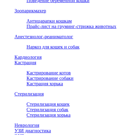
Поведение беременной кошки
Зоопарикмахер
Антицарапки кошкам
Прайс-лист на груминг-стрижка животных
Анестезиолог-реаниматолог
Наркоз для кошек и собак
Кардиология
Кастрация
Кастрирование котов
Кастрирование собаки
Кастрация хорька
Стерилизация
Стерилизация кошек
Стерилизация собак
Стерилизация хорька
Неврология
УЗИ диагностика