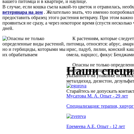
вашего питомца и в квартире, и наулице.
В случае, если кошка съела какой-то цветок и отравилась, нео
ветеринара на дом
. Желательно знать, что именно попробовал
предоставить образец этого растения ветврачу. При этом важно
проявиться не сразу, а через некоторое время (спустя несколько 
дней.
К растениям, которые следует 
питомца, относятся: абрус, амар
ирис, падуб, лилии, конский ка
омела, нарцисс, фикус Бенджами
Опасны не только определенны
Наши специ
Поэтому после проведения опры
указанного на упаковке использ
металдихид, дизистон, дезульфа
Старайтесь не допускать конта
Мусатова М. А. Опыт - 29 лет
Специализация: терапия, хирург
Еремеева А.Е. Опыт - 12 лет