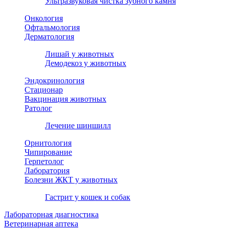
Ультразвуковая чистка зубного камня
Онкология
Офтальмология
Дерматология
Лишай у животных
Демодекоз у животных
Эндокринология
Стационар
Вакцинация животных
Ратолог
Лечение шиншилл
Орнитология
Чипирование
Герпетолог
Лаборатория
Болезни ЖКТ у животных
Гастрит у кошек и собак
Лабораторная диагностика
Ветеринарная аптека