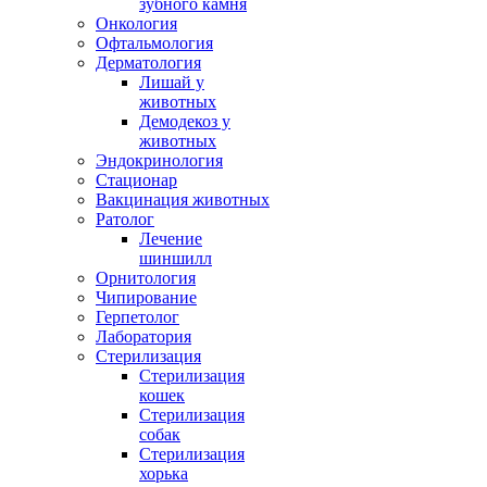
зубного камня
Онкология
Офтальмология
Дерматология
Лишай у
животных
Демодекоз у
животных
Эндокринология
Стационар
Вакцинация животных
Ратолог
Лечение
шиншилл
Орнитология
Чипирование
Герпетолог
Лаборатория
Стерилизация
Стерилизация
кошек
Стерилизация
собак
Стерилизация
хорька