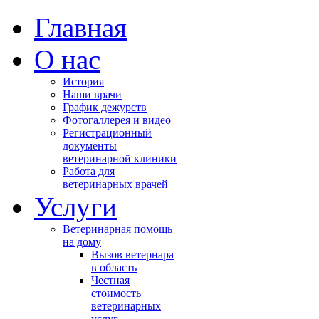
Главная
О нас
История
Наши врачи
График дежурств
Фотогаллерея и видео
Регистрационный
документы
ветеринарной клиники
Работа для
ветеринарных врачей
Услуги
Ветеринарная помощь
на дому
Вызов ветернара
в область
Честная
стоимость
ветеринарных
услуг