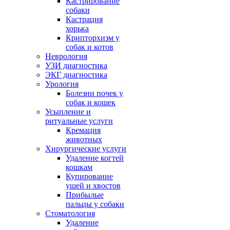
Кастрирование
собаки
Кастрация
хорька
Крипторхизм у
собак и котов
Неврология
УЗИ диагностика
ЭКГ диагностика
Урология
Болезни почек у
собак и кошек
Усыпление и
ритуальные услуги
Кремация
животных
Хирургические услуги
Удаление когтей
кошкам
Купирование
ушей и хвостов
Прибылые
пальцы у собаки
Стоматология
Удаление