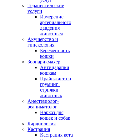
Терапевтические
услуги
Измерение
артериального
давдения
животным
Акушерство и
гинекология
Беременность
кошки
Зоопарикмахер
Антицарапки
кошкам
Прайс-лист на
груминг-
стрижки
животных
Анестезиолог-
реаниматолог
Наркоз для
кошек и собак
Кардиология
Кастрация
Кастрация кота