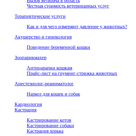
Вызов ветврача в область
Честная стоимость ветеринарных услуг
Терапевтические услуги
Как и для чего измеряют давление у животных?
Акушерство и гинекология
Поведение беременной кошки
Зоопарикмахер
Антицарапки кошкам
Прайс-лист на груминг-стрижка животных
Анестезиолог-реаниматолог
Наркоз для кошек и собак
Кардиология
Кастрация
Кастрирование котов
Кастрирование собаки
Кастрация хорька